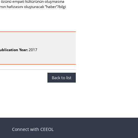
ece özünü empati kültürünün oluşmasına
ın hafızasını oluşturacak “haber”/bilgi
ublication Year:
2017
Back to list
Connect with CEEOL