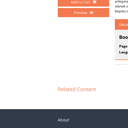
anlaşmay
Add to Cart
olanak s
boyutu o
Preview
Detai
Boo
Page
Lang
Related Content
About