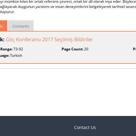
ı mümkün kılan bir ortak referans çevresi, ortak bir dil olarak inşa eder. Böyl
ağlayacak duygunun yaratımı ve insan deneyimlerini belgeleyerek tarihsel tasarım
luşturur.
ls
Contents
k:
Göç Konferansı 2017 Seçilmiş Bildiriler
 Range:
73-92
Page Count:
20
P
uage:
Turkish
Contact Us