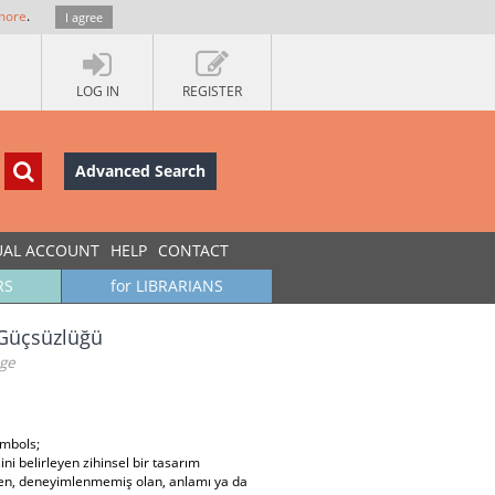
more
.
I agree
LOG IN
REGISTER
Advanced Search
UAL ACCOUNT
HELP
CONTACT
RS
for LIBRARIANS
Güçsüzlüğü
age
ymbols;
ni belirleyen zihinsel bir tasarım
den, deneyimlenmemiş olan, anlamı ya da