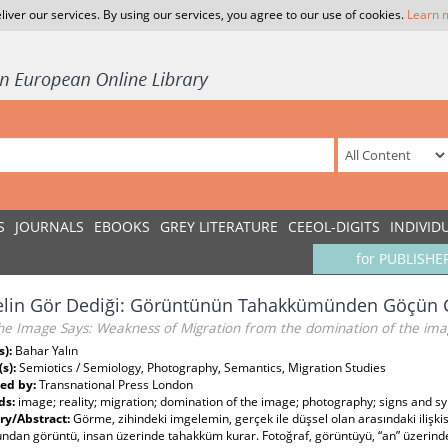
liver our services. By using our services, you agree to our use of cookies.
Learn 
S
JOURNALS
EBOOKS
GREY LITERATURE
CEEOL-DIGITS
INDIVID
for PUBLISHE
elin Gör Dediği: Görüntünün Tahakkümünden Göçün 
he Image Says: Weakness of Migration from the domination of the im
s):
Bahar Yalın
(s):
Semiotics / Semiology, Photography, Semantics, Migration Studies
ed by:
Transnational Press London
ds:
image; reality; migration; domination of the image; photography; signs and s
y/Abstract:
Görme, zihindeki imgelemin, gerçek ile düşsel olan arasındaki ilişkisi
ndan görüntü, insan üzerinde tahakküm kurar. Fotoğraf, görüntüyü, “an” üzerin