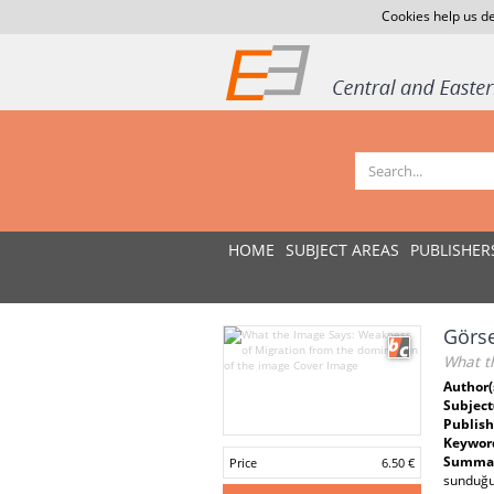
Cookies help us de
HOME
SUBJECT AREAS
PUBLISHER
Görs
What t
Author(
Subject
Publish
Keywor
Summar
Price
6.50 €
sunduğu