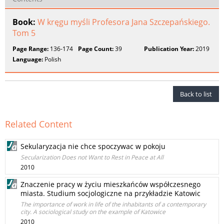
Book:
W kręgu myśli Profesora Jana Szczepańskiego.
Tom 5
Page Range:
136-174
Page Count:
39
Publication Year:
2019
Language:
Polish
Back to list
Related Content
Sekularyzacja nie chce spoczywac w pokoju
Secularization Does not Want to Rest in Peace at All
2010
Znaczenie pracy w życiu mieszkańców współczesnego
miasta. Studium socjologiczne na przykładzie Katowic
The importance of work in life of the inhabitants of a contemporary
city. A sociological study on the example of Katowice
2010