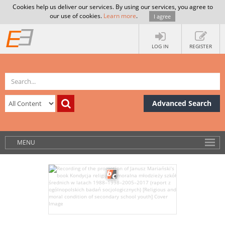
Cookies help us deliver our services. By using our services, you agree to
our use of cookies.
Learn more
.
I agree
LOG IN
REGISTER
Advanced Search
MENU