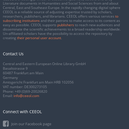
Literature documents in Humanities and Social Sciences from and about
Central, East and Southeast Europe. In the rapidly changing digital sphere
CEEOL is a reliable source of adjusting expertise trusted by scholars,
researchers, publishers, and librarians. CEEOL offers various services
to
subscribing institutions
and their patrons to make access to its content as
easy as possible. CEEOL supports
publishers
to reach new audiences and
disseminate the scientific achievements to a broad readership worldwide.
Un-affiliated scholars have the possibility to access the repository by
creating
their personal user account
.
Contact Us
Central and Eastern European Online Library GmbH
Basaltstrasse 9
60487 Frankfurt am Main
Germany
Amtsgericht Frankfurt am Main HRB 102056
VAT number: DE300273105
Phone:
+49 (0)69-20026820
Email:
info@ceeol.com
Connect with CEEOL
Join our Facebook page