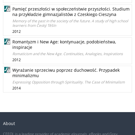
Pamięć przeszłości w społeczeństwie przyszłości. Studium
na przykładzie gimnazjalistów z Czeskiego Cieszyna
Memory of the past in the society of the future. A study of high school
learners from Český Těšín
2012
Romantyzm i New Age: kontynuacje, podobieństwa,
inspiracje
Romaticism and the New Age. Continuities, Analogies, Inspirations
2012
Wyrażanie sprzeciwu poprzez duchowość. Przypadek
minimalizmu
Expressing Opposition through Spirituality. The Case of Minimalism
2014
About
CEEOL is a leading provider of academic eJournals, eBooks and Grey