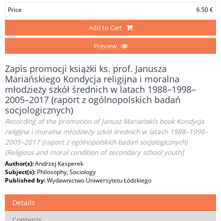
Price
6.50 €
Add to Cart
Preview
Zapis promocji książki ks. prof. Janusza
Mariańskiego Kondycja religijna i moralna
młodzieży szkół średnich w latach 1988–1998–
2005–2017 (raport z ogólnopolskich badań
socjologicznych)
Recording of the promotion of Janusz Mariański’s book Kondycja
religijna i moralna młodzieży szkół średnich w latach 1988–1998–
2005–2017 (raport z ogólnopolskich badań socjologicznych)
[Religious and moral condition of secondary school youth]
Author(s):
Andrzej Kasperek
Subject(s):
Philosophy, Sociology
Published by:
Wydawnictwo Uniwersytetu Łódzkiego
Details
Contents