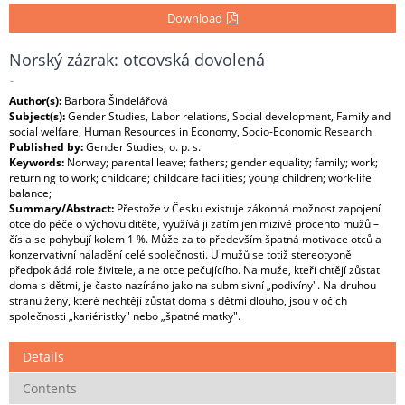
Download
Norský zázrak: otcovská dovolená
-
Author(s):
Barbora Šindelářová
Subject(s):
Gender Studies, Labor relations, Social development, Family and
social welfare, Human Resources in Economy, Socio-Economic Research
Published by:
Gender Studies, o. p. s.
Keywords:
Norway; parental leave; fathers; gender equality; family; work;
returning to work; childcare; childcare facilities; young children; work-life
balance;
Summary/Abstract:
Přestože v Česku existuje zákonná možnost zapojení
otce do péče o výchovu dítěte, využívá ji zatím jen mizivé procento mužů –
čísla se pohybují kolem 1 %. Může za to především špatná motivace otců a
konzervativní naladění celé společnosti. U mužů se totiž stereotypně
předpokládá role živitele, a ne otce pečujícího. Na muže, kteří chtějí zůstat
doma s dětmi, je často nazíráno jako na submisivní „podivíny". Na druhou
stranu ženy, které nechtějí zůstat doma s dětmi dlouho, jsou v očích
společnosti „kariéristky" nebo „špatné matky".
Details
Contents