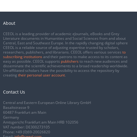
About
CEEOL is a leading provider of academic eJournals, eBooks and Grey
Literature documents in Humanities and Social Sciences from and about
Central, East and Southeast Europe. In the rapidly changing digital sphere
CEEOL is a reliable source of adjusting expertise trusted by scholars,
researchers, publishers, and librarians. CEEOL offers various services
to
subscribing institutions
and their patrons to make access to its content as
easy as possible. CEEOL supports
publishers
to reach new audiences and
disseminate the scientific achievements to a broad readership worldwide.
Un-affiliated scholars have the possibility to access the repository by
creating
their personal user account
.
Contact Us
Central and Eastern European Online Library GmbH
Basaltstrasse 9
60487 Frankfurt am Main
Germany
Amtsgericht Frankfurt am Main HRB 102056
VAT number: DE300273105
Phone:
+49 (0)69-20026820
Email:
info@ceeol.com