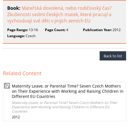
Book:
Mateřská dovolená, nebo rodičovský čas?
Zkušenosti sedmi českých matek, které pracují a
vychovávají své děti v jiných zemích EU
Page Range:
13-16
Page Count:
4
Publication Year:
2012
Language:
Czech
Back to list
Related Content
Maternity Leave, or Parental Time? Seven Czech Mothers
on Their Experience with Working and Raising Children in
Different EU Countries
Maternity Leave, or Parental Time? Seven Czech Mothers on Their
Experience with Working and Raising Children in Different EU
Countries
2012