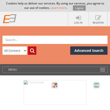
Cookies help us deliver our services. By using our services, you agree to
our use of cookies.
Learn more
.
I agree
LOG IN
REGISTER
Advanced Search
MENU