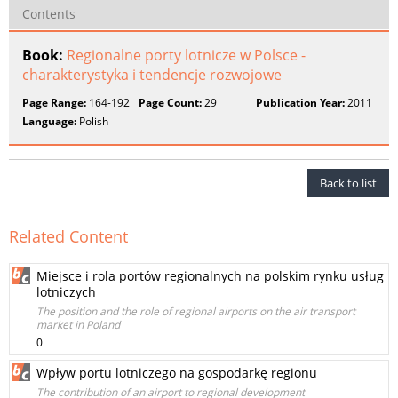
Contents
Book:
Regionalne porty lotnicze w Polsce -
charakterystyka i tendencje rozwojowe
Page Range:
164-192
Page Count:
29
Publication Year:
2011
Language:
Polish
Back to list
Related Content
Miejsce i rola portów regionalnych na polskim rynku usług
lotniczych
The position and the role of regional airports on the air transport
market in Poland
0
Wpływ portu lotniczego na gospodarkę regionu
The contribution of an airport to regional development