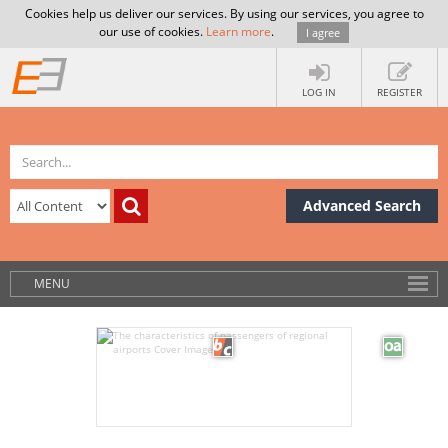
Cookies help us deliver our services. By using our services, you agree to
our use of cookies.
Learn more
.
I agree
LOG IN
REGISTER
Advanced Search
MENU