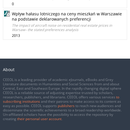
0
Wpływ hałasu lotniczego na ceny mieszkań w Warszawie
na podstawie deklarowanych preferencji
The impact of aircraft noise on residential real estate prices in
Warsaw– the stated preferences analysis
2013
About
CEEOL is a leading provider of academic eJournals, eBooks and Grey
Literature documents in Humanities and Social Sciences from and about
Central, East and Southeast Europe. In the rapidly changing digital sphere
CEEOL is a reliable source of adjusting expertise trusted by scholars,
researchers, publishers, and librarians. CEEOL offers various services
to
subscribing institutions
and their patrons to make access to its content as
easy as possible. CEEOL supports
publishers
to reach new audiences and
disseminate the scientific achievements to a broad readership worldwide.
Un-affiliated scholars have the possibility to access the repository by
creating
their personal user account
.