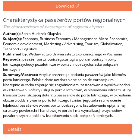
Download
Charakterystyka pasażerów portów regionalnych
The characteristics of passengers of regional airports
Author(s):
Sonia Huderek-Glapska
Subject(s):
Economy, Business Economy / Management, Micro-Economics,
Economic development, Marketing / Advertising, Tourism, Globalization,
Transport / Logistics
Published by:
Wydawnictwo Uniwersytetu Ekonomicznego w Poznaniu
Keywords:
pasażer portu lotniczego;usługi w porcie lotniczym;porty
lotnicze;przychody pozalotnicze w portach lotniczych;siatka połączeń
lotniczych;
Summary/Abstract:
Artykuł prezentuje badania pasażerów jako klientów
portu lotniczego. Polskie dane uwidaczniane są na tle europejskim.
Następnie autorka zajmuje się zagadnieniami zastosowania wyników badań
w kształtowaniu oferty usług w porcie lotniczym, w planowaniu infrastruktury
transportowej służącej dotarciu pasażerów do portu lotniczego, w określeniu
obszaru oddziaływania portu lotniczego i zmian jego zakresu, w ocenie
lojalności pasażerów wobec portu lotniczego, w kształtowaniu optymalnej
struktury powierzchni handlowej w porcie i maksymalizacji przychodów
pozalotniczych, a także w kształtowaniu siatki połączeń lotniczych.
Details