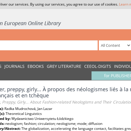
liver our services. By using our services, you agree to our use of cookies.
Learn 
S
JOURNALS
EBOOKS
GREY LITERATURE
CEEOL-DIGITS
INDIVID
for PUBLISHE
er, preppy, girly... À propos des néologismes liés à la
ançais et en tchèque
, Preppy, Girly... About Fashion-related Neologisms and Their Circulati
s):
Radka Mudrochová, Jan Lazar
(s):
Theoretical Linguistics
ed by:
Wydawnictwo Uniwersytetu Łódzkiego
ds:
neologism; fashion; circulation; neologisme; mode; diffusion
y/Abstract:
The globalization, accelerating the language contact, facilitates gre