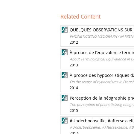
Related Content
QUELQUES OBSERVATIONS SUR 
PHONETICIZING NEOGRAPHY IN FREN
2012
À propos de l’équivalence termi
About Terminological Equivalence in
2013
À propos des hypocoristiques d
On the usage of hypocorisms in Frenc
2014
Perception de la néographie pho
The perception of phoneticizing neogr
2015
#Underboobselfie, #aftersexselfi
#Underboobselfie, #Aftersexselfie, #Bik
2017