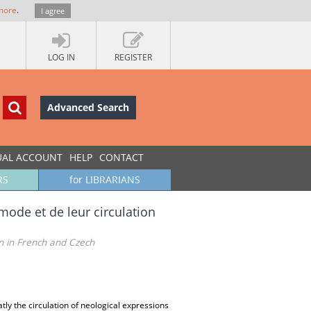
more
.
I agree
LOG IN
REGISTER
Advanced Search
UAL ACCOUNT
HELP
CONTACT
RS
for LIBRARIANS
 mode et de leur circulation
on in French and Czech
atly the circulation of neological expressions