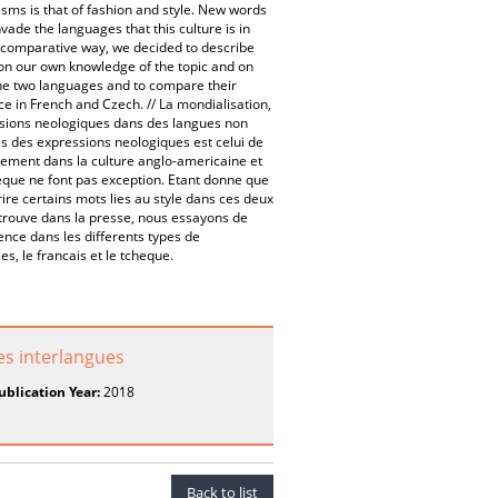
isms is that of fashion and style. New words
vade the languages that this culture is in
 a comparative way, we decided to describe
 on our own knowledge of the topic and on
 the two languages and to compare their
ace in French and Czech. // La mondialisation,
essions neologiques dans des langues non
 des expressions neologiques est celui de
idement dans la culture anglo-americaine et
cheque ne font pas exception. Etant donne que
re certains mots lies au style dans ces deux
trouve dans la presse, nous essayons de
ence dans les differents types de
s, le francais et le tcheque.
es interlangues
ublication Year:
2018
Back to list