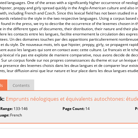
ated languages. One of the areas with a significantly higher occurrence of neolog
hipster, preppy and girly spread quickly in the Anglo-American culture and also in
with, including French and Czech. Since this lexical field has not been studied in
words related to the style in the two respective languages. Using a corpus based
s found in the press, we try to describe the occurrence of the lexemes chosen in
 in the different types of documents, their distribution, their nature and their pl
lere les contacts entre les langues, facilite enormement la circulation des expr
tees. Un des domaines touches par des apparitions particulierement nombreuses
et du style. De nouveaux mots, tels que hipster, preppy, girly, se propagent rap
ent aussi les langues qui sont en contact avec cette culture. Le francais et le t
 lexical n’a pas ete exploite de maniere comparative, nous avons decide de decri
 Sur un corpus fonde sur nos propres connaissances du theme et sur un lexique 
la presence des lexemes choisis dans les deux langues et de comparer leur exist
s, leur diffusion ainsi que leur nature et leur place dans les deux langues etudiee
ls
Contents
k:
Emprunts néologiques et équivalents autochtones: étud
 Range:
133-146
Page Count:
14
P
uage:
French