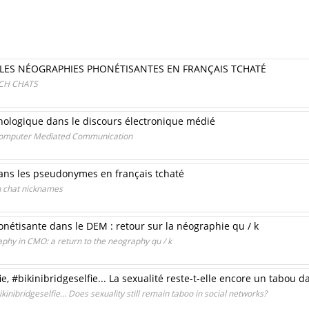
LES NÉOGRAPHIES PHONÉTISANTES EN FRANÇAIS TCHATÉ
CH CHATS
nologique dans le discours électronique médié
 Computer Mediated Communication
ans les pseudonymes en français tchaté
h chat nicknames
nétisante dans le DEM : retour sur la néographie qu / k
aphy in CMO: a return to the neography qu / k
e, #bikinibridgeselfie... La sexualité reste-t-elle encore un tabou d
inibridgeselfie... Does sexuality still remain taboo in social networks?