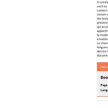
in unrel
such as 
contact 
certain 
the lexi
presence
qui acce
apparen
la mode 
envahiss
ce champ
langues.
decrire 
document
Detai
Boo
Page
Lang