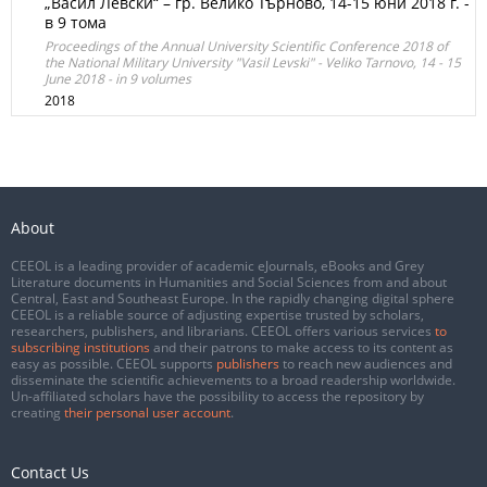
„Васил Левски“ – гр. Велико Търново, 14-15 юни 2018 г. -
в 9 тома
Proceedings of the Annual University Scientific Conference 2018 of
the National Military University "Vasil Levski" - Veliko Tarnovo, 14 - 15
June 2018 - in 9 volumes
2018
About
CEEOL is a leading provider of academic eJournals, eBooks and Grey
Literature documents in Humanities and Social Sciences from and about
Central, East and Southeast Europe. In the rapidly changing digital sphere
CEEOL is a reliable source of adjusting expertise trusted by scholars,
researchers, publishers, and librarians. CEEOL offers various services
to
subscribing institutions
and their patrons to make access to its content as
easy as possible. CEEOL supports
publishers
to reach new audiences and
disseminate the scientific achievements to a broad readership worldwide.
Un-affiliated scholars have the possibility to access the repository by
creating
their personal user account
.
Contact Us