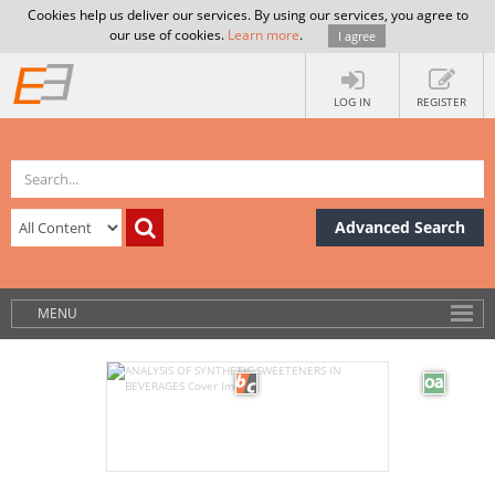
Cookies help us deliver our services. By using our services, you agree to
our use of cookies.
Learn more
.
I agree
LOG IN
REGISTER
Advanced Search
MENU