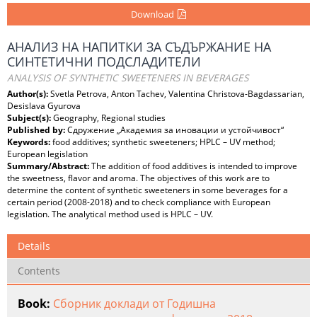
Download
АНАЛИЗ НА НАПИТКИ ЗА СЪДЪРЖАНИЕ НА
СИНТЕТИЧНИ ПОДСЛАДИТЕЛИ
ANALYSIS OF SYNTHETIC SWEETENERS IN BEVERAGES
Author(s):
Svetla Petrova, Anton Tachev, Valentina Christova-Bagdassarian,
Desislava Gyurova
Subject(s):
Geography, Regional studies
Published by:
Сдружение „Академия за иновации и устойчивост“
Keywords:
food additives; synthetic sweeteners; HPLC – UV method;
European legislation
Summary/Abstract:
The addition of food additives is intended to improve
the sweetness, flavor and aroma. The objectives of this work are to
determine the content of synthetic sweeteners in some beverages for a
certain period (2008-2018) and to check compliance with European
legislation. The analytical method used is HPLC – UV.
Details
Contents
Book:
Сборник доклади от Годишна