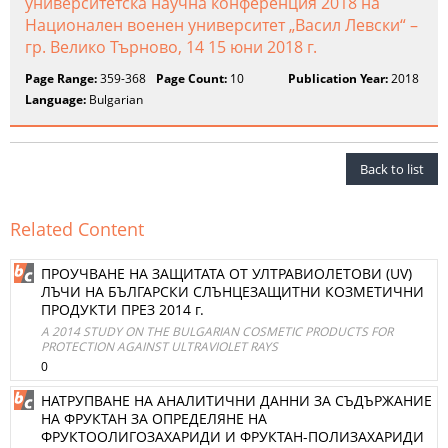
университетска научна конференция 2018 на
Национален военен университет „Васил Левски“ –
гр. Велико Търново, 14 15 юни 2018 г.
Page Range:
359-368
Page Count:
10
Publication Year:
2018
Language:
Bulgarian
Back to list
Related Content
ПРОУЧВАНЕ НА ЗАЩИТАТА ОТ УЛТРАВИОЛЕТОВИ (UV)
ЛЪЧИ НА БЪЛГАРСКИ СЛЪНЦЕЗАЩИТНИ КОЗМЕТИЧНИ
ПРОДУКТИ ПРЕЗ 2014 г.
A 2014 STUDY ON THE BULGARIAN COSMETIC PRODUCTS FOR
PROTECTION AGAINST ULTRAVIOLET RAYS
0
НАТРУПВАНЕ НА АНАЛИТИЧНИ ДАННИ ЗА СЪДЪРЖАНИЕ
НА ФРУКТАН ЗА ОПРЕДЕЛЯНЕ НА
ФРУКТООЛИГОЗАХАРИДИ И ФРУКТАН-ПОЛИЗАХАРИДИ