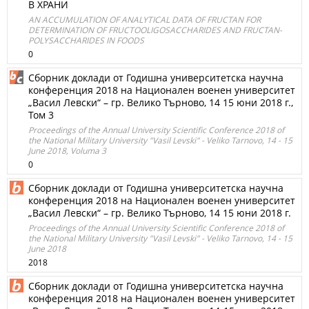
В ХРАНИ
AN ACCUMULATION OF ANALYTICAL DATA OF FRUCTAN FOR
DETERMINATION OF FRUCTOOLIGOSACCHARIDES AND FRUCTAN-
POLYSACCHARIDES IN FOODS
0
Сборник доклади от Годишна университетска научна
конференция 2018 на Национален военен университет
„Васил Левски“ – гр. Велико Търново, 14 15 юни 2018 г.,
Том 3
Proceedings of the Annual University Scientific Conference 2018 of
the National Military University "Vasil Levski" - Veliko Tarnovo, 14 - 15
June 2018, Voluma 3
0
Сборник доклади от Годишна университетска научна
конференция 2018 на Национален военен университет
„Васил Левски“ – гр. Велико Търново, 14 15 юни 2018 г.
Proceedings of the Annual University Scientific Conference 2018 of
the National Military University "Vasil Levski" - Veliko Tarnovo, 14 - 15
June 2018
2018
Сборник доклади от Годишна университетска научна
конференция 2018 на Национален военен университет