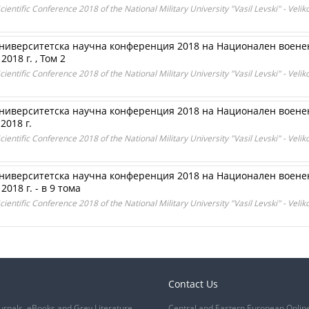
ientific Conference 2018 of the National Military University "Vasil Levski" - Veli
ниверситетска научна конференция 2018 на Национален военен
018 г. , Том 2
ientific Conference 2018 of the National Military University "Vasil Levski" - Veli
ниверситетска научна конференция 2018 на Национален военен
2018 г.
ientific Conference 2018 of the National Military University "Vasil Levski" - Velik
ниверситетска научна конференция 2018 на Национален военен
018 г. - в 9 тома
ientific Conference 2018 of the National Military University "Vasil Levski" - Velik
Contact Us
urnals, eBooks and Grey Literature
Central and Eastern European Onlin