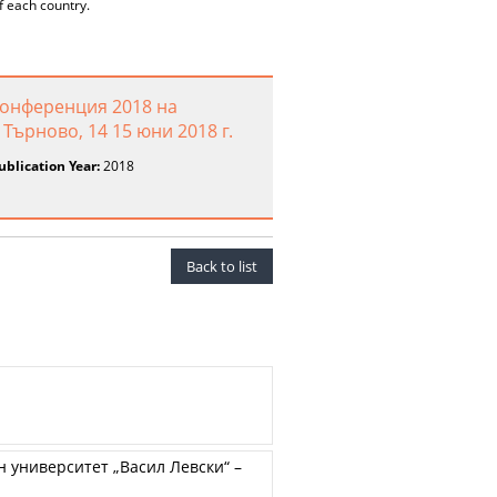
f each country.
конференция 2018 на
Търново, 14 15 юни 2018 г.
ublication Year:
2018
Back to list
 университет „Васил Левски“ –