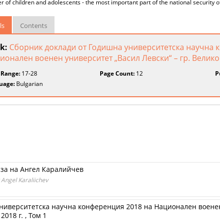
r of children and adolescents - the most important part of the national security o
ls
Contents
k:
Сборник доклади от Годишна университетска научна 
ионален военен университет „Васил Левски“ – гр. Велико 
 Range:
17-28
Page Count:
12
P
uage:
Bulgarian
аза на Ангел Каралийчев
y Angel Karaliichev
ниверситетска научна конференция 2018 на Национален военен
018 г. , Том 1