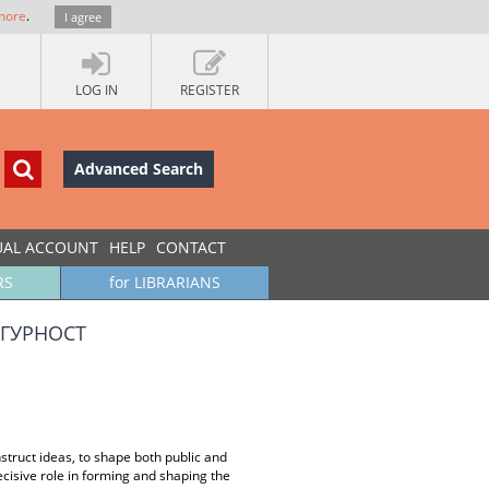
more
.
I agree
LOG IN
REGISTER
Advanced Search
UAL ACCOUNT
HELP
CONTACT
RS
for LIBRARIANS
ИГУРНОСТ
struct ideas, to shape both public and
ecisive role in forming and shaping the