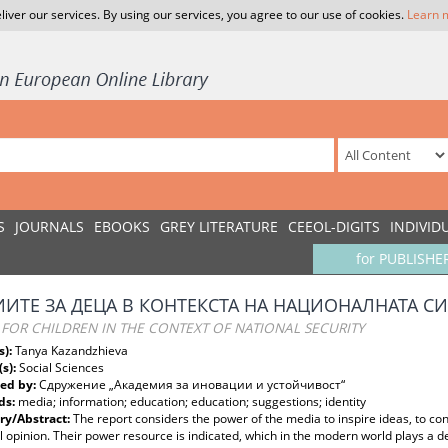
liver our services. By using our services, you agree to our use of cookies.
Learn 
S
JOURNALS
EBOOKS
GREY LITERATURE
CEEOL-DIGITS
INDIVID
for PUBLISHE
ИТЕ ЗА ДЕЦА В КОНТЕКСТА НА НАЦИОНАЛНАТА С
FOR CHILDREN IN THE CONTEXT OF NATIONAL SECURITY
s):
Tanya Kazandzhieva
(s):
Social Sciences
ed by:
Сдружение „Академия за иновации и устойчивост“
ds:
media; information; education; education; suggestions; identity
y/Abstract:
The report considers the power of the media to inspire ideas, to con
 opinion. Their power resource is indicated, which in the modern world plays a d