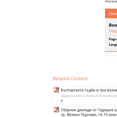
characte
Detai
Boo
Нац
Page
Lang
Related Content
Българската съдба в три разк
Bulgarian fate in three short stories b
0
Сборник доклади от Годишна у
гр. Велико Търново, 14-15 юни 2