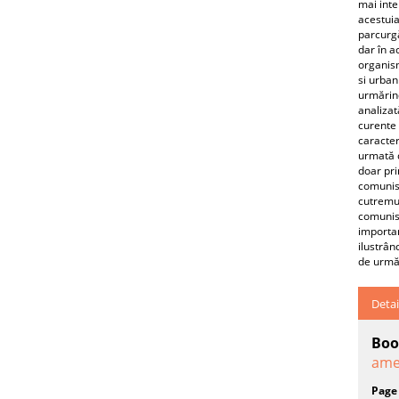
mai inte
acestuia
parcurgă
dar în a
organism
si urban
urmărind
analizat
curente 
caracter
urmată d
doar pri
comunist
cutremur
comunist
importan
ilustrân
de urmăr
Detai
Boo
amen
Page