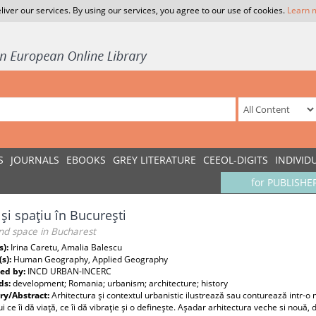
liver our services. By using our services, you agree to our use of cookies.
Learn 
S
JOURNALS
EBOOKS
GREY LITERATURE
CEEOL-DIGITS
INDIVID
for PUBLISHE
şi spaţiu în Bucureşti
nd space in Bucharest
s):
Irina Caretu, Amalia Balescu
(s):
Human Geography, Applied Geography
ed by:
INCD URBAN-INCERC
ds:
development; Romania; urbanism; architecture; history
y/Abstract:
Arhitectura şi contextul urbanistic ilustrează sau conturează intr-o
i ce îi dă viaţă, ce îi dă vibraţie şi o defineşte. Aşadar arhitectura veche si nouă,