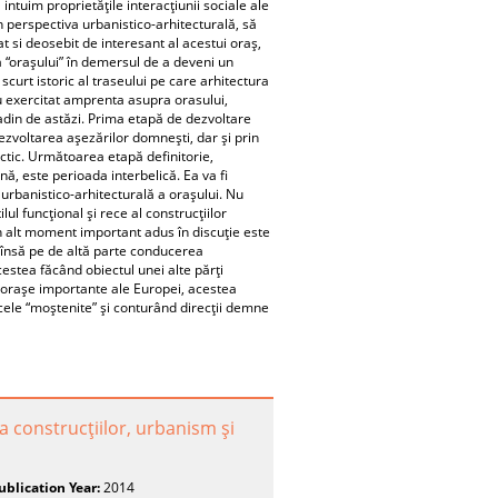
intuim proprietăţile interacţiunii sociale ale
n perspectiva urbanistico-arhitecturală, să
t si deosebit de interesant al acestui oraş,
a “oraşului” în demersul de a deveni un
curt istoric al traseului pe care arhitectura
u exercitat amprenta asupra orasului,
adin de astăzi. Prima etapă de dezvoltare
zvoltarea aşezărilor domneşti, dar şi prin
ctic. Următoarea etapă definitorie,
, este perioada interbelică. Ea va fi
urbanistico-arhitecturală a oraşului. Nu
lul funcţional şi rece al construcţiilor
Un alt moment important adus în discuţie este
, însă pe de altă parte conducerea
cestea făcând obiectul unei alte părţi
te oraşe importante ale Europei, acestea
 cele “moştenite” şi conturând direcţii demne
a construcţiilor, urbanism şi
ublication Year:
2014