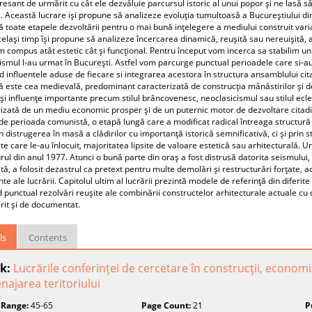
resant de urmărit cu cât ele dezvăluie parcursul istoric al unui popor şi ne lasă să 
. Această lucrare işi propune să analizeze evoluţia tumultoasă a Bucureştiului di
 toate etapele dezvoltării pentru o mai bună inţelegere a mediului construit varia
celaşi timp îşi propune să analizeze încercarea dinamică, reuşită sau nereuişită, 
 compus atât estetic cât şi funcţional. Pentru început vom incerca sa stabilim un s
ismul l-au urmat în Bucureşti. Astfel vom parcurge punctual perioadele care si-a
 influentele aduse de fiecare si integrarea acestora în structura ansamblului cit
ă este cea medievală, predominant caracterizată de construcţia mânăstirilor şi de
şi influenţe importante precum stilul brâncovenesc, neoclasicismul sau stilul ecle
izată de un mediu economic prosper şi de un puternic motor de dezvoltare citadină
e perioada comunistă, o etapă lungă care a modificat radical întreaga structură 
n distrugerea în masă a clădirilor cu importanţă istorică semnificativă, ci şi prin sti
e care le-au înlocuit, majoritatea lipsite de valoare estetică sau arhitecturală. 
ul din anul 1977. Atunci o bună parte din oraş a fost distrusă datorita seismului
ă, a folosit dezastrul ca pretext pentru multe demolări şi restructurări forţate, a
te ale lucrării. Capitolul ultim al lucrării prezintă modele de referinţă din diferi
d punctual rezolvări reuşite ale combinării constructelor arhitecturale actuale cu
it şi de documentat.
ls
Contents
k:
Lucrările conferinţei de cercetare în construcţii, economi
ajarea teritoriului
 Range:
45-65
Page Count:
21
P