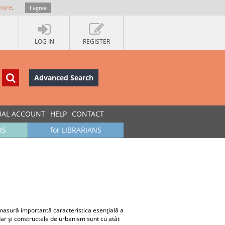
more
.
I agree
LOG IN
REGISTER
Advanced Search
UAL ACCOUNT
HELP
CONTACT
RS
for LIBRARIANS
 masură importantă caracteristica esenţială a
 dar şi constructele de urbanism sunt cu atât