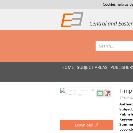
Cookies help us de
HOME
SUBJECT AREAS
PUBLISHER
Timp 
Time a
Author(
Subject
Publish
Keywor
Summar
Download
poporulu