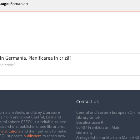
uage:
Romanian
în Germania. Planificarea în criză?
a crisis?
Contact Us
urnals, eBooks and Grey Literature
Central and Eastern European Onlin
s from and about Central, East and
Library GmbH
gital sphere CEEOL is a reliable source
Basaltstrasse 9
esearchers, publishers, and librarians.
60487 Frankfurt am Main
 institutions
and their patrons to make
Germany
CEEOL supports
publishers
to reach new
Amtsgericht Frankfurt am Main HRB