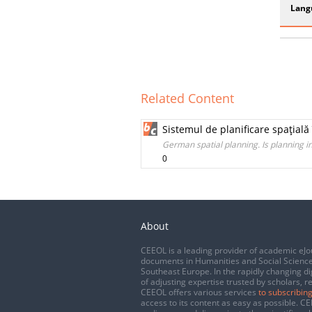
Lang
Related Content
Sistemul de planificare spaţială 
German spatial planning. Is planning in 
0
About
CEEOL is a leading provider of academic eJo
documents in Humanities and Social Science
Southeast Europe. In the rapidly changing di
of adjusting expertise trusted by scholars, r
CEEOL offers various services
to subscribing
access to its content as easy as possible. 