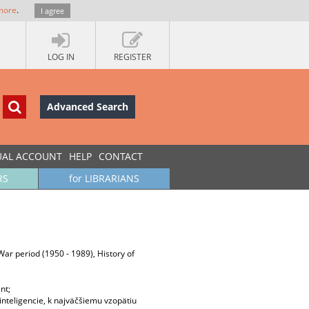
more
.
I agree
LOG IN
REGISTER
Advanced Search
UAL ACCOUNT
HELP
CONTACT
RS
for LIBRARIANS
War period (1950 - 1989), History of
nt;
inteligencie, k najväčšiemu vzopätiu