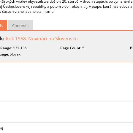
vy širokých vrstiev obyvateľstva došlo v 20. storočí v dvoch etapách: po vymanení
vej Československej republiky a potom v 60. rokoch, t. j. v etape, ktorá nasledov
 časoch vrcholiaceho stalinizmu.
ls
Contents
k:
Rok 1968. Novinári na Slovensku
 Range:
131-135
Page Count:
5
P
uage:
Slovak
9)