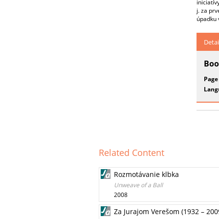
iniciatí
j. za pr
úpadku v
Detai
Boo
Page
Lang
Related Content
Rozmotávanie klbka
Unweave of a Ball
2008
Za Jurajom Verešom (1932 – 200