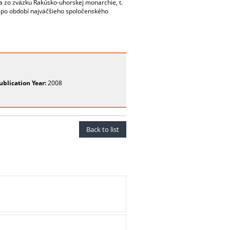
 sa zo zväzku Rakúsko-uhorskej monarchie, t.
ala po období najväčšieho spoločenského
ublication Year:
2008
Back to list