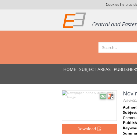
Cookies help us de
HOME
SUBJECT AREAS
PUBLISHER
Novin
Newspap
Author(
Subject
Commu
Publish
Keywor
Download
Summar