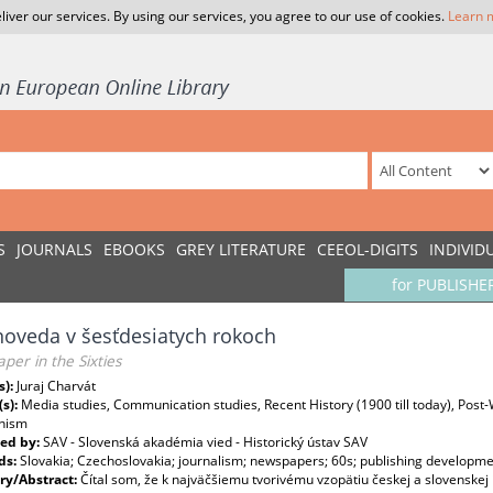
liver our services. By using our services, you agree to our use of cookies.
Learn 
S
JOURNALS
EBOOKS
GREY LITERATURE
CEEOL-DIGITS
INDIVID
for PUBLISHE
oveda v šesťdesiatych rokoch
er in the Sixties
s):
Juraj Charvát
(s):
Media studies, Communication studies, Recent History (1900 till today), Post-
nism
ed by:
SAV - Slovenská akadémia vied - Historický ústav SAV
ds:
Slovakia; Czechoslovakia; journalism; newspapers; 60s; publishing developme
y/Abstract:
Čítal som, že k najväčšiemu tvorivému vzopätiu českej a slovenskej 