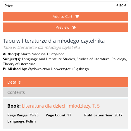
Price
6.50 €
Add to Cart
Preview
Tabu w literaturze dla młodego czytelnika
Tabu w literaturze dla młodego czytelnika
Author(s):
Marta Nadolna-Tłuczykont
Subject(s):
Language and Literature Studies, Studies of Literature, Philology,
Theory of Literature
Published by:
Wydawnictwo Uniwersytetu Śląskiego
Details
Contents
Book:
Literatura dla dzieci i młodzieży. T. 5
Page Range:
79-95
Page Count:
17
Publication Year:
2017
Language:
Polish