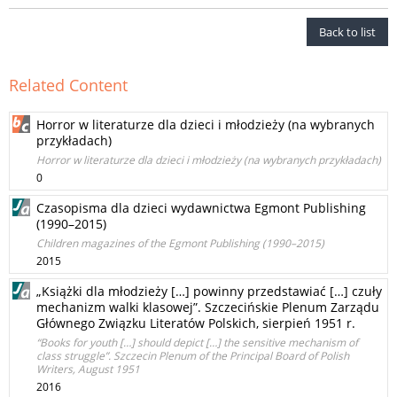
Back to list
Related Content
Horror w literaturze dla dzieci i młodzieży (na wybranych
przykładach)
Horror w literaturze dla dzieci i młodzieży (na wybranych przykładach)
0
Czasopisma dla dzieci wydawnictwa Egmont Publishing
(1990–2015)
Children magazines of the Egmont Publishing (1990–2015)
2015
„Książki dla młodzieży […] powinny przedstawiać […] czuły
mechanizm walki klasowej”. Szczecińskie Plenum Zarządu
Głównego Związku Literatów Polskich, sierpień 1951 r.
“Books for youth […] should depict […] the sensitive mechanism of
class struggle”. Szczecin Plenum of the Principal Board of Polish
Writers, August 1951
2016