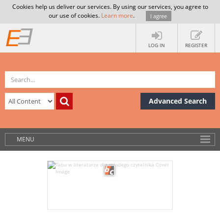
Cookies help us deliver our services. By using our services, you agree to
our use of cookies.
Learn more
.
I agree
LOG IN
REGISTER
Advanced Search
MENU