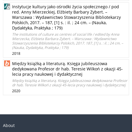
Instytucje kultury jako ośrodki życia społecznego / pod
red. Anny Mierzeckiej, Elżbiety Barbary Zybert. –
Warszawa : Wydawnictwo Stowarzyszenia Bibliotekarzy
Polskich, 2017. – 187, [1] s. : il. ; 24 cm. – (Nauka,
Dydaktyka, Praktyka ; 179)
The institutions of culture as centres of social life / edited by Anna
Mierzecka, Elżbieta Barbara Zybert. – Warszawa : Wydawnictwo
Stowarzyszenia Bibliotekarzy Polskich, 2017. 187, [1] s. : il. ; 24 cm. –
(Nauka, Dydaktyka, Praktyka ; 179)
2018
Między książką a literaturą. Księga jubileuszowa
dedykowana Profesor dr hab. Teresie Wilkoń z okazji 45-
lecia pracy naukowej i dydaktycznej
Między książką a literaturą. Księga jubileuszowa dedykowana Profesor
dr hab. Teresie Wilkoń z okazji 45-lecia pracy naukowej i dydaktycznej
2020
About