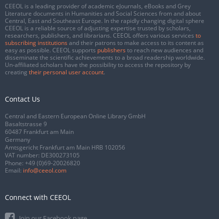
CEEOL is a leading provider of academic eJournals, eBooks and Grey
Literature documents in Humanities and Social Sciences from and about
Central, East and Southeast Europe. In the rapidly changing digital sphere
CEEOL is a reliable source of adjusting expertise trusted by scholars,
researchers, publishers, and librarians. CEEOL offers various services
to
subscribing institutions
and their patrons to make access to its content as
easy as possible. CEEOL supports
publishers
to reach new audiences and
disseminate the scientific achievements to a broad readership worldwide.
Un-affiliated scholars have the possibility to access the repository by
creating
their personal user account
.
Contact Us
Central and Eastern European Online Library GmbH
Basaltstrasse 9
60487 Frankfurt am Main
Germany
Amtsgericht Frankfurt am Main HRB 102056
VAT number: DE300273105
Phone:
+49 (0)69-20026820
Email:
info@ceeol.com
Connect with CEEOL
Join our Facebook page