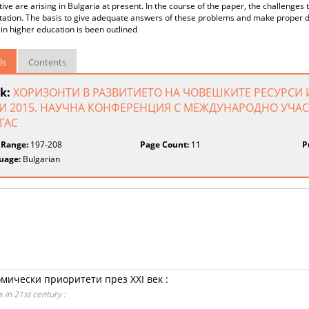
ive are arising in Bulgaria at present. In the course of the paper, the challenges 
tation. The basis to give adequate answers of these problems and make proper d
in higher education is been outlined
ls
Contents
k:
ХОРИЗОНТИ В РАЗВИТИЕТО НА ЧОВЕШКИТЕ РЕСУРСИ И 
 2015. НАУЧНА КОНФЕРЕНЦИЯ С МЕЖДУНАРОДНО УЧАСТИЕ
ГАС
 Range:
197-208
Page Count:
11
P
uage:
Bulgarian
ически приоритети през XXI век :
 in 21st century :