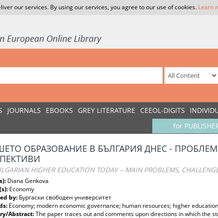
liver our services. By using our services, you agree to our use of cookies.
Learn 
S
JOURNALS
EBOOKS
GREY LITERATURE
CEEOL-DIGITS
INDIVID
for PUBLISHE
ЕТО ОБРАЗОВАНИЕ В БЪЛГАРИЯ ДНЕС - ПРОБЛЕМ
СПЕКТИВИ
ULGARIAN HIGHER EDUCATION TODAY – MAIN PROBLEMS, CHALLENGE
s):
Diana Genkova
(s):
Economy
ed by:
Бургаски свободен университет
ds:
Economy; modern economic governance; human resources; higher education
y/Abstract:
The paper traces out and comments upon directions in which the st