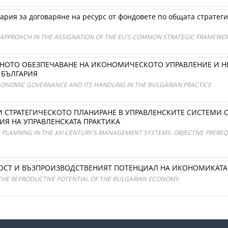
ария за договаряне на ресурс от фондовете по общата стратеги
APPROACH IN THE ASSIGNATION OF THE EU'S COMMON STRATEGIC FRAMEWOR
ОТО ОБЕЗПЕЧАВАНЕ НА ИКОНОМИЧЕСКОТО УПРАВЛЕНИЕ И НЕ
 БЪЛГАРИЯ
CONOMIC GOVERNANCE AND ITS HANDLING IN THE BULGARIAN PRACTICE
 СТРАТЕГИЧЕСКОТО ПЛАНИРАНЕ В УПРАВЛЕНСКИТЕ СИСТЕМИ ОТ
ИЯ НА УПРАВЛЕНСКАТА ПРАКТИКА
 PLANNING IN THE XXI CENTURY’S MANAGEMENT SYSTEMS: OBJECTIVE PREREQ
СТ И ВЪЗПРОИЗВОДСТВЕНИЯТ ПОТЕНЦИАЛ НА ИКОНОМИКАТА 
THE REPRODUCTIVE POTENTIAL OF THE BULGARIAN ECONOMY