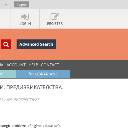
more
.
I agree
LOG IN
REGISTER
Advanced Search
UAL ACCOUNT
HELP
CONTACT
RS
for LIBRARIANS
И, ПРЕДИЗВИКАТЕЛСТВА,
S AND PERSPECTIVES
.
rategic problems of higher education’s