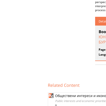
perspect
interpre
process 
Detai
Boo
ЮНИ
БУР
Page
Lang
Related Content
Обществени интереси и иконом
Public interests and economic priorities
0