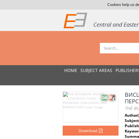
Cookies help us de
HOME
SUBJECT AREAS
PUBLISHER
ВИСШ
ПЕР
THE B
Author(
Subject
Publish
Download
Keywor
Summar