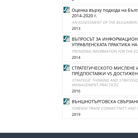
Оценка върху подхода на Бълг
2014-2020 г.
AN ASSESSMENT OF THE BULGARIAN 
2013
ВЪПРОСЪТ ЗА ИНФОРМАЦИОНН
УПРАВЛЕНСКАТА ПРАКТИКА НА
PROVIDING INFORMATION FOR THE E
2014
СТРАТЕГИЧЕСКОТО МИСЛЕНЕ И
ПРЕДПОСТАВКИ VS ДОСТИЖЕН
STRATEGIC THINKING AND STRATEGIC
MANAGEMENT PRACTICES
2016
ВЪНШНОТЪРГОВСКА СВЪРЗАНО
FOREIGN TRADE CONNECTIVITY AND 
2019