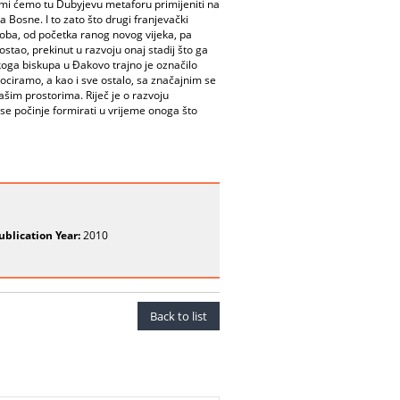
, mi ćemo tu Dubyjevu metaforu primijeniti na
 Bosne. I to zato što drugi franjevački
doba, od početka ranog novog vijeka, pa
stao, prekinut u razvoju onaj stadij što ga
oga biskupa u Đakovo trajno je označilo
asociramo, a kao i sve ostalo, sa značajnim se
šim prostorima. Riječ je o razvoju
se počinje formirati u vrijeme onoga što
ublication Year:
2010
Back to list