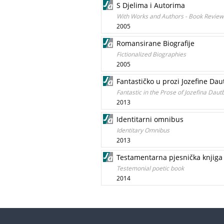
S Djelima i Autorima
With Works and Authors - Book Review
2005
Romansirane Biografije
Fictionalized Biographies
2005
Fantastičko u prozi Jozefine Da
Fantastic in the Prose of Jozefina Daut
2013
Identitarni omnibus
Identitary Omnibus
2013
Testamentarna pjesnička knjiga
Testemonial poetic book
2014