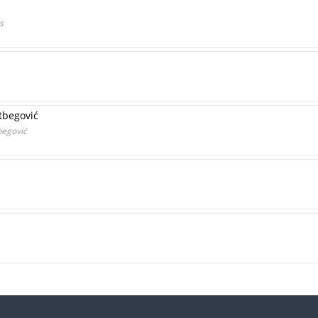
s
utbegović
begović