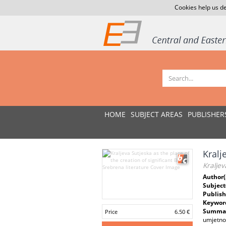
Cookies help us de
HOME
SUBJECT AREAS
PUBLISHER
Kralj
Kraljev
Author(
Subject
Publish
Keywor
Summar
Price
6.50 €
umjetnos