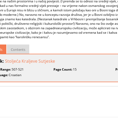
e na našim prostorima i u našoj povijesti. (I premda se to odnosi na srednji vijek
kad u nas formalno srednji vijek prestaje – na vrijeme nakon osmanskog osvojenja
i u Europi nisu ni blizu u sličnom, a kamoli istom položaju kao oni u Bosni toga 
o moderne.) No, naravno ne u konceptu razvoja društva, jer je u Bosni ozbiljno izo
yja znamo kao katedrala. (Nestanak katedrale u Vrhbosni i premještanje bosansk
 politički, društveno-religijski i kulturološki prostor!) Naravno, ono na što ovdje 
im zaostatkom, s obzirom na zapadnoeuropsku civilizaciju, može aplicirati na na
uropske civilizacije, kako je i kakvu je razumijevamo od vremena kad se i kakva 
 pamti kao “karolinšku renesansu”.
ls
Contents
k:
Stoljeća Kraljeve Sutjeske
 Range:
507-521
Page Count:
15
P
uage:
Croatian