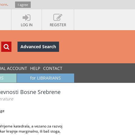
more
.
I agree
LOG IN
REGISTER
Advanced Search
UAL ACCOUNT
HELP
CONTACT
RS
for LIBRARIANS
iževnosti Bosne Srebrene
terature
Age
 Vrijeme katedrala, a vezano za razvoj
r krajnje marginalno, ili baš stoga,