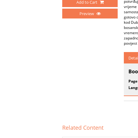
potvrđuj
Add to Cart
vrijeme 
samostan
Preview
gotovo d
kod Dub
bosanski
vremensk
zapadnoe
povijest
Detai
Boo
Page
Lang
Related Content