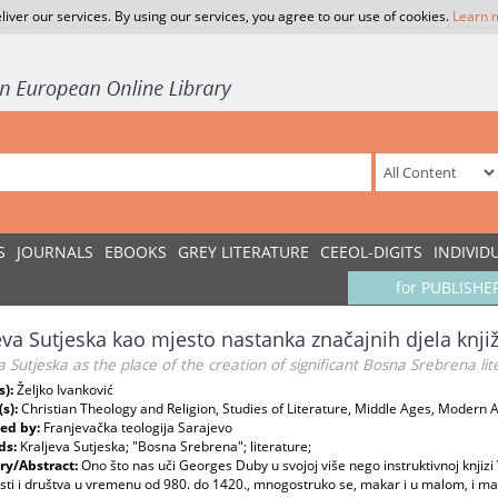
liver our services. By using our services, you agree to our use of cookies.
Learn 
S
JOURNALS
EBOOKS
GREY LITERATURE
CEEOL-DIGITS
INDIVID
for PUBLISHE
eva Sutjeska kao mjesto nastanka značajnih djela knj
a Sutjeska as the place of the creation of significant Bosna Srebrena li
s):
Željko Ivanković
(s):
Christian Theology and Religion, Studies of Literature, Middle Ages, Modern 
ed by:
Franjevačka teologija Sarajevo
ds:
Kraljeva Sutjeska; "Bosna Srebrena"; literature;
y/Abstract:
Ono što nas uči Georges Duby u svojoj više nego instruktivnoj knjizi
ti i društva u vremenu od 980. do 1420., mnogostruko se, makar i u malom, i maka