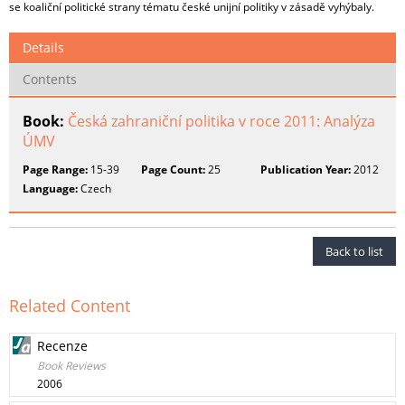
se koaliční politické strany tématu české unijní politiky v zásadě vyhýbaly.
Details
Contents
Book:
Česká zahraniční politika v roce 2011: Analýza
ÚMV
Page Range:
15-39
Page Count:
25
Publication Year:
2012
Language:
Czech
Back to list
Related Content
Recenze
Book Reviews
2006