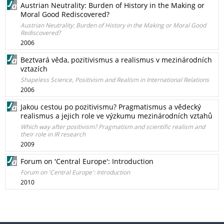
Austrian Neutrality: Burden of History in the Making or
Moral Good Rediscovered?
Austrian Neutrality: Burden of History in the Making or Moral Good
Rediscovered?
2006
Beztvará věda, pozitivismus a realismus v mezinárodních
vztazích
Shapeless Science, Positivism and Realism in International Relations
2006
Jakou cestou po pozitivismu? Pragmatismus a vědecký
realismus a jejich role ve výzkumu mezinárodních vztahů
Which way after positivism? Pragmatism and scientific realism and
their role in IR research
2009
Forum on 'Central Europe': Introduction
Forum on 'Central Europe': Introduction
2010