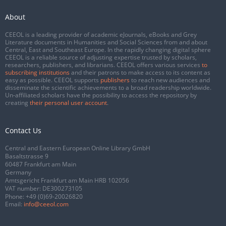
About
CEEOL is a leading provider of academic eJournals, eBooks and Grey
Literature documents in Humanities and Social Sciences from and about
Central, East and Southeast Europe. In the rapidly changing digital sphere
CEEOL is a reliable source of adjusting expertise trusted by scholars,
researchers, publishers, and librarians. CEEOL offers various services
to
subscribing institutions
and their patrons to make access to its content as
easy as possible. CEEOL supports
publishers
to reach new audiences and
disseminate the scientific achievements to a broad readership worldwide.
Un-affiliated scholars have the possibility to access the repository by
creating
their personal user account
.
Contact Us
Central and Eastern European Online Library GmbH
Basaltstrasse 9
60487 Frankfurt am Main
Germany
Amtsgericht Frankfurt am Main HRB 102056
VAT number: DE300273105
Phone:
+49 (0)69-20026820
Email:
info@ceeol.com