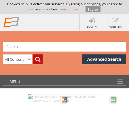
Cookies help us deliver our services. By using our services, you agree to
our use of cookies.
Learn more
.
I agree
LOG IN
REGISTER
Advanced Search
MENU