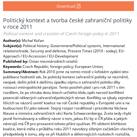
Download
Politický kontext a tvorba české zahraniční politiky
v roce 2011
Political context and creation of Czech foreign policy in 2011
Author(s):
Michal Kořan
Subject(s):
Political history, Government/Political systems, International
relations/trade, Security and defense, Present Times (2010 - today), EU-
Approach / EU-Accession / EU-Development
Published by:
Ústav mezinárodních vztahů
Keywords:
Czech Republic; foreign policy; European Union;
Summary/Abstract:
Rok 2010 jsme na tomto místě v loňském vydání této
publikace hodnotili tak, že politický kontext zahraniční politiky se nezměnil,
naopak, došlo ještě k dalšímu úpadku zájmu o zahraniční politiku díky
rostoucí vnitropolitické paralýze. Tento postřeh platí i pro rok 2011 s tím
rozdílem, že po zhruba dvou letech určitého klidu opět narostl konfliktní
potenciál některých zahraničněpolitických témat. Konflikty se týkaly zejména
lišících se názorů uvnitř koalice na roli České republiky v Evropské unii a na
budoucnost EU jako takové. Stejný rozpor rozděloval i prezidenta Václava
Klause a ministra zahraničních věcí Karla Schwarzenberga. Zcela tedy chybí
jasně formulovaný a sdílený názor o tom, jakou EU by si ČR přála a jakých
nástrojů má ČR pro prosazení tohoto přání využívat. Při vědomí křehkosti
koalice, která měla v průběhu roku 2011 navzdory slibným začátkům všechny
předpoklady k tomu, aby se při hlubších a déletrvajících rozkolech rozložila,