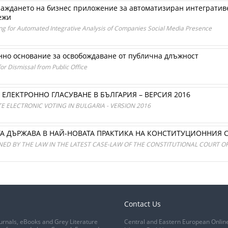
аждането на бизнес приложение за автоматизиран интегратив
ежи
ting for Automated Integrative Analysis of Companies Social Media Presence
нно основание за освобождаване от публична длъжност
for Dismissal from Public Office
ЕЛЕКТРОННО ГЛАСУВАНЕ В БЪЛГАРИЯ – ВЕРСИЯ 2016
 ELECTRONIC VOTING IN BULGARIA - VERSION 2016
ТА ДЪРЖАВА В НАЙ-НОВАТА ПРАКТИКА НА КОНСТИТУЦИОННИЯ 
ED BY THE LAW IN THE LATEST CASE-LAW OF THE CONSTITUTIONAL COURT OF
Contact Us
urnals, eBooks and Grey Literature
Central and Eastern European Onlin