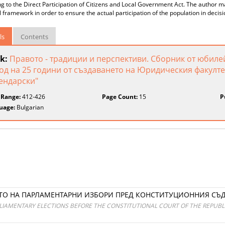
g to the Direct Participation of Citizens and Local Government Act. The author 
l framework in order to ensure the actual participation of the population in decisi
ls
Contents
k:
Правото - традиции и перспективи. Сборник от юбил
од на 25 години от създаването на Юридическия факулте
ендарски"
 Range:
412-426
Page Count:
15
P
uage:
Bulgarian
ТО НА ПАРЛАМЕНТАРНИ ИЗБОРИ ПРЕД КОНСТИТУЦИОННИЯ СЪД
LIAMENTARY ELECTIONS BEFORE THE CONSTITUTIONAL COURT OF THE REPUBL