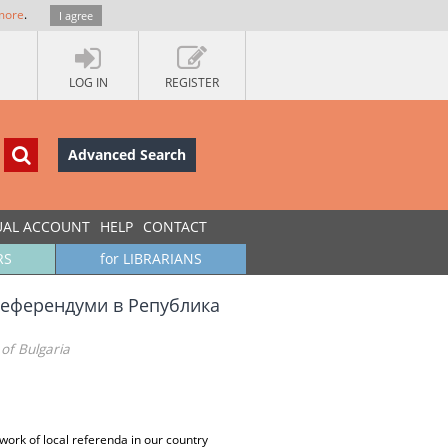
more
.
I agree
LOG IN
REGISTER
Advanced Search
UAL ACCOUNT
HELP
CONTACT
RS
for LIBRARIANS
референдуми в Република
of Bulgaria
ork of local referenda in our country