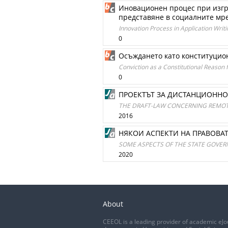
Иновационен процес при изгр
представяне в социалните мр
Innovation Process in Application Wri
0
Осъждането като конституцио
Conviction as a Constitutional Reason 
0
ПРОЕКТЪТ ЗА ДИСТАНЦИОННО 
ТHE DRAFT-LAW CONCERNING REMOTE
2016
НЯКОИ АСПЕКТИ НА ПРАВОВА
SOME ASPECTS OF THE STATE GOVERN
2020
About
CEEOL is a leading provider of academic eJo