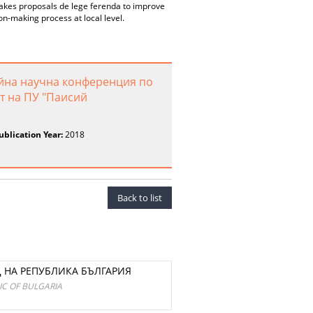
makes proposals de lege ferenda to improve
on-making process at local level.
ейна научна конференция по
т на ПУ "Паисий
ublication Year:
2018
Back to list
 НА РЕПУБЛИКА БЪЛГАРИЯ
IC OF BULGARIA