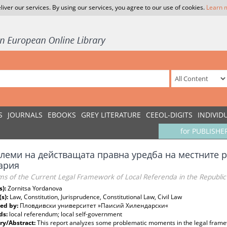
liver our services. By using our services, you agree to our use of cookies.
Learn 
S
JOURNALS
EBOOKS
GREY LITERATURE
CEEOL-DIGITS
INDIVID
for PUBLISHE
леми на действащата правна уредба на местните 
ария
s of the Current Legal Framework of Local Referenda in the Republic 
s):
Zornitsa Yordanova
(s):
Law, Constitution, Jurisprudence, Constitutional Law, Civil Law
ed by:
Пловдивски университет »Паисий Хилендарски«
ds:
local referendum; local self-government
y/Abstract:
This report analyzes some problematic moments in the legal framew