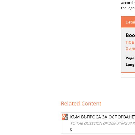
accordin
the lega
Detai
Boo
пов
Хил
Page
Lang
Related Content
КЪМ ВЪПРОСА ЗА ОСПОРВАНЕ
ТО THE QUESTION OF DISPUTING PAR
0