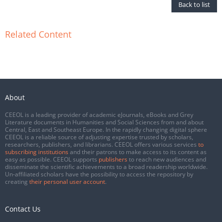
Back to list
Related Content
About
CEEOL is a leading provider of academic eJournals, eBooks and Grey
Literature documents in Humanities and Social Sciences from and about
Central, East and Southeast Europe. In the rapidly changing digital sphere
CEEOL is a reliable source of adjusting expertise trusted by scholars,
researchers, publishers, and librarians. CEEOL offers various services
to
subscribing institutions
and their patrons to make access to its content as
easy as possible. CEEOL supports
publishers
to reach new audiences and
disseminate the scientific achievements to a broad readership worldwide.
Un-affiliated scholars have the possibility to access the repository by
creating
their personal user account
.
Contact Us