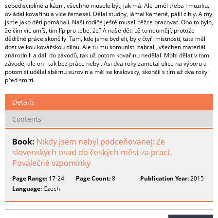
sebedisciplíně a kázni, všechno muselo být, jak má. Ale uměl třeba i muziku,
ovládal kovařinu a více řemesel. Dělal studny, lámal kameně, pálil cihly. A my
jsme jako děti pomáhali. Naši rodiče ještě museli těžce pracovat. Ono to bylo,
že čím víc umíš, tím líp pro tebe, že? A naše děti už to neumějí, protože
dědičné práce skončily. Tam, kde jsme bydleli, byly čtyři místnosti, tata měl
dost velkou kovářskou dílnu. Ale tu mu komunisti zabrali, všechen materiál
znárodnili a dali do závodů, tak už potom kovařinu nedělal. Mohl dělat v tom
závodě, ale on i tak bez práce nebyl. Asi dva roky zametal ulice na výboru a
potom si udělal sběrnu surovin a měl se královsky, skončil s tím až dva roky
před smrtí.
Details
Contents
Book:
Nikdy jsem nebyl podceňovanej: Ze
slovenských osad do českých měst za prací.
Poválečné vzpomínky
Page Range:
17-24
Page Count:
8
Publication Year:
2015
Language:
Czech