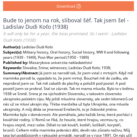
Download
Bude to jenom na rok, sliboval šéf. Tak jsem šel -
Ladislav Dudi Koťo (1938)
It will only be for a year, the boss promised. So I went - Ladislav
Dudi Koťo (1938)
Author(s):
Ladislav Dudi Koťo
Subject(s):
Military history, Oral history, Social history, WW II and following
years (1939 - 1949), Post-War period (1950 - 1989)
Published by:
Masarykova univerzita nakladatelství
Keywords:
Slovakia; Snina; witnesses; Ladislav Dudi Koťo; 1938;
Summary/Abstract:
Já jsem se narodil tak, že jsem vstal z mrtvých. Když mě
maminka porodi la, vypadalo to, že jsem mrtvý. Bouchali mě do zadku, ale
neprobral jsem se. Tak mě zabalili do plachty a položili pod postel. A pod
postelí jsem se probral. Stal se zázrak. Tak mi mama mluvila. Bylo to v květnu
1938 ve Snině. Snina je na východním Slovensku, v takovém slovensko
ukrajinsko polském cípu. My ještě mluvíme slovensky, ale sedm kilometrů od
nás už se mluví ukrajin sky. Třeba manželka už byla Ukrajinka, ona mluvila
ukrajinsky. A můj děda se jmenoval Ertebecht, to je židovské jméno.
Maminka byla v domácnosti. Ale pomáhala, jako každá žena, která pochází z
kovářské rodiny. U Romů se říká, že housle, které hrajou, vezmou ty, co
hrajou stejně, mezi sebe. Dělali to tak kováři, kotláři, košíkáři, korytáři,
brusiči. Celkem měla maminka jedenáct dětí, devět nás zůstalo naživu. Můj
tata byl poddůstojník v rakouské armádě, narodil se v roce 1891. On nás učil