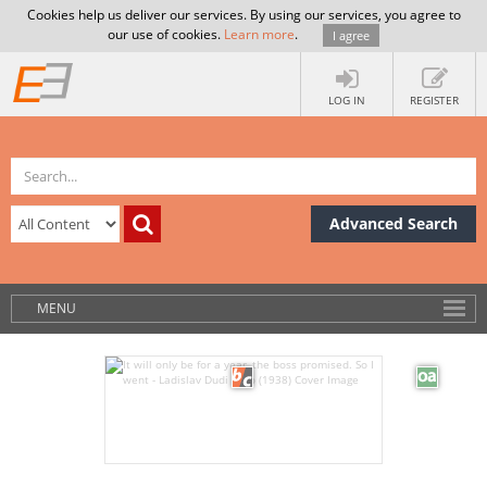
Cookies help us deliver our services. By using our services, you agree to
our use of cookies.
Learn more
.
I agree
LOG IN
REGISTER
Advanced Search
MENU