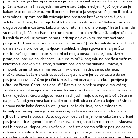
prošlosti, oni ga stvaraju i on se u njima stvara svakodnevno. Kroz obiteljske
priče, iskustva naših susjeda, nastavne sadržaje, medije... Ključno je pitanje
kakav je to odnos. Stvaramo li odnos prihvaćanja svega što čujemo ili ipak u
tom odnosu spram prošlih zbivanja ima prostora kritičkom razmišljanju,
selekciji sadržaja, korištenju kvalitetnih izvora informacija? Kakvom vidimo
ulogu osobnih iskustava, kakvu priču o ratu i miru ona pričaju? Jeste li znali da
su mladi najčešće korišteni instrument totalitarnih režima 20. stoljeća? Jeste
li znali da mladi uglavnom nemaju pristup objektivnim interpretacijama
povijesnih zbivanja utemeljenih na činjenicama? Jeste li znali da su mladi ljudi
danas aktivni pronositelji isključivih političkih ideja i govora mržnje? Što
mislite zašto je tome tako? Kako mladi mogu postati nositelji pozitivnih
promjena, poruka solidarnosti i kulture mira? U pogledu na prošlost važnim
ističemo suočavanje s istom, s bolnim posljedicama sukoba i ratova, s
mnogobrojnim stradanjima nedužnih – djece, mladih, žena, staraca,
muškaraca... Ističemo važnost suočavanja s istom jer se pokazuje da se
povijest ponavlja. Važno je učiti iz nje. I sami poznajete izreku – povijest je
učiteljica života! Čemu nas ona uči? Razmislite o nekim aspektima vašeg
života danas, utjecajima koji su vas formirali – stavovima i iskustvima vaših
baka i djedova. Kakvu odgovornost mladi ljudi imaju oko toga? Složit ćete se
da je naša odgovornost kao mladih pripadnika/ica društva u kojemu živimo
upravo način kako ćemo živjeti i graditi naša društva, na vrijednosnim
temeljima ravnopravnog i uvažavajućeg odnosa spram svih ljudskih bića i
njihovih prava i sloboda. Uz tu odgovornost, važna je i ona kako ćemo pričati
povijesne priče i govoriti o prošlim zbivanjima, kako ćemo prenositi iskustva
naših predaka. Naposljetku, važan je i naš stav prema teškim posljedicama
ratova i svh oblika društvene isključivosti i političkoga nasilja koji nas i danas
u modernim društvima okružuju. Upravo zato odlučili smo se na promišljen i