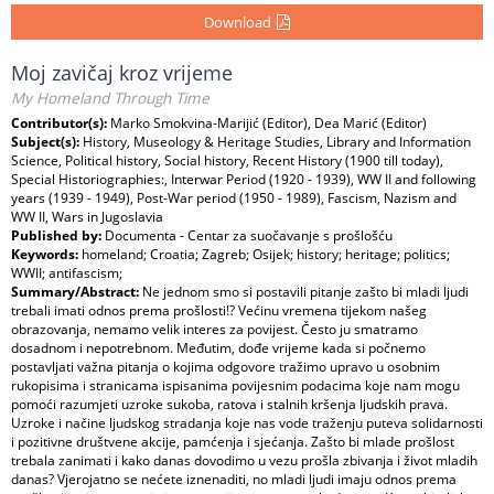
Download
Moj zavičaj kroz vrijeme
My Homeland Through Time
Contributor(s):
Marko Smokvina-Marijić (Editor), Dea Marić (Editor)
Subject(s):
History, Museology & Heritage Studies, Library and Information
Science, Political history, Social history, Recent History (1900 till today),
Special Historiographies:, Interwar Period (1920 - 1939), WW II and following
years (1939 - 1949), Post-War period (1950 - 1989), Fascism, Nazism and
WW II, Wars in Jugoslavia
Published by:
Documenta - Centar za suočavanje s prošlošću
Keywords:
homeland; Croatia; Zagreb; Osijek; history; heritage; politics;
WWII; antifascism;
Summary/Abstract:
Ne jednom smo si postavili pitanje zašto bi mladi ljudi
trebali imati odnos prema prošlosti!? Većinu vremena tijekom našeg
obrazovanja, nemamo velik interes za povijest. Često ju smatramo
dosadnom i nepotrebnom. Međutim, dođe vrijeme kada si počnemo
postavljati važna pitanja o kojima odgovore tražimo upravo u osobnim
rukopisima i stranicama ispisanima povijesnim podacima koje nam mogu
pomoći razumjeti uzroke sukoba, ratova i stalnih kršenja ljudskih prava.
Uzroke i načine ljudskog stradanja koje nas vode traženju puteva solidarnosti
i pozitivne društvene akcije, pamćenja i sjećanja. Zašto bi mlade prošlost
trebala zanimati i kako danas dovodimo u vezu prošla zbivanja i život mladih
danas? Vjerojatno se nećete iznenaditi, no mladi ljudi imaju odnos prema