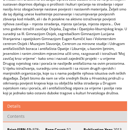
sustavan doprinos dijalogu o prošlosti i kulturi sjećanja na stradanja i otpor
nasilju kroz obogaćivanje nastave povijesti i nastavnih materijala. Željeli smo
da taj dijalog unese kvalitetnije poznavanje i razumijevanje povijesnih
zbivanja kod mladih, ali i da ih potakne na aktivno istraživanje povijesti
njihova zavičaja – mjesta stradanja, mjesta sjećanja, mjesta otpora... Ove
smo godine istražili zavičaje Osijeka, Zagreba i Opatijsko-liburnijskog kraja. U
suradnji sa III. Gimnazijom Osijek, zagrebačkom Gimnazijom Lucijana
Vranjanina i opatijskom Gimnazijom Eugen Kumičić kao i Volonterskim
centrom Osijek i Muzejom Slavonije, Centrom za mirovne studije i Udrugom
antifašističkih boraca i antifašista Opatije i Liburnije, u kasnim ljetnim,
jesenskim i ranim zimskim mjesecima učili smo, razgovarali i istraživali ‘Moj
zavičaj kroz vrijeme’ - kako smo i nazvali zajednički projekt – u vrijeme
Drugog svjetskog rata i poraća te naslijeđe antifašizma na ovim prostorima.
U tijeku istraživanja, suradnju smo ostvarili i sa nizom drugih vjerskih i
manjinskih organizacija, koje su s nama podjelile njihova iskustva ovih teških
događaja. Željeli bismo da nam se više srednjih škola u Hrvatskoj pridruži u
otkrivanju povijesti krajeva koja su obilježila teška stradanja u Drugom
svjetskom ratu i poraća, ali i antifašističkog otpora za vrijeme i poslije rata
koji je jednako tako ostavio duboke tragove u kulturi hrvatskoga društva.
Details
Contents
Print-ISBN-13:
978-
Page Count:
52
Publication Year:
2013