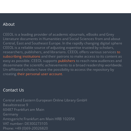
About
CEEOL is a leading provider of academic eJournals, eBooks and Grey
Literature documents in Humanities and Social Sciences from and about
Central, East and Southeast Europe. In the rapidly changing digital sphere
CEEOL is a reliable source of adjusting expertise trusted by scholars,
researchers, publishers, and librarians. CEEOL offers various services
to
subscribing institutions
and their patrons to make access to its content as
easy as possible. CEEOL supports
publishers
to reach new audiences and
disseminate the scientific achievements to a broad readership worldwide.
Un-affiliated scholars have the possibility to access the repository by
creating
their personal user account
.
Contact Us
Central and Eastern European Online Library GmbH
Basaltstrasse 9
60487 Frankfurt am Main
Germany
Amtsgericht Frankfurt am Main HRB 102056
VAT number: DE300273105
Phone:
+49 (0)69-20026820