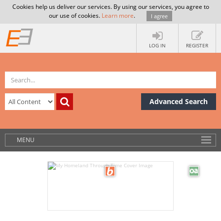
Cookies help us deliver our services. By using our services, you agree to
our use of cookies.
Learn more
.
I agree
LOG IN
REGISTER
Advanced Search
MENU