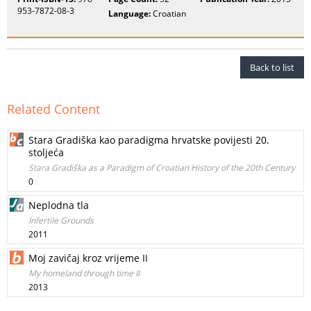
953-7872-08-3
Language:
Croatian
Back to list
Related Content
Stara Gradiška kao paradigma hrvatske povijesti 20.
stoljeća
Stara Gradiška as a Paradigm of Croatian History of the 20th Century
0
Neplodna tla
Infertile Grounds
2011
Moj zavičaj kroz vrijeme II
My homeland through time II
2013