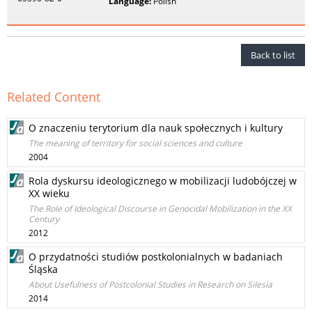
Language:
Polish
Back to list
Related Content
O znaczeniu terytorium dla nauk społecznych i kultury
The meaning of territory for social sciences and culture
2004
Rola dyskursu ideologicznego w mobilizacji ludobójczej w
XX wieku
The Role of Ideological Discourse in Genocidal Mobilization in the XX
Century
2012
O przydatności studiów postkolonialnych w badaniach
Śląska
About Usefulness of Postcolonial Studies in Research on Silesia
2014