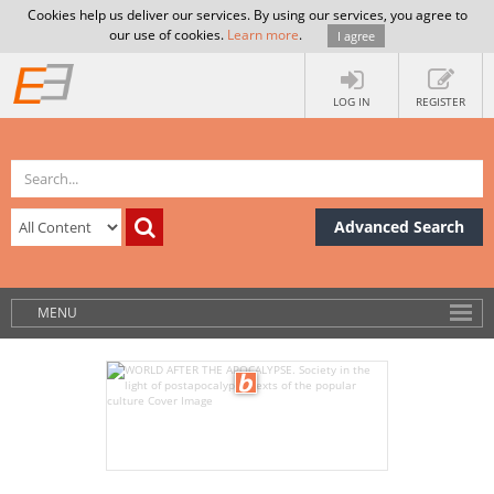
Cookies help us deliver our services. By using our services, you agree to
our use of cookies.
Learn more
.
I agree
LOG IN
REGISTER
Advanced Search
MENU