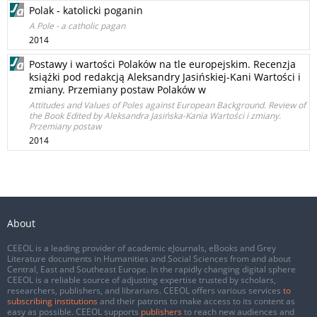
Polak - katolicki poganin
A Pole - a catholic pagan
2014
Postawy i wartości Polaków na tle europejskim. Recenzja
książki pod redakcją Aleksandry Jasińskiej-Kani Wartości i
zmiany. Przemiany postaw Polaków w
Attitudes and Values of Poles against European Background. Review of
the Book Edited by Aleksandra Jasińska-Kania Wartości i zmiany.
Przemiany postaw
2014
About
CEEOL is a leading provider of academic eJournals, eBooks and Grey
Literature documents in Humanities and Social Sciences from and about
Central, East and Southeast Europe. In the rapidly changing digital sphere
CEEOL is a reliable source of adjusting expertise trusted by scholars,
researchers, publishers, and librarians. CEEOL offers various services
to
subscribing institutions
and their patrons to make access to its content as
easy as possible. CEEOL supports
publishers
to reach new audiences and