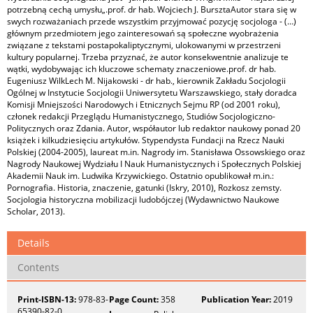
potrzebną cechą umysłu„.prof. dr hab. Wojciech J. BursztaAutor stara się w
swych rozważaniach przede wszystkim przyjmować pozycję socjologa - (…)
głównym przedmiotem jego zainteresowań są społeczne wyobrażenia
związane z tekstami postapokaliptycznymi, ulokowanymi w przestrzeni
kultury popularnej. Trzeba przyznać, że autor konsekwentnie analizuje te
wątki, wydobywając ich kluczowe schematy znaczeniowe.prof. dr hab.
Eugeniusz WilkLech M. Nijakowski - dr hab., kierownik Zakładu Socjologii
Ogólnej w Instytucie Socjologii Uniwersytetu Warszawskiego, stały doradca
Komisji Mniejszości Narodowych i Etnicznych Sejmu RP (od 2001 roku),
członek redakcji Przeglądu Humanistycznego, Studiów Socjologiczno-
Politycznych oraz Zdania. Autor, współautor lub redaktor naukowy ponad 20
książek i kilkudziesięciu artykułów. Stypendysta Fundacji na Rzecz Nauki
Polskiej (2004-2005), laureat m.in. Nagrody im. Stanisława Ossowskiego oraz
Nagrody Naukowej Wydziału I Nauk Humanistycznych i Społecznych Polskiej
Akademii Nauk im. Ludwika Krzywickiego. Ostatnio opublikował m.in.:
Pornografia. Historia, znaczenie, gatunki (Iskry, 2010), Rozkosz zemsty.
Socjologia historyczna mobilizacji ludobójczej (Wydawnictwo Naukowe
Scholar, 2013).
Details
Contents
Print-ISBN-13:
978-83-
Page Count:
358
Publication Year:
2019
65390-82-0