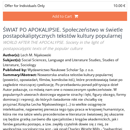
Offer for Individuals Only
10.00 €
Add to Cart
ŚWIAT PO APOKALIPSIE. Społeczeństwo w świetle
postapokaliptycznych tekstów kultury popularnej
WORLD AFTER THE APOCALYPSE. Society in the light of
postapocalyptic texts of the popular culture
Author(s):
Lech M. Nijakowski
Subject(s):
Social Sciences, Language and Literature Studies, Studies of
Literature, Sociology
Published by:
Wydawnictwo Naukowe Scholar Sp. z o.o.
Summary/Abstract:
Nowatorska analiza tekstów kultury popularnej
(powieści, opowiadań, filmów, komiksów itd.), które przedstawiają świat po
zagładzie niszczącej cywilizację. Po przebadaniu ponad pół tysiąca dzieł
Autor pokazuje, co mówią nam one o nowoczesnym społeczeństwie. W
popularnych utworach dostrzega wyparte strachy i lęki, figury obcego, formy
dominacji i represji, do których świadomie nikt nie chciałby się
przyznać.Książka Lecha Nijakowskiego (…) to wielkie osiągnięcie
intelektualne, najpewniej pierwsza tego typu praca w krajowej humanistyce,
która nie ma także wielu precedensów w literaturze światowej. Jej ukazanie
się będzie gratką zarówno dla specjalistów z kręgów akademickich, jak i
fanów gatunku postapo, a tzw. zwykły czytelnik dowie się z niej, że
wyobraźnia socjologiczna jest - jak pisał Charles Wright Mills - ”najbardziej