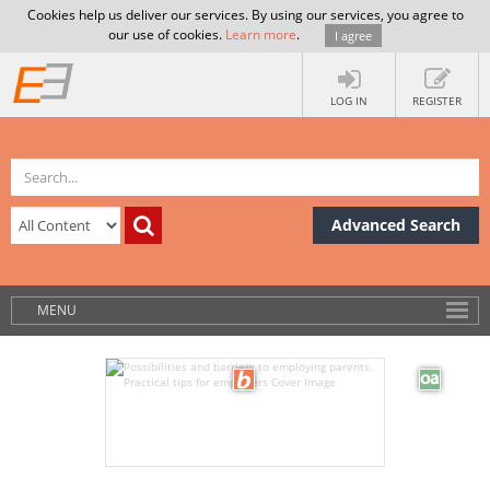
Cookies help us deliver our services. By using our services, you agree to
our use of cookies.
Learn more
.
I agree
LOG IN
REGISTER
Advanced Search
MENU