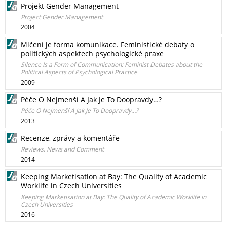
Projekt Gender Management
Project Gender Management
2004
Mlčení je forma komunikace. Feministické debaty o
politických aspektech psychologické praxe
Silence Is a Form of Communication: Feminist Debates about the
Political Aspects of Psychological Practice
2009
Péče O Nejmenší A Jak Je To Doopravdy…?
Péče O Nejmenší A Jak Je To Doopravdy…?
2013
Recenze, zprávy a komentáře
Reviews, News and Comment
2014
Keeping Marketisation at Bay: The Quality of Academic
Worklife in Czech Universities
Keeping Marketisation at Bay: The Quality of Academic Worklife in
Czech Universities
2016