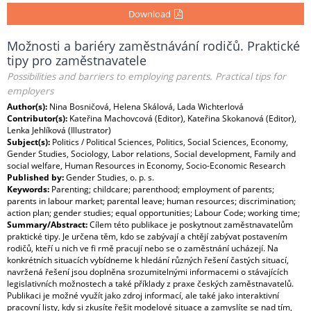
Download
Možnosti a bariéry zaměstnávání rodičů. Praktické
tipy pro zaměstnavatele
Possibilities and barriers to employing parents. Practical tips for
employers
Author(s):
Nina Bosničová, Helena Skálová, Lada Wichterlová
Contributor(s):
Kateřina Machovcová (Editor), Kateřina Skokanová (Editor),
Lenka Jehlíková (Illustrator)
Subject(s):
Politics / Political Sciences, Politics, Social Sciences, Economy,
Gender Studies, Sociology, Labor relations, Social development, Family and
social welfare, Human Resources in Economy, Socio-Economic Research
Published by:
Gender Studies, o. p. s.
Keywords:
Parenting; childcare; parenthood; employment of parents;
parents in labour market; parental leave; human resources; discrimination;
action plan; gender studies; equal opportunities; Labour Code; working time;
Summary/Abstract:
Cílem této publikace je poskytnout zaměstnavatelům
praktické tipy. Je určena těm, kdo se zabývají a chtějí zabývat postavením
rodičů, kteří u nich ve ﬁ rmě pracují nebo se o zaměstnání ucházejí. Na
konkrétních situacích vybídneme k hledání různých řešení častých situací,
navržená řešení jsou doplněna srozumitelnými informacemi o stávajících
legislativních možnostech a také příklady z praxe českých zaměstnavatelů.
Publikaci je možné využít jako zdroj informací, ale také jako interaktivní
pracovní listy, kdy si zkusíte řešit modelové situace a zamyslíte se nad tím,