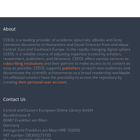
About
CEEOL is a leading provider of academic eJournals, eBooks and Grey
Literature documents in Humanities and Social Sciences from and about
Central, East and Southeast Europe. In the rapidly changing digital sphere
CEEOL is a reliable source of adjusting expertise trusted by scholars,
researchers, publishers, and librarians. CEEOL offers various services
to
subscribing institutions
and their patrons to make access to its content as
easy as possible. CEEOL supports
publishers
to reach new audiences and
disseminate the scientific achievements to a broad readership worldwide.
Un-affiliated scholars have the possibility to access the repository by
creating
their personal user account
.
Contact Us
Central and Eastern European Online Library GmbH
Basaltstrasse 9
60487 Frankfurt am Main
Germany
Amtsgericht Frankfurt am Main HRB 102056
VAT number: DE300273105