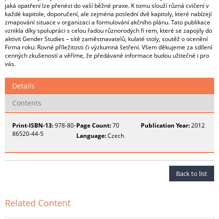
jaká opatření lze přenést do vaší běžné praxe. K tomu slouží různá cvičení v
každé kapitole, doporučení, ale zejména poslední dvě kapitoly, které nabízejí
zmapování situace v organizaci a formulování akčního plánu. Tato publikace
vznikla díky spolupráci s celou řadou různorodých ﬁ rem, které se zapojily do
aktivit Gender Studies – sítě zaměstnavatelů, kulaté stoly, soutěž o ocenění
Firma roku: Rovné příležitosti či výzkumná šetření. Všem děkujeme za sdílení
cenných zkušeností a věříme, že předávané informace budou užitečné i pro
vás.
Details
Contents
Print-ISBN-13:
978-80-
Page Count:
70
Publication Year:
2012
86520-44-5
Language:
Czech
Back to list
Related Content