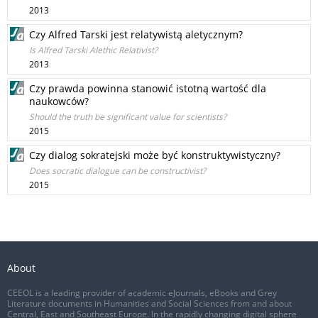
2013
Czy Alfred Tarski jest relatywistą aletycznym?
Is Alfred Tarski Alethic Relativist?
2013
Czy prawda powinna stanowić istotną wartość dla
naukowców?
Should the truth be significant value for scientists?
2015
Czy dialog sokratejski może być konstruktywistyczny?
Does socratic dialogue can be constructivist?
2015
About
CEEOL is a leading provider of academic eJournals, eBooks and Grey
Literature documents in Humanities and Social Sciences from and about
Central, East and Southeast Europe. In the rapidly changing digital sphere