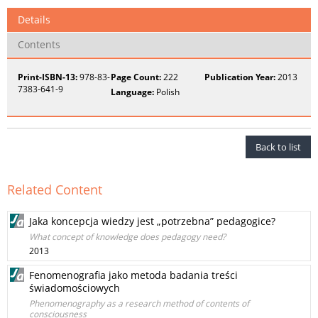
Details
Contents
Print-ISBN-13:
978-83-
Page Count:
222
Publication Year:
2013
7383-641-9
Language:
Polish
Back to list
Related Content
Jaka koncepcja wiedzy jest „potrzebna” pedagogice?
What concept of knowledge does pedagogy need?
2013
Fenomenografia jako metoda badania treści
świadomościowych
Phenomenography as a research method of contents of
consciousness