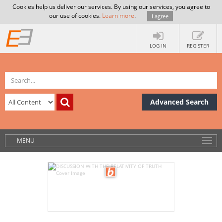
Cookies help us deliver our services. By using our services, you agree to
our use of cookies.
Learn more
.
I agree
LOG IN
REGISTER
Advanced Search
MENU