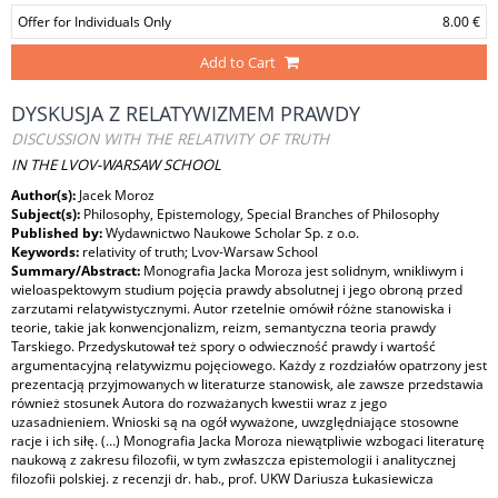
Offer for Individuals Only
8.00 €
Add to Cart
DYSKUSJA Z RELATYWIZMEM PRAWDY
DISCUSSION WITH THE RELATIVITY OF TRUTH
IN THE LVOV-WARSAW SCHOOL
Author(s):
Jacek Moroz
Subject(s):
Philosophy, Epistemology, Special Branches of Philosophy
Published by:
Wydawnictwo Naukowe Scholar Sp. z o.o.
Keywords:
relativity of truth; Lvov-Warsaw School
Summary/Abstract:
Monografia Jacka Moroza jest solidnym, wnikliwym i
wieloaspektowym studium pojęcia prawdy absolutnej i jego obroną przed
zarzutami relatywistycznymi. Autor rzetelnie omówił różne stanowiska i
teorie, takie jak konwencjonalizm, reizm, semantyczna teoria prawdy
Tarskiego. Przedyskutował też spory o odwieczność prawdy i wartość
argumentacyjną relatywizmu pojęciowego. Każdy z rozdziałów opatrzony jest
prezentacją przyjmowanych w literaturze stanowisk, ale zawsze przedstawia
również stosunek Autora do rozważanych kwestii wraz z jego
uzasadnieniem. Wnioski są na ogół wyważone, uwzględniające stosowne
racje i ich siłę. (…) Monografia Jacka Moroza niewątpliwie wzbogaci literaturę
naukową z zakresu filozofii, w tym zwłaszcza epistemologii i analitycznej
filozofii polskiej. z recenzji dr. hab., prof. UKW Dariusza Łukasiewicza