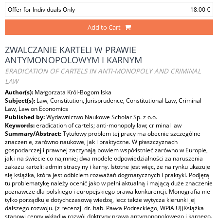
Offer for Individuals Only
18.00 €
Add to Cart
ZWALCZANIE KARTELI W PRAWIE
ANTYMONOPOLOWYM I KARNYM
ERADICATION OF CARTELS IN ANTI-MONOPOLY AND CRIMINAL
LAW
Author(s):
Małgorzata Król-Bogomilska
Subject(s):
Law, Constitution, Jurisprudence, Constitutional Law, Criminal
Law, Law on Economics
Published by:
Wydawnictwo Naukowe Scholar Sp. z o.o.
Keywords:
eradication of cartels; anti-monopoly law; criminal law
Summary/Abstract:
Tytułowy problem tej pracy ma obecnie szczególne
znaczenie, zarówno naukowe, jak i praktyczne. W płaszczyznach
gospodarczej i prawnej zaczynają bowiem współistnieć zarówno w Europie,
jak i na świecie co najmniej dwa modele odpowiedzialności za naruszenia
zakazu karteli: administracyjny i karny. Istotne jest więc, że na rynku ukazuje
się książka, która jest odbiciem rozważań dogmatycznych i praktyki. Podjętą
tu problematykę należy ocenić jako w pełni aktualną i mającą duże znaczenie
poznawcze dla polskiego i europejskiego prawa konkurencji. Monografia nie
tylko porządkuje dotychczasową wiedzę, lecz także wytycza kierunki jej
dalszego rozwoju. (z recenzji dr. hab. Pawła Podreckiego, WPiA UJ)Książka
stanowi cenny wkład w rozwój doktryny prawa antymonopolowego i karnego.