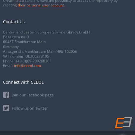
Un-affiliated scholars have the possibility to access the repository by
creating
their personal user account
.
Contact Us
Central and Eastern European Online Library GmbH
Basaltstrasse 9
60487 Frankfurt am Main
Germany
Amtsgericht Frankfurt am Main HRB 102056
VAT number: DE300273105
Phone:
+49 (0)69-20026820
Email:
info@ceeol.com
Connect with CEEOL
Join our Facebook page
Follow us on Twitter