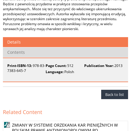
Będzie z pewnością przydatna w praktyce stosowania przepisów
antykartelowych.. Może się też przyczynić do właściwego ukierunkowania
przedsięwzięć ustawodawczych. Autorka wykazała się imponującą erudycją,
wykorzystując w szerokim zakresie zagraniczną literaturę przedmiotu.
Poruszone problemy omawia w sposób wnikliwy i krytyczny, w wielu
sprawach jej analizy mają charakter pionierski.
Details
Contents
Print-ISBN-13:
978-83-
Page Count:
512
Publication Year:
2013
7383-645-7
Language:
Polish
Back to list
Related Content
ZMIANY W SYSTEMIE ORZEKANIA KAR PIENIĘŻNYCH W
POLSKIM PRAWIE ANTYMONOPOLOWYM PO