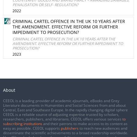
COUNTERFEIT GOODS AND BRAND PIRACY – AWARDING DAMAGES,
PENALISATION OR SELF- REGULATION?
2022
CRIMINAL CARTEL OFFENCE IN THE UK 10 YEARS AFTER
THE AMENDMENT. EFFECTIVE REFORM OR FURTHER
IMPEDIMENT TO PROSECUTION?
CRIMINAL CARTEL OFFENCE IN THE UK 10 YEARS AFTER THE
AMENDMENT. EFFECTIVE REFORM OR FURTHER IMPEDIMENT TO
PROSECUTION?
2023
About
CEEOL is a leading provider of academic eJournals, eBooks and Grey
Literature documents in Humanities and Social Sciences from and about
Central, East and Southeast Europe. In the rapidly changing digital sphere
CEEOL is a reliable source of adjusting expertise trusted by scholars,
researchers, publishers, and librarians. CEEOL offers various services
to
subscribing institutions
and their patrons to make access to its content as
easy as possible. CEEOL supports
publishers
to reach new audiences and
disseminate the scientific achievements to a broad readership worldwide.