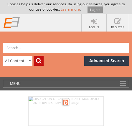
Cookies help us deliver our services. By using our services, you agree to
our use of cookies.
Learn more
.
I agree
LOG IN
REGISTER
Advanced Search
MENU