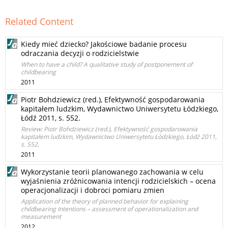
Related Content
Kiedy mieć dziecko? Jakościowe badanie procesu
odraczania decyzji o rodzicielstwie
When to have a child? A qualitative study of postponement of
childbearing
2011
Piotr Bohdziewicz (red.), Efektywność gospodarowania
kapitałem ludzkim, Wydawnictwo Uniwersytetu Łódzkiego,
Łódź 2011, s. 552.
Review: Piotr Bohdziewicz (red.), Efektywność gospodarowania
kapitałem ludzkim, Wydawnictwo Uniwersytetu Łódzkiego, Łódź 2011,
s. 552.
2011
Wykorzystanie teorii planowanego zachowania w celu
wyjaśnienia zróżnicowania intencji rodzicielskich – ocena
operacjonalizacji i dobroci pomiaru zmien
Application of the theory of planned behavior for explaining
childbearing Intentions – assessment of operationalization and
measurement
2012