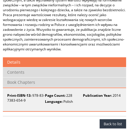
społecznym, a także wyznawany system wartości wpływają na formowanie
związków – w tym związków nieformalnych – i ich rozpad, na decyzje o
urodzeniu pierwszego i kolejnego dziecka, a także na zjawisko bezdzietności.
Praca prezentuje wartościowe rezultaty, które należy ocenić jako
wzbogacające wiedzę w zakresie kształtowania się nowych wzorców
formowania i rozwoju rodziny w Polsce z uwzględnieniem ich wpływu na
zadowolenie z życia. Wszystko to gwarantuje, że publikacja znajdzie liczne
grono nabywców wśród demografów, ekonomistów, socjologów, polityków
społecznych, zainteresowanych procesami demograficznymi, ich społeczno-
ekonomicznymi uwarunkowaniami i konsekwencjami oraz możliwościami
aplikacyjnymi otrzymanych wyników.
Details
Contents
Book Chapters
Print-ISBN-13:
978-83-
Page Count:
228
Publication Year:
2014
7383-654-9
Language:
Polish
Back to list