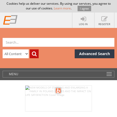
Cookies help us deliver our services. By using our services, you agree to
our use of cookies.
Learn more
.
I agree
LOG IN
REGISTER
Advanced Search
MENU