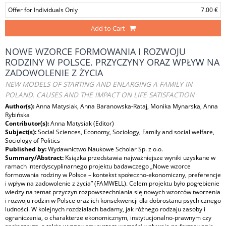
Offer for Individuals Only
7.00 €
Add to Cart
NOWE WZORCE FORMOWANIA I ROZWOJU
RODZINY W POLSCE. PRZYCZYNY ORAZ WPŁYW NA
ZADOWOLENIE Z ŻYCIA
NEW MODELS OF STARTING AND ENLARGING A FAMILY IN
POLAND. CAUSES AND THE IMPACT ON LIFE SATISFACTION
Author(s):
Anna Matysiak, Anna Baranowska-Rataj, Monika Mynarska, Anna
Rybińska
Contributor(s):
Anna Matysiak (Editor)
Subject(s):
Social Sciences, Economy, Sociology, Family and social welfare,
Sociology of Politics
Published by:
Wydawnictwo Naukowe Scholar Sp. z o.o.
Summary/Abstract:
Książka przedstawia najważniejsze wyniki uzyskane w
ramach interdyscyplinarnego projektu badawczego „Nowe wzorce
formowania rodziny w Polsce – kontekst społeczno-ekonomiczny, preferencje
i wpływ na zadowolenie z życia” (FAMWELL). Celem projektu było pogłębienie
wiedzy na temat przyczyn rozpowszechniania się nowych wzorców tworzenia
i rozwoju rodzin w Polsce oraz ich konsekwencji dla dobrostanu psychicznego
ludności. W kolejnych rozdziałach badamy, jak różnego rodzaju zasoby i
ograniczenia, o charakterze ekonomicznym, instytucjonalno-prawnym czy