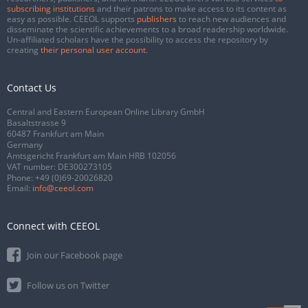
subscribing institutions
and their patrons to make access to its content as
easy as possible. CEEOL supports
publishers
to reach new audiences and
disseminate the scientific achievements to a broad readership worldwide.
Un-affiliated scholars have the possibility to access the repository by
creating
their personal user account
.
Contact Us
Central and Eastern European Online Library GmbH
Basaltstrasse 9
60487 Frankfurt am Main
Germany
Amtsgericht Frankfurt am Main HRB 102056
VAT number: DE300273105
Phone:
+49 (0)69-20026820
Email:
info@ceeol.com
Connect with CEEOL
Join our Facebook page
Follow us on Twitter