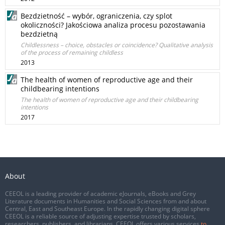
Bezdzietność – wybór, ograniczenia, czy splot
okoliczności? Jakościowa analiza procesu pozostawania
bezdzietną
Childlessness – choice, obstacles or coincidence? Qualitative analysis
of the process of remaining childless
2013
The health of women of reproductive age and their
childbearing intentions
The health of women of reproductive age and their childbearing
intentions
2017
About
CEEOL is a leading provider of academic eJournals, eBooks and Grey
Literature documents in Humanities and Social Sciences from and about
Central, East and Southeast Europe. In the rapidly changing digital sphere
CEEOL is a reliable source of adjusting expertise trusted by scholars,
researchers, publishers, and librarians. CEEOL offers various services
to