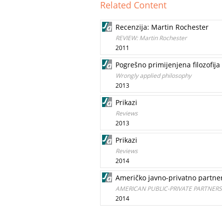
Related Content
Recenzija: Martin Rochester
REVIEW: Martin Rochester
2011
Pogrešno primijenjena filozofija
Wrongly applied philosophy
2013
Prikazi
Reviews
2013
Prikazi
Reviews
2014
Američko javno-privatno partner
AMERICAN PUBLIC-PRIVATE PARTNER
2014