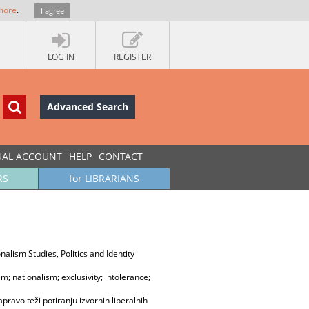
more
.
I agree
LOG IN
REGISTER
Advanced Search
UAL ACCOUNT
HELP
CONTACT
RS
for LIBRARIANS
ionalism Studies, Politics and Identity
sm; nationalism; exclusivity; intolerance;
avo teži potiranju izvornih liberalnih