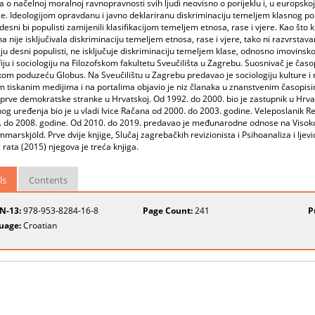
a o načelnoj moralnoj ravnopravnosti svih ljudi neovisno o porijeklu i, u europsko
je. Ideologijom opravdanu i javno deklariranu diskriminaciju temeljem klasnog por
 desni bi populisti zamijenili klasifikacijom temeljem etnosa, rase i vjere. Kao što
 nije isključivala diskriminaciju temeljem etnosa, rase i vjere, tako ni razvrstava
u desni populisti, ne isključuje diskriminaciju temeljem klase, odnosno imovins
ofiju i sociologiju na Filozofskom fakultetu Sveučilišta u Zagrebu. Suosnivač je ča
om poduzeću Globus. Na Sveučilištu u Zagrebu predavao je sociologiju kulture i 
m tiskanim medijima i na portalima objavio je niz članaka u znanstvenim časopis
prve demokratske stranke u Hrvatskoj. Od 1992. do 2000. bio je zastupnik u Hrvat
og uređenja bio je u vladi Ivice Račana od 2000. do 2003. godine. Veleposlanik Re
. do 2008. godine. Od 2010. do 2019. predavao je međunarodne odnose na Visoko
arskjöld. Prve dvije knjige, Slučaj zagrebačkih revizionista i Psihoanaliza i ljevic
rata (2015) njegova je treća knjiga.
ls
Contents
BN-13:
978-953-8284-16-8
Page Count:
241
P
uage:
Croatian