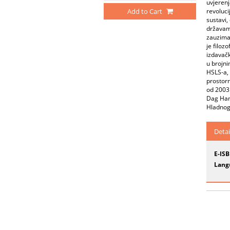
uvjerenj
Add to Cart
revoluci
sustavi,
državama
zauzimaj
je filoz
izdavačk
u brojni
HSLS-a, 
prostorn
od 2003
Dag Hamm
Hladnog 
Detai
E-IS
Lang