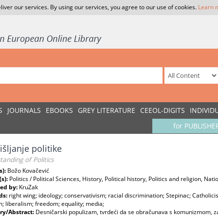
liver our services. By using our services, you agree to our use of cookies.
Learn 
S
JOURNALS
EBOOKS
GREY LITERATURE
CEEOL-DIGITS
INDIVID
for PUBLISHE
šljanje politike
anding of Politics
s):
Božo Kovačević
(s):
Politics / Political Sciences, History, Political history, Politics and religion, Nat
ed by:
KruZak
ds:
right wing; ideology; conservativism; racial discrimination; Stepinac; Catholici
; liberalism; freedom; equality; media;
y/Abstract:
Desničarski populizam, tvrdeći da se obračunava s komunizmom, zapr