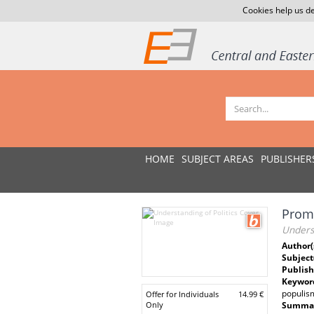
Cookies help us de
HOME
SUBJECT AREAS
PUBLISHER
Promi
Underst
Author(
Subject
Publish
Keywor
populism
Offer for Individuals
14.99 €
Only
Summar