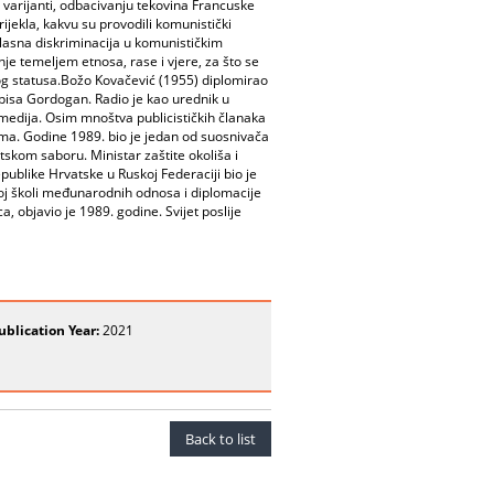
j varijanti, odbacivanju tekovina Francuske
ijekla, kakvu su provodili komunistički
 klasna diskriminacija u komunističkim
nje temeljem etnosa, rase i vjere, za što se
kog statusa.Božo Kovačević (1955) diplomirao
sopisa Gordogan. Radio je kao urednik u
medija. Osim mnoštva publicističkih članaka
ima. Godine 1989. bio je jedan od suosnivača
skom saboru. Ministar zaštite okoliša i
publike Hrvatske u Ruskoj Federaciji bio je
j školi međunarodnih odnosa i diplomacije
a, objavio je 1989. godine. Svijet poslije
ublication Year:
2021
Back to list