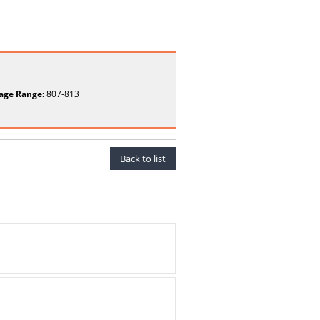
age Range:
807-813
Back to list