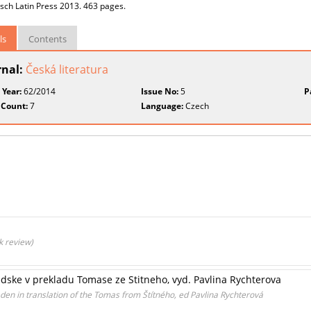
sch Latin Press 2013. 463 pages.
ls
Contents
rnal:
Česká literatura
 Year:
62/2014
Issue No:
5
P
 Count:
7
Language:
Czech
k review)
edske v prekladu Tomase ze Stitneho, vyd. Pavlina Rychterova
den in translation of the Tomas from Štítného, ​​ed Pavlina Rychterová