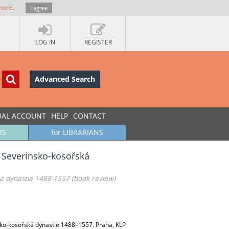
more
.
I agree
LOG IN
REGISTER
Advanced Search
UAL ACCOUNT
HELP
CONTACT
RS
for LIBRARIANS
. Severinsko-kosořská
ská dynastie 1488-1557 (book review)
nsko-kosořská dynastie 1488–1557. Praha, KLP