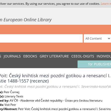
liver our services. By using our services, you agree to our use of cookies.
Learn 
S
JOURNALS
EBOOKS
GREY LITERATURE
CEEOL-DIGITS
INDIVID
for PUBLISHE
Voit: Český knihtisk mezi pozdní gotikou a renesancí I
tie 1488-1557 (recenze)
it: Český knihtisk mezi pozdní gotikou a renesancí I. Severinsko-kosoř
s):
Petr Čornej
(s):
Literary Texts
ed by:
AV ČR - Akademie věd České republiky - Ústav pro českou literaturu
ds:
Voit Petr
y/Abstract:
Petr Voit: Český knihtisk mezi pozdní gotikou a renesancí I. Severi