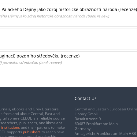
. Palackého Dějiny jako zdroj historické obraznosti národa (recenze)
kého Dějiny jako zdroj historické obraznosti národa (book review)
maginaci) pozdního středověku (recenze)
ci) pozdního středověku (book review)
Contact Us
urnals, eBooks and Grey Literature
Central and Eastern European Onlin
s from and about Central, East and
Library GmbH
gital sphere CEEOL is a reliable source
Basaltstrasse 9
esearchers, publishers, and librarians.
60487 Frankfurt am Main
 institutions
and their patrons to make
Germany
CEEOL supports
publishers
to reach new
Amtsgericht Frankfurt am Main HRB
chievements to a broad readership