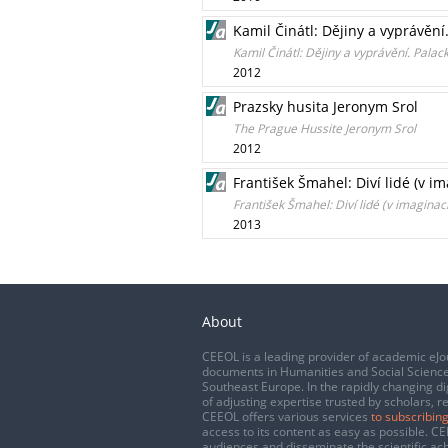
Kamil Činátl: Dějiny a vyprávění
Kamil Činátl: Dějiny a vyprávění. Palac
2012
Prazsky husita Jeronym Srol
The Prague Hussite Jeronym Srol
2012
František Šmahel: Diví lidé (v i
František Šmahel: Diví lidé (v imagina
2013
About
CEEOL is a leading provider of academic eJo
documents in Humanities and Social Science
Southeast Europe. In the rapidly changing di
of adjusting expertise trusted by scholars, r
CEEOL offers various services
to subscribing
access to its content as easy as possible. 
audiences and disseminate the scientific a