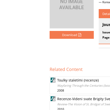
— Konia
Detai
Jou
Issue
Download
Page
Related Content
Toulky staletími (recenze)
Wayfaring Through the Centuries (boo
2008
Recenze-Videni svate Brigity Sv
Review-The Vision of St. Bridget of Swe
2010