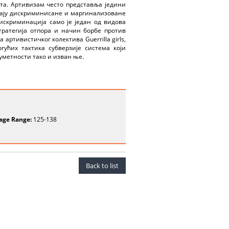
та. Артивизам често представља једини
њају дискриминисане и маргинализоване
дискриминација само је један од видова
тратегијa отпора и начин борбе против
артивистичког колектива Guerrilla girls,
огућих тактика субверзије система који
уметности тако и изван ње.
age Range:
125-138
Back to list