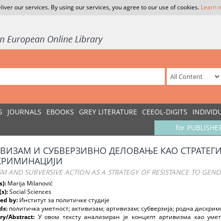
liver our services. By using our services, you agree to our use of cookies.
Learn 
S
JOURNALS
EBOOKS
GREY LITERATURE
CEEOL-DIGITS
INDIVID
for PUBLISHE
ВИЗАМ И СУБВЕРЗИВНО ДЕЛОВАЊЕ КАО СТРАТЕГИ
КРИМИНАЦИЈИ
SM AND SUBVERSIVE ACTION AS A STRATEGY OF RESISTANCE TO GEND
s):
Marija Milanović
(s):
Social Sciences
ed by:
Институт за политичке студије
ds:
политичка уметност; активизам; артивизам; субверзија; родна дискри
y/Abstract:
У овом тексту анализиран је концепт артивизма као умет