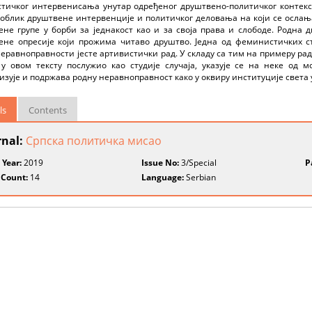
стичког интервенисања унутар одређеног друштвено-политичког контекс
 облик друштвене интервенције и политичког деловања на који се осла
не групе у борби за једнакост као и за своја права и слободе. Родна 
ене опресије који прожима читаво друштво. Једна од феминистичких с
еравноправности јесте артивистички рад. У складу са тим на примеру рада 
 у овом тексту послужио као студије случаја, указује се на неке од м
зује и подржава родну неравноправност како у оквиру институције света 
ls
Contents
rnal:
Српска политичка мисао
 Year:
2019
Issue No:
3/Special
P
 Count:
14
Language:
Serbian