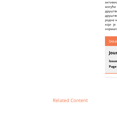
активи
могући
друштве
друштв
родне н
који је
нормали
Detai
Jou
Issue
Page
Related Content