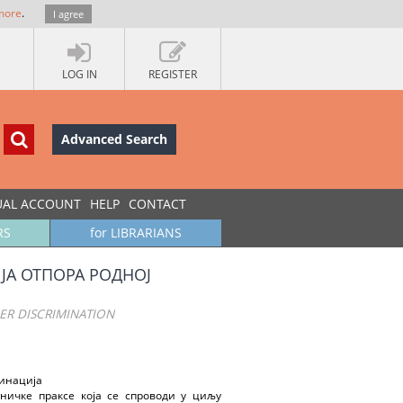
more
.
I agree
LOG IN
REGISTER
Advanced Search
UAL ACCOUNT
HELP
CONTACT
RS
for LIBRARIANS
ЈА ОТПОРА РОДНОЈ
ER DISCRIMINATION
минација
ничке праксе која се спроводи у циљу