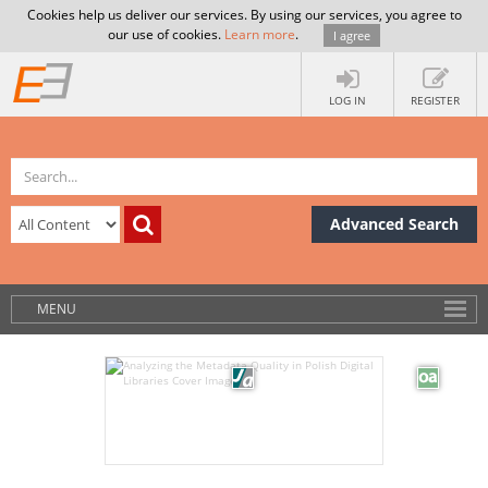
Cookies help us deliver our services. By using our services, you agree to
our use of cookies.
Learn more
.
I agree
LOG IN
REGISTER
Advanced Search
MENU