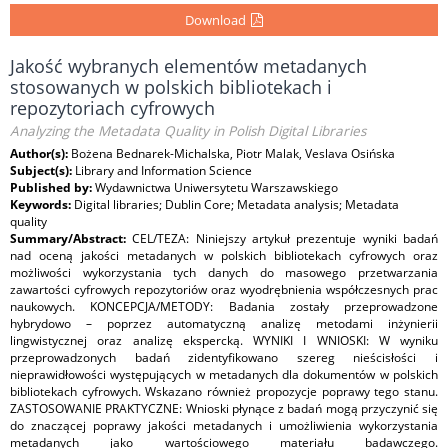
Download
Jakość wybranych elementów metadanych
stosowanych w polskich bibliotekach i
repozytoriach cyfrowych
Analyzing the Metadata Quality in Polish Digital Libraries
Author(s):
Bożena Bednarek-Michalska, Piotr Malak, Veslava Osińska
Subject(s):
Library and Information Science
Published by:
Wydawnictwa Uniwersytetu Warszawskiego
Keywords:
Digital libraries; Dublin Core; Metadata analysis; Metadata
quality
Summary/Abstract:
CEL/TEZA: Niniejszy artykuł prezentuje wyniki badań
nad oceną jakości metadanych w polskich bibliotekach cyfrowych oraz
możliwości wykorzystania tych danych do masowego przetwarzania
zawartości cyfrowych repozytoriów oraz wyodrębnienia współczesnych prac
naukowych. KONCEPCJA/METODY: Badania zostały przeprowadzone
hybrydowo – poprzez automatyczną analizę metodami inżynierii
lingwistycznej oraz analizę ekspercką. WYNIKI I WNIOSKI: W wyniku
przeprowadzonych badań zidentyfikowano szereg nieścisłości i
nieprawidłowości występujących w metadanych dla dokumentów w polskich
bibliotekach cyfrowych. Wskazano również propozycje poprawy tego stanu.
ZASTOSOWANIE PRAKTYCZNE: Wnioski płynące z badań mogą przyczynić się
do znaczącej poprawy jakości metadanych i umożliwienia wykorzystania
metadanych jako wartościowego materiału badawczego.