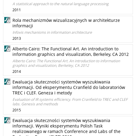
A statistical approach to the natural language processing
2011
Rola mechanizmów wizualizacyjnych w architekturze
informacji
Infovis mechanisms in information architecture
2013
Alberto Cairo: The Functional Art. An introduction to
information graphics and visualization, Berkeley, CA 2012
Alberto Cairo: The Functional Art. An introduction to information
graphics and visualization, Berkeley, CA 2012
2014
Ewaluacja skuteczności systemów wyszukiwania
informacji. Od eksperymentu Cranfield do laboratoriów
TREC i CLEF. Geneza i metody
Evaluation of IR systems efficiency. From Cranfield to TREC and CLEF
labs. Genesis and methods
2015
Ewaluacja skuteczności systemów wyszukiwania
informacji. Wyniki eksperymentu Polish Task
realizowanego w ramach Conference and Labs of the