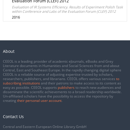
Evaluation Forum (CLEF) 2012
Evaluation of IR Systems Efficiency. Results of Experiment Polish Task
within Conference and Labs of the Evaluation Forum (CLEF) 2012
2016
About
CEEOL is a leading provider of academic eJournals, eBooks and Grey
Literature documents in Humanities and Social Sciences from and about
Central, East and Southeast Europe. In the rapidly changing digital sphere
CEEOL is a reliable source of adjusting expertise trusted by scholars,
researchers, publishers, and librarians. CEEOL offers various services
to
subscribing institutions
and their patrons to make access to its content as
easy as possible. CEEOL supports
publishers
to reach new audiences and
disseminate the scientific achievements to a broad readership worldwide.
Un-affiliated scholars have the possibility to access the repository by
creating
their personal user account
.
Contact Us
Central and Eastern European Online Library GmbH