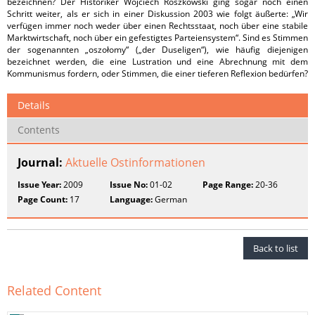
bezeichnen? Der Historiker Wojciech Roszkowski ging sogar noch einen
Schritt weiter, als er sich in einer Diskussion 2003 wie folgt äußerte: „Wir
verfügen immer noch weder über einen Rechtsstaat, noch über eine stabile
Marktwirtschaft, noch über ein gefestigtes Parteiensystem“. Sind es Stimmen
der sogenannten „oszołomy“ („der Duseligen“), wie häufig diejenigen
bezeichnet werden, die eine Lustration und eine Abrechnung mit dem
Kommunismus fordern, oder Stimmen, die einer tieferen Reflexion bedürfen?
Details
Contents
Journal:
Aktuelle Ostinformationen
Issue Year:
2009
Issue No:
01-02
Page Range:
20-36
Page Count:
17
Language:
German
Back to list
Related Content