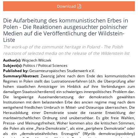
Download
Die Aufarbeitung des kommunistischen Erbes in
Polen - Die Reaktionen ausgesuchter polnischer
Medien auf die Veröffentlichung der Wildstein-
Liste
The work-up of the communist heritage in Poland - The Polish
reactions of selected media on the release of the Wildenstein list
Author(s):
Wojciech Wilczek
Subject(s):
Politics / Political Sciences
Published by:
Gesamteuropäisches Studienwerk e.V.
Summary/Abstract:
Zwanzig Jahre nach dem Ende des kommunistischen
Regimes in Polen stellt das Lustrationsverfahren (d.h. die Überprüfung aller
hohen staatlichen Amtsträger im Hinblick auf ihre Verbindungen zum
damaligen Staatssicherdienst) ein schwieriges innenpolitisches Problem dar.
Die langwierige Auseinandersetzung der demokratisch gewählten
Institutionen mit dem belastenden Erbe des ancien regime mag nach dem
weitgehend friedlichen Umbruch in Mittel- und Osteuropa überraschen. Die
Herausbildung einer Demokratie sowie die rasante Entwicklung der
marktwirtschaftlichen Ordnung sind unübersehbar. Es gibt freie Wahlen,
Presse- und Meinungsfreiheit. Woher kommen also die kritischen Stimmen,
die Polen als eine „Para-Demokratie'', als eine „periphere Demokratie“ oder
als ein „demokratieähnliches Erzeugnis“ (Wyrób demokracjopodobny)