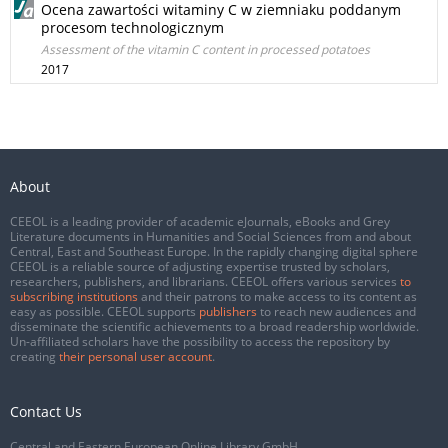
Ocena zawartości witaminy C w ziemniaku poddanym
procesom technologicznym
Assessment of the vitamin C content in processed potatoes
2017
About
CEEOL is a leading provider of academic eJournals, eBooks and Grey
Literature documents in Humanities and Social Sciences from and about
Central, East and Southeast Europe. In the rapidly changing digital sphere
CEEOL is a reliable source of adjusting expertise trusted by scholars,
researchers, publishers, and librarians. CEEOL offers various services
to
subscribing institutions
and their patrons to make access to its content as
easy as possible. CEEOL supports
publishers
to reach new audiences and
disseminate the scientific achievements to a broad readership worldwide.
Un-affiliated scholars have the possibility to access the repository by
creating
their personal user account
.
Contact Us
Central and Eastern European Online Library GmbH