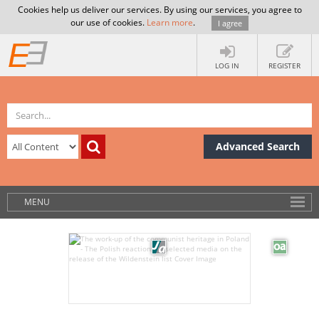
Cookies help us deliver our services. By using our services, you agree to
our use of cookies.
Learn more
.
I agree
LOG IN
REGISTER
Advanced Search
MENU