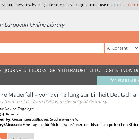
liver our services. By using our services, you agree to our use of cookies.
Learn 
S
JOURNALS
EBOOKS
GREY LITERATURE
CEEOL-DIGITS
INDIVID
for PUBLISHE
hre Mauerfall – von der Teilung zur Einheit Deutschla
s from the fall - from division to the unity of Germany
s):
Navina Engelage
(s):
Review
ed by:
Gesamteuropäisches Studienwerk e.V.
y/Abstract:
Eine Tagung für Multiplikator/innen der historisch-politischen Bildu