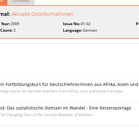
ls
Contents
rnal:
Aktuelle Ostinformationen
 Year:
2009
Issue No:
01-02
P
 Count:
3
Language:
German
Ein Fortbildungskurs für Deutschlehrer/innen aus Afrika, Asien un
raining course for German teachers from Africa, Asia and Eastern Europe
d: Das sozialistische Vietnam im Wandel - Eine Reisereportage
he Changing Face of the Socialist Republic of Vietnam