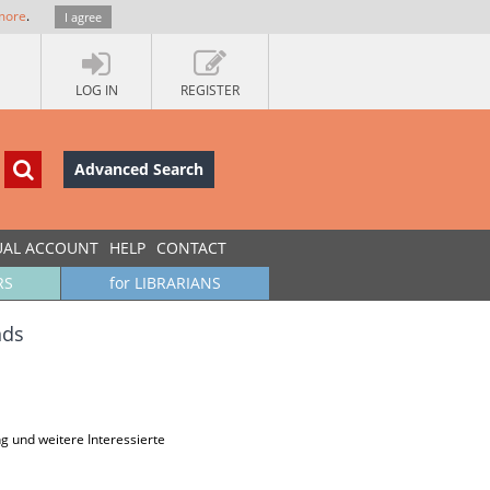
more
.
I agree
LOG IN
REGISTER
Advanced Search
UAL ACCOUNT
HELP
CONTACT
RS
for LIBRARIANS
nds
ng und weitere Interessierte