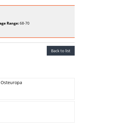
age Range:
68-70
Back to list
d Osteuropa