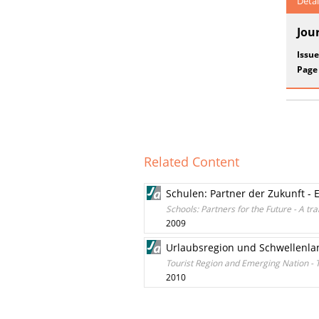
Detai
Jou
Issue
Page
Related Content
Schulen: Partner der Zukunft - 
Schools: Partners for the Future - A t
2009
Urlaubsregion und Schwellenlan
Tourist Region and Emerging Nation - T
2010