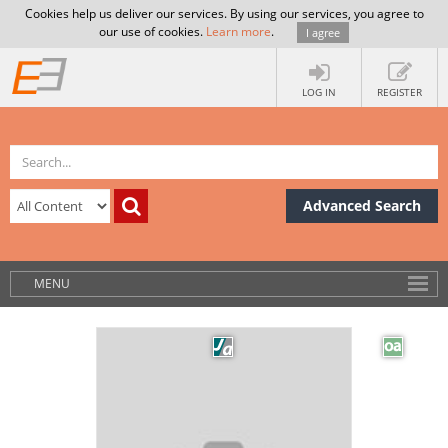
Cookies help us deliver our services. By using our services, you agree to
our use of cookies.
Learn more
.
I agree
LOG IN
REGISTER
Advanced Search
MENU