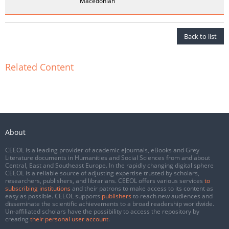
Macedonian
Back to list
Related Content
About
CEEOL is a leading provider of academic eJournals, eBooks and Grey
Literature documents in Humanities and Social Sciences from and about
Central, East and Southeast Europe. In the rapidly changing digital sphere
CEEOL is a reliable source of adjusting expertise trusted by scholars,
researchers, publishers, and librarians. CEEOL offers various services
to
subscribing institutions
and their patrons to make access to its content as
easy as possible. CEEOL supports
publishers
to reach new audiences and
disseminate the scientific achievements to a broad readership worldwide.
Un-affiliated scholars have the possibility to access the repository by
creating
their personal user account
.