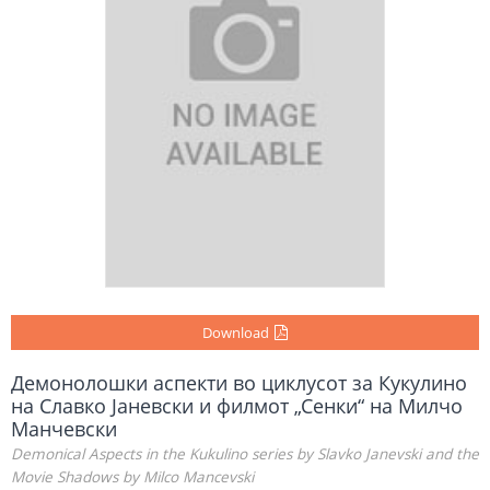
Download
Демонолошки аспекти во циклусот за Кукулино
на Славко Јаневски и филмот „Сенки“ на Милчо
Манчевски
Demonical Aspects in the Kukulino series by Slavko Janevski and the
Movie Shadows by Milco Mancevski