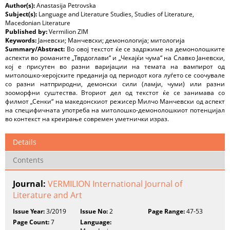
Author(s):
Anastasija Petrovska
Subject(s):
Language and Literature Studies, Studies of Literature,
Macedonian Literature
Published by:
Vermilion ZIM
Keywords:
Јаневски; Манчевски; демонологија; митологија
Summary/Abstract:
Во овој текстот ќе се задржиме на демонолошките
аспекти во романите „Тврдоглави“ и „Чекајќи чума“ на Славко Јаневски,
кој е присутен во разни варијации на темата на вампирот од
митолошко-херојските преданија од периодот кога луѓето се соочувале
со разни натприродни, демонски сили (ламји, чуми) или разни
зооморфни суштества. Вториот дел од текстот ќе се занимава со
филмот „Сенки“ на македонскиот режисер Милчо Манчевски од аспект
на специфичната употреба на митолошко-демонолошкиот потенцијал
во контекст на креирање современ уметнички израз.
Details
Contents
Journal:
VERMILION International Journal of
Literature and Art
Issue Year:
3/2019
Issue No:
2
Page Range:
47-53
Page Count:
7
Language: