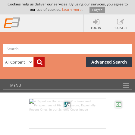
Cookies help us deliver our services. By using our services, you agree to
our use of cookies.
Learn more
.
I agree
LOG IN
REGISTER
Advanced Search
MENU