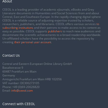
About
CEEOL is a leading provider of academic eJournals, eBooks and Grey
Literature documents in Humanities and Social Sciences from and about
Central, East and Southeast Europe. In the rapidly changing digital sphere
CEEOL is a reliable source of adjusting expertise trusted by scholars,
researchers, publishers, and librarians. CEEOL offers various services
to
subscribing institutions
and their patrons to make access to its content as
easy as possible. CEEOL supports
publishers
to reach new audiences and
disseminate the scientific achievements to a broad readership worldwide.
Un-affiliated scholars have the possibility to access the repository by
creating
their personal user account
.
Contact Us
Central and Eastern European Online Library GmbH
Basaltstrasse 9
60487 Frankfurt am Main
Germany
Amtsgericht Frankfurt am Main HRB 102056
VAT number: DE300273105
Phone:
+49 (0)69-20026820
Email:
info@ceeol.com
Connect with CEEOL