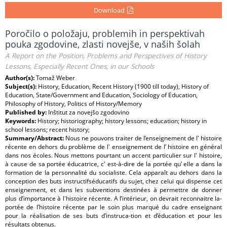
Download
Poročilo o položaju, problemih in perspektivah
pouka zgodovine, zlasti novejše, v naših šolah
A Report on the Position, Problems and Perspectives of History
Lessons, Especially Recent Ones, in our Schools
Author(s):
Tomaž Weber
Subject(s):
History, Education, Recent History (1900 till today), History of
Education, State/Government and Education, Sociology of Education,
Philosophy of History, Politics of History/Memory
Published by:
Inštitut za novejšo zgodovino
Keywords:
History; historiography; history lessons; education; history in
school lessons; recent history;
Summary/Abstract:
Nous ne pouvons traiter de l’enseignement de l' histoire
récente en dehors du problème de l' enseignement de l’ histoire en général
dans nos écoles. Nous mettons pourtant un accent particulier sur l' histoire,
à cause de sa portée éducatrice, c' est-à-dire de la portée qu’ elle a dans la
formation de la personnalité du socialiste. Cela apparaît au dehors dans la
conception des buts instructifséducatifs du sujet, chez celui qui dispense cet
enseignement, et dans les subventions destinées à permettre de donner
plus d’importance à l'histoire récente. A l’intérieur, on devrait reconnaitre la-
portée de l’histoire récente par le soin plus marqué du cadre enseignant
pour la réalisation de ses buts d’instruca-tion et d’éducation et pour les
résultats obtenus.