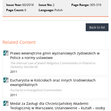
Issue Year:
60/2018
Issue No:
2
Page Range:
305-310
Page Count:
6
Language:
Polish
Back to list
Related Content
Prawo wewnętrzne gmin wyznaniowych żydowskich w
Polsce a normy ustawowe
The Internal Law of Jewish Religious Communities in Poland vs.
Statutory Standards
2011
Eucharystia w Kościołach oraz innych środowiskach
ewangelikalnych
Eucharist in Evangelical Communities
2011
Medal za Zasługi dla Chrześcijańskiej Akademii
Teologicznej w Warszawie, Ustanowienie – kształt – osoby