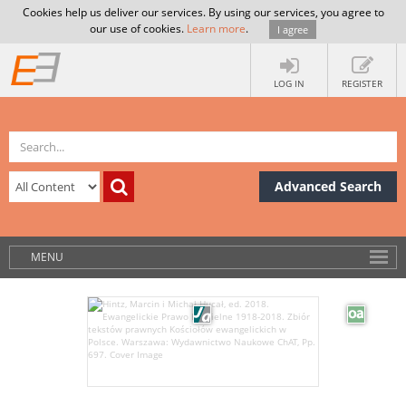
Cookies help us deliver our services. By using our services, you agree to
our use of cookies.
Learn more
.
I agree
LOG IN
REGISTER
Advanced Search
MENU