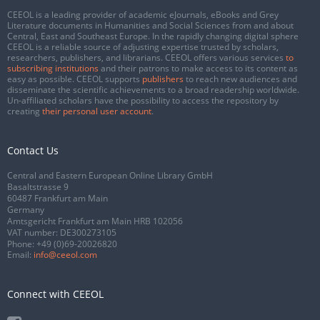
CEEOL is a leading provider of academic eJournals, eBooks and Grey
Literature documents in Humanities and Social Sciences from and about
Central, East and Southeast Europe. In the rapidly changing digital sphere
CEEOL is a reliable source of adjusting expertise trusted by scholars,
researchers, publishers, and librarians. CEEOL offers various services
to
subscribing institutions
and their patrons to make access to its content as
easy as possible. CEEOL supports
publishers
to reach new audiences and
disseminate the scientific achievements to a broad readership worldwide.
Un-affiliated scholars have the possibility to access the repository by
creating
their personal user account
.
Contact Us
Central and Eastern European Online Library GmbH
Basaltstrasse 9
60487 Frankfurt am Main
Germany
Amtsgericht Frankfurt am Main HRB 102056
VAT number: DE300273105
Phone:
+49 (0)69-20026820
Email:
info@ceeol.com
Connect with CEEOL