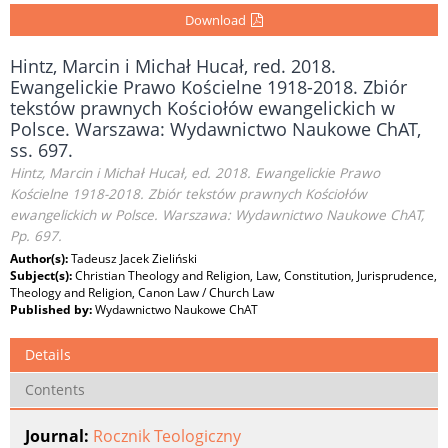
Download
Hintz, Marcin i Michał Hucał, red. 2018.
Ewangelickie Prawo Kościelne 1918-2018. Zbiór
tekstów prawnych Kościołów ewangelickich w
Polsce. Warszawa: Wydawnictwo Naukowe ChAT,
ss. 697.
Hintz, Marcin i Michał Hucał, ed. 2018. Ewangelickie Prawo
Kościelne 1918-2018. Zbiór tekstów prawnych Kościołów
ewangelickich w Polsce. Warszawa: Wydawnictwo Naukowe ChAT,
Pp. 697.
Author(s):
Tadeusz Jacek Zieliński
Subject(s):
Christian Theology and Religion, Law, Constitution, Jurisprudence,
Theology and Religion, Canon Law / Church Law
Published by:
Wydawnictwo Naukowe ChAT
Details
Contents
Journal:
Rocznik Teologiczny