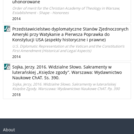
uhonorowane
Order of merit for the Christian Academy of Theology in Warsaw,
Establishment - Shape - Honorees
2014
Przedstawicielstwo dyplomatyczne Stanów Zjednoczonych
Ameryki przy Watykanie a Pierwsza Poprawka do
Konstytucji USA (aspekty historyczne i prawne)
U.S. Diplomatic Representation at the Vatican and the Constitution’s
First Amendment (Historical and Legal Aspects)
2014
Sojka, Jerzy. 2016. Widzialne Słowo. Sakramenty w
luterańskiej „Księdze zgody”. Warszawa: Wydawnictwo
Naukowe ChAT. Ss. 390.
Sojka, Jerzy, 2016. Widzialne Słowo. Sakramenty w luterańskiej
Księdze Zgody. Warszawa: Wydawnictwo Naukowe ChAT. Pp. 390
2018
About