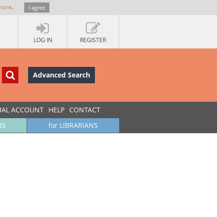
more
.
I agree
LOG IN
REGISTER
Advanced Search
UAL ACCOUNT
HELP
CONTACT
RS
for LIBRARIANS