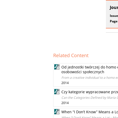
Jou
Issue
Page
Related Content
Od jednostki twórczej do homo 
osobowości społecznych
From a creative individual to a homo e
2014
Czy kategorie wypracowane prze
Can the Categories Defined by Maria Os
2014
When “I Don’t Know” Means a Lo
When “I Don’t Know” Means a Lot – Mo