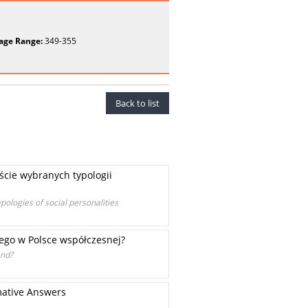
age Range:
349-355
Back to list
cie wybranych typologii
ologies of social personalities
ego w Polsce współczesnej?
and?
mative Answers