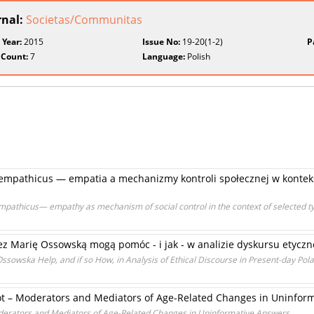
rnal:
Societas/Communitas
 Year:
2015
Issue No:
19-20(1-2)
P
 Count:
7
Language:
Polish
empathicus — empatia a mechanizmy kontroli społecznej w kontekś
mpathicus— empathy as mechanism of social control in the context of selected typ
z Marię Ossowską mogą pomóc - i jak - w analizie dyskursu etyczn
sowska Help, and if so How, in Analysis of Ethical Discourse in Present-day Pol
t – Moderators and Mediators of Age-Related Changes in Uninfor
derators and Mediators of Age-Related Changes in Uninformative Answers