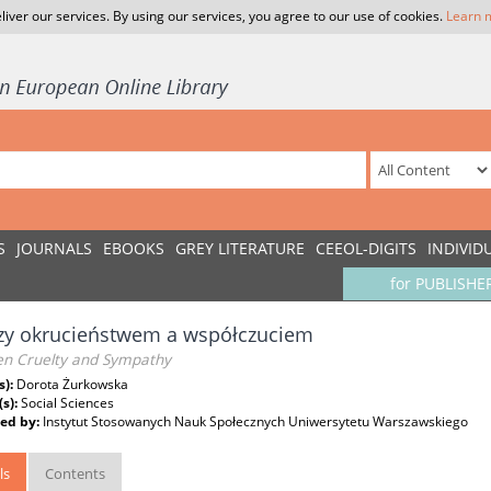
liver our services. By using our services, you agree to our use of cookies.
Learn 
S
JOURNALS
EBOOKS
GREY LITERATURE
CEEOL-DIGITS
INDIVID
for PUBLISHE
zy okrucieństwem a współczuciem
n Cruelty and Sympathy
s):
Dorota Żurkowska
(s):
Social Sciences
ed by:
Instytut Stosowanych Nauk Społecznych Uniwersytetu Warszawskiego
ls
Contents