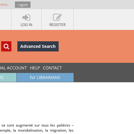
more
.
I agree
LOG IN
REGISTER
Advanced Search
UAL ACCOUNT
HELP
CONTACT
RS
for LIBRARIANS
 se sont augmenté sur tous les palières –
mple, la mondialisation, la migration, les