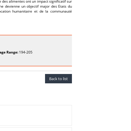
e des alimentes ont un impact significatif sur
ine devienne un objectif major des Etats du
vocation humanitaire et de la communauté
age Range:
194-205
Back to list