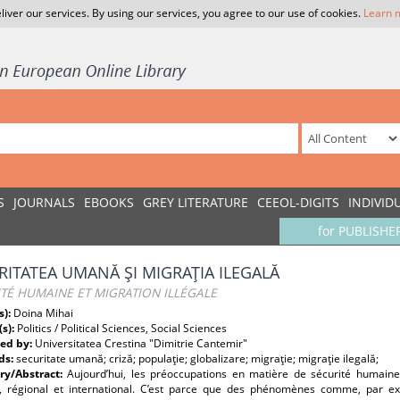
liver our services. By using our services, you agree to our use of cookies.
Learn 
S
JOURNALS
EBOOKS
GREY LITERATURE
CEEOL-DIGITS
INDIVID
for PUBLISHE
RITATEA UMANĂ ŞI MIGRAŢIA ILEGALĂ
TÉ HUMAINE ET MIGRATION ILLÉGALE
s):
Doina Mihai
(s):
Politics / Political Sciences, Social Sciences
ed by:
Universitatea Crestina "Dimitrie Cantemir"
ds:
securitate umană; criză; populaţie; globalizare; migraţie; migraţie ilegală;
y/Abstract:
Aujourd’hui, les préoccupations en matière de sécurité humaine
l, régional et international. C’est parce que des phénomènes comme, par exe