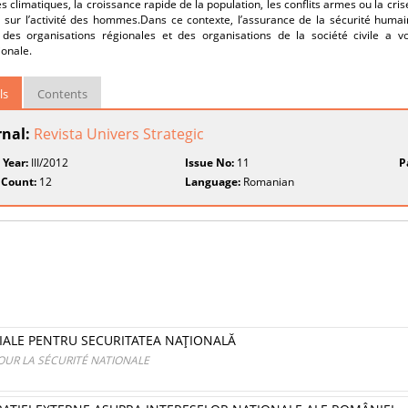
 climatiques, la croissance rapide de la population, les conflits armes ou la cris
et sur l’activité des hommes.Dans ce contexte, l’assurance de la sécurité huma
des organisations régionales et des organisations de la société civile a 
ionale.
ls
Contents
rnal:
Revista Univers Strategic
 Year:
III/2012
Issue No:
11
P
 Count:
12
Language:
Romanian
IALE PENTRU SECURITATEA NAŢIONALĂ
OUR LA SÉCURITÉ NATIONALE