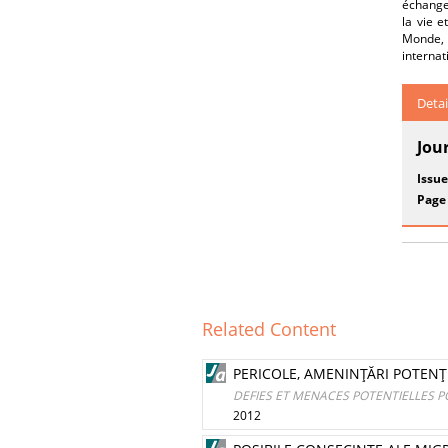
échanges
la vie 
Monde, 
internat
Detai
Jou
Issue
Page
Related Content
PERICOLE, AMENINŢĂRI POTENŢ
DEFIES ET MENACES POTENTIELLES P
2012