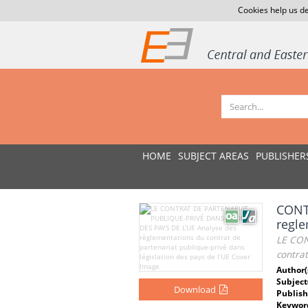
Cookies help us de
HOME
SUBJECT AREAS
PUBLISHER
CONT
regle
LE CON
contrat
Author(
Subject
Download
Publish
Keywor