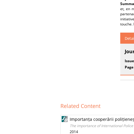
Summar
et, en 
partenar
initiati
touche. 
Detai
Jou
Issue
Page
Related Content
Importanța cooperării polițieneș
The importance of International Polic
2014