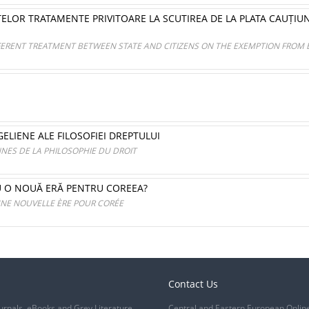
ELOR TRATAMENTE PRIVITOARE LA SCUTIREA DE LA PLATA CAUȚIUNII
FERENT TREATMENT BETWEEN STATE AND CITIZENS ON THE EXEMPTION FROM 
GELIENE ALE FILOSOFIEI DREPTULUI
NNES DE LA PHILOSOPHIE DU DROIT
U O NOUĂ ERĂ PENTRU COREEA?
UNE NOUVELLE ÈRE POUR CORÉE
Contact Us
urnals, eBooks and Grey Literature
Central and Eastern European Onlin