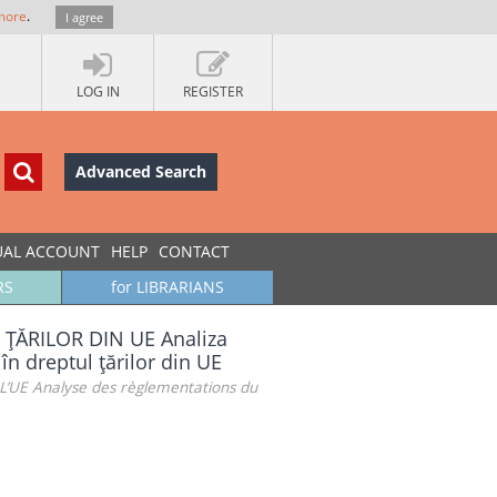
more
.
I agree
LOG IN
REGISTER
Advanced Search
UAL ACCOUNT
HELP
CONTACT
RS
for LIBRARIANS
ŢĂRILOR DIN UE Analiza
în dreptul ţărilor din UE
UE Analyse des règlementations du