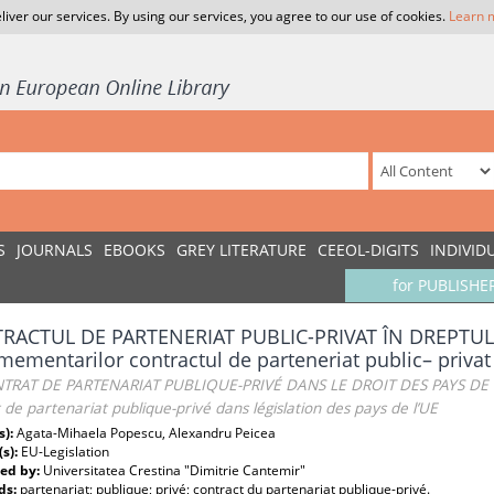
liver our services. By using our services, you agree to our use of cookies.
Learn 
S
JOURNALS
EBOOKS
GREY LITERATURE
CEEOL-DIGITS
INDIVID
for PUBLISHE
RACTUL DE PARTENERIAT PUBLIC-PRIVAT ÎN DREPTUL 
mementarilor contractul de parteneriat public– privat 
TRAT DE PARTENARIAT PUBLIQUE-PRIVÉ DANS LE DROIT DES PAYS DE L’
 de partenariat publique-privé dans législation des pays de l’UE
s):
Agata-Mihaela Popescu, Alexandru Peicea
(s):
EU-Legislation
ed by:
Universitatea Crestina "Dimitrie Cantemir"
ds:
partenariat; publique; privé; contract du partenariat publique-privé.