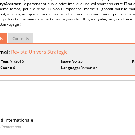
y/Abstract:
Le partenariat public-prive implique une collaboration entre l’Etat 
même temps, pour le privé. L’Union Européenne, même si ignorait pour le mome
iat, a configuré, quand-même, par son Livre verte du partenariat publique-prive
ve qui fonctionne bien dans certaines payses de l’UE. Ça signifie, on y croit, un
Bon voyage !
ls
Contents
rnal:
Revista Univers Strategic
 Year:
VII/2016
Issue No:
25
P
 Count:
6
Language:
Romanian
ti internaționale
e Cooperation