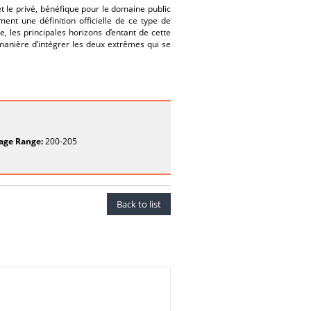
et le privé, bénéfique pour le domaine public
nt une définition officielle de ce type de
, les principales horizons d’entant de cette
e manière d’intégrer les deux extrêmes qui se
age Range:
200-205
Back to list