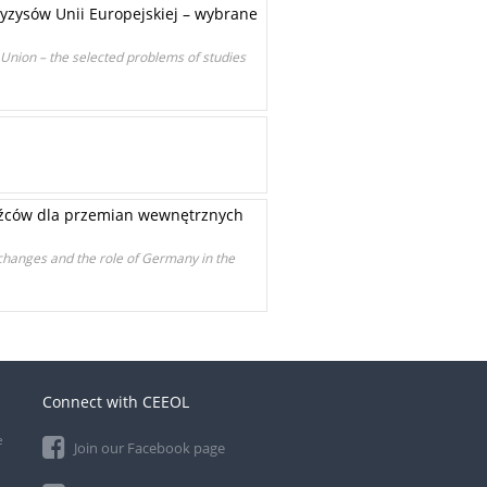
yzysów Unii Europejskiej – wybrane
 Union – the selected problems of studies
dźców dla przemian wewnętrznych
 changes and the role of Germany in the
Connect with CEEOL
e
Join our Facebook page