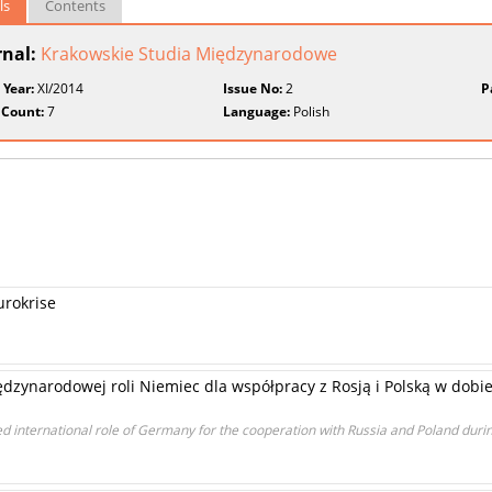
ls
Contents
rnal:
Krakowskie Studia Międzynarodowe
 Year:
XI/2014
Issue No:
2
P
 Count:
7
Language:
Polish
urokrise
zynarodowej roli Niemiec dla współpracy z Rosją i Polską w dobie g
 international role of Germany for the cooperation with Russia and Poland during