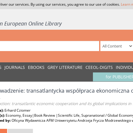
liver our services. By using our services, you agree to our use of cookies.
Learn 
S
JOURNALS
EBOOKS
GREY LITERATURE
CEEOL-DIGITS
INDIVID
for PUBLISHE
adzenie: transatlantycka współpraca ekonomiczna or
.
ction: transatlantic economic cooperation and its global implications in
s):
Erhard Cziomer
(s):
Economy, Essay|Book Review |Scientific Life, Supranational / Global Economy,
ed by:
Oficyna Wydawnicza AFM Uniwersytetu Andrzeja Frycza Modrzewskiego 