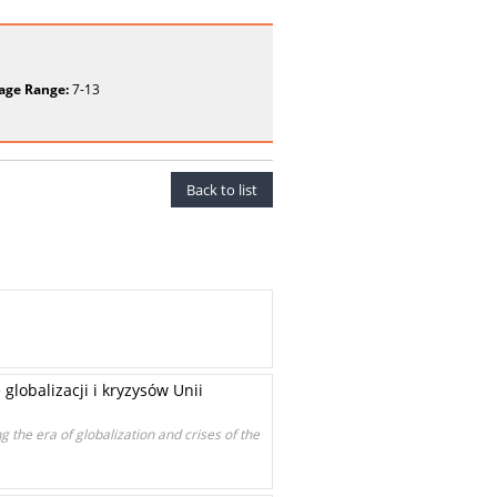
age Range:
7-13
Back to list
lobalizacji i kryzysów Unii
 the era of globalization and crises of the