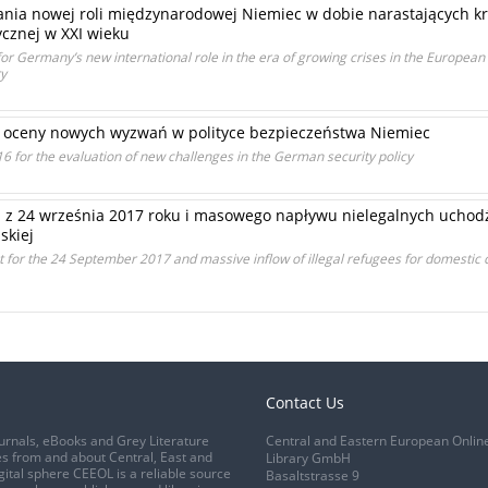
ania nowej roli międzynarodowej Niemiec w dobie narastających kr
ycznej w XXI wieku
or Germany’s new international role in the era of growing crises in the European
ry
la oceny nowych wyzwań w polityce bezpieczeństwa Niemiec
 for the evaluation of new challenges in the German security policy
h z 24 września 2017 roku i masowego napływu nielegalnych ucho
skiej
set for the 24 September 2017 and massive inflow of illegal refugees for domestic
Contact Us
urnals, eBooks and Grey Literature
Central and Eastern European Onlin
s from and about Central, East and
Library GmbH
gital sphere CEEOL is a reliable source
Basaltstrasse 9