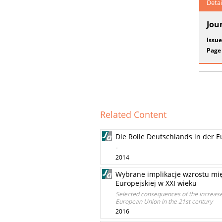
Detai
Jou
Issue
Page
Related Content
Die Rolle Deutschlands in der E
-
2014
Wybrane implikacje wzrostu międ
Europejskiej w XXI wieku
Selected consequences of the increased
European Union in the 21st century
2016