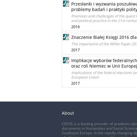
Przesłanki i wyzwania poszukiw
problemy badań i praktyki polit
Premises and challenges of the quest f
and political practice in the 21st centu
2016
Znaczenie Białej Księgi 2016 d
The importance of the White Paper 2016
2017
Implikacje wyborów federalnyc
oraz roli Niemiec w Unii Europej
Implications of the federal elections 
European Union
2017
About
CEEOL is a leading provider of academic eJo
documents in Humanities and Social Science
Southeast Europe. In the rapidly changing di