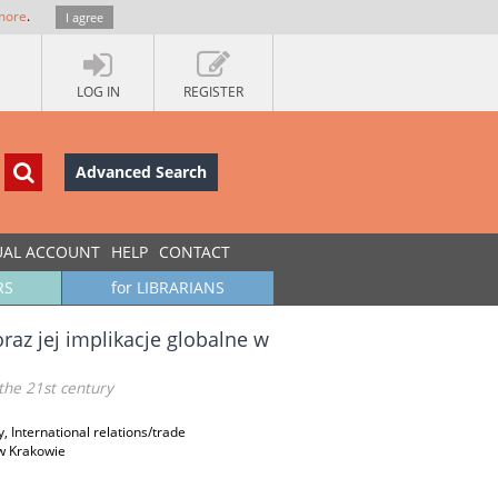
more
.
I agree
LOG IN
REGISTER
Advanced Search
UAL ACCOUNT
HELP
CONTACT
RS
for LIBRARIANS
az jej implikacje globalne w
 the 21st century
 International relations/trade
w Krakowie