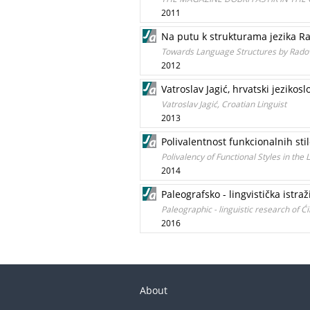
2011
Na putu k strukturama jezika Ra
Towards Language Structures by Radov
2012
Vatroslav Jagić, hrvatski jezikosl
Vatroslav Jagić, Croatian Linguist
2013
Polivalentnost funkcionalnih sti
Polivalency of Functional Styles in the
2014
Paleografsko - lingvistička istr
Paleographic - linguistic research of 
2016
About