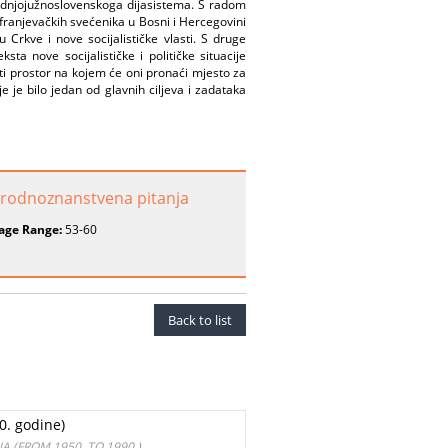
ednjojužnoslovenskoga dijasistema. S radom
ranjevačkih svećenika u Bosni i Hercegovini
Crkve i nove socijalističke vlasti. S druge
sta nove socijalističke i političke situacije
i prostor na kojem će oni pronaći mjesto za
e je bilo jedan od glavnih ciljeva i zadataka
rirodnoznanstvena pitanja
age Range:
53-60
Back to list
0. godine)
 (FROM 1950. TO 1990.)