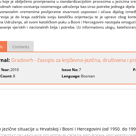
 koje je obilježeno promjenama u standardizacijskim procesima u jezicima sr
odmah nakon osnivanja istoimenoga udruženja kao izraz potrebe jednoga dijela f
vonastalim vremenima poslijeratne stvarnosti uspostavi i očuva dijalog između 
revija je do kraja zadržala svoju katoličku orijentaciju te je upravo zbog kontek
a Udruženja, ali svom katoličkom puku u Bosni i Hercegovini nastojala omogućit
avanje vjerskih i nacionalnih želja i potreba. Uz informativnu ulogu, katehiziranj
ls
Contents
rnal:
Gradovrh - časopis za književno-jezična, društvena i p
 Year:
2010
Issue No:
7
P
 Count:
8
Language:
Bosnian
 jezične situacije u Hrvatskoj i Bosni i Hercegovini (od 1950. do 199
 CONTEXT OF LANGUAGE SITUATION IN CROATIA AND BOSNIA AND HERZEGOVINA