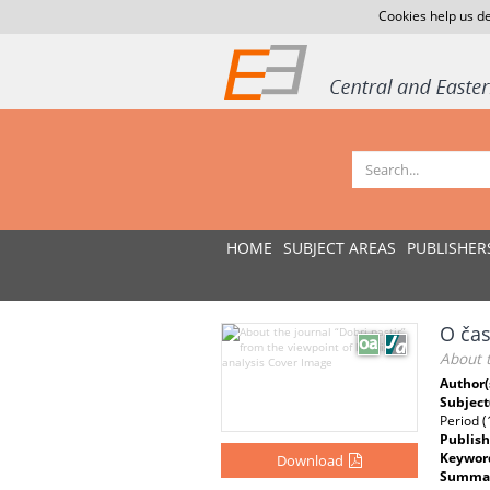
Cookies help us de
HOME
SUBJECT AREAS
PUBLISHER
O čas
About t
Author(
Subject
Period (
Publish
Keywor
Download
Summar