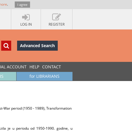
more
.
I agree
LOG IN
REGISTER
Advanced Search
UAL ACCOUNT
HELP
CONTACT
RS
for LIBRARIANS
ost-War period (1950 - 1989), Transformation
lazila je u periodu od 1950-1990. godine, u