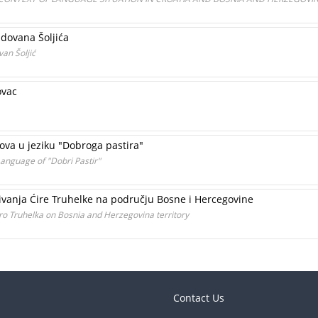
dovana Šoljića
an Šoljić
ovac
lova u jeziku "Dobroga pastira"
 Language of "Dobri Pastir"
aživanja Ćire Truhelke na području Bosne i Hercegovine
Ćiro Truhelka on Bosnia and Herzegovina territory
Contact Us