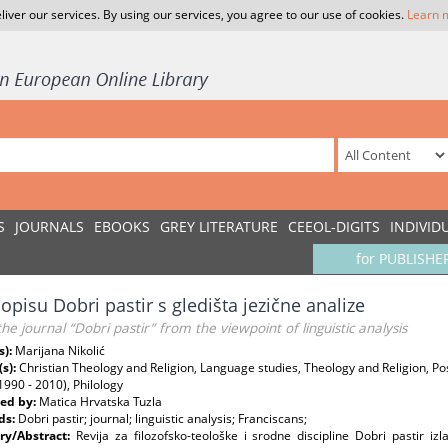
liver our services. By using our services, you agree to our use of cookies.
Learn 
S
JOURNALS
EBOOKS
GREY LITERATURE
CEEOL-DIGITS
INDIVID
for PUBLISHE
opisu Dobri pastir s gledišta jezične analize
he journal “Dobri pastir” from the viewpoint of linguistic analysis
s):
Marijana Nikolić
(s):
Christian Theology and Religion, Language studies, Theology and Religion, P
1990 - 2010), Philology
ed by:
Matica Hrvatska Tuzla
ds:
Dobri pastir; journal; linguistic analysis; Franciscans;
y/Abstract:
Revija za filozofsko-teološke i srodne discipline Dobri pastir iz