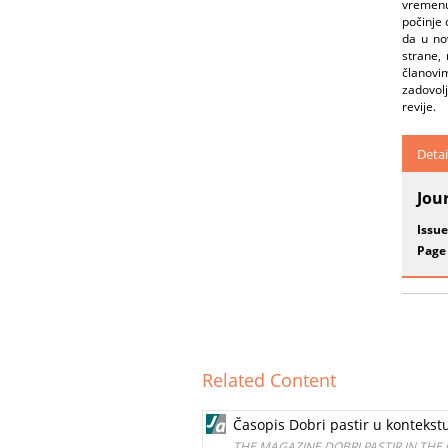
vremenu
počinje 
da u no
strane, 
članovim
zadovolj
revije.
Detai
Jou
Issue
Page
Related Content
Časopis Dobri pastir u kontekstu
THE MAGAZINE DOBRI PASTIR IN THE