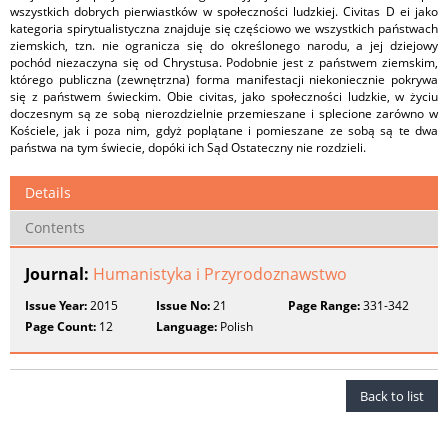
wszystkich dobrych pierwiastków w społeczności ludzkiej. Civitas D ei jako
kategoria spirytualistyczna znajduje się częściowo we wszystkich państwach
ziemskich, tzn. nie ogranicza się do określonego narodu, a jej dziejowy
pochód niezaczyna się od Chrystusa. Podobnie jest z państwem ziemskim,
którego publiczna (zewnętrzna) forma manifestacji niekoniecznie pokrywa
się z państwem świeckim. Obie civitas, jako społeczności ludzkie, w życiu
doczesnym są ze sobą nierozdzielnie przemieszane i splecione zarówno w
Kościele, jak i poza nim, gdyż poplątane i pomieszane ze sobą są te dwa
państwa na tym świecie, dopóki ich Sąd Ostateczny nie rozdzieli.
Details
Contents
Journal:
Humanistyka i Przyrodoznawstwo
Issue Year:
2015
Issue No:
21
Page Range:
331-342
Page Count:
12
Language:
Polish
Back to list