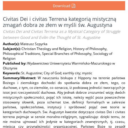
Download
Civitas Dei i civitas Terrena kategorią mistyczną
zmagań dobra ze złem w myśli św. Augustyna
Civitas Dei and Civitas Terrena as a Mystical Category of Struggle
between Good and Evilin the Thought of St. Augustine
Author(s):
Mateusz Szpyrka
Subject(s):
Christian Theology and Religion, History of Philosophy,
Philosophical Traditions, Special Branches of Philosophy, Sociology of
Religion
Published by:
Wydawnictwo Uniwersytetu Warmińsko-Mazurskiego w
Olsztynie
Keywords:
St. Augustine; City of God; earthly city; mystic
Summary/Abstract:
W nauczaniu biskupa z Hippony na terenie państwa
Bożego i ziemskiego dochodzi do spotkania dobra ze złem, tego, co
duchowe, z tym, co ziemskie, co oznacza, iż podstawą jedności tworzących je
istot jest rzeczywistość duchowa. Aby jednak dobrze zrozumieć wizję dwóch
mistycznych społeczności, pojąć ich istotę, należy wyjść poza powszechnie
stosowany słownik, poza schemat tzw. definicji formalnych w zakresie
państwa, społeczeństwa, instytucji i spróbować pojąć owe teorie w
kategoriach duchowych. Sw. Augustyn kwestie dotyczące civitas Dei i civitas
terrena pojmuje w sensie moralno-religijnym, sygnalizując dzięki temu, że
nie można ujmować ich jedynie w kategoriach zewnętrznych, tj. czasu,
miejsca czy przynależności organizacyjnej. Państwo Boże to zespół