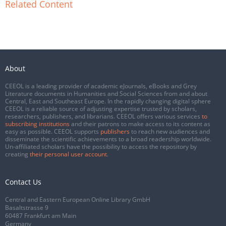
Related Content
About
CEEOL is a leading provider of academic eJournals, eBooks and Grey
Literature documents in Humanities and Social Sciences from and about
Central, East and Southeast Europe. In the rapidly changing digital sphere
CEEOL is a reliable source of adjusting expertise trusted by scholars,
researchers, publishers, and librarians. CEEOL offers various services
to
subscribing institutions
and their patrons to make access to its content as
easy as possible. CEEOL supports
publishers
to reach new audiences and
disseminate the scientific achievements to a broad readership worldwide.
Un-affiliated scholars have the possibility to access the repository by
creating
their personal user account
.
Contact Us
Central and Eastern European Online Library GmbH
Basaltstrasse 9
60487 Frankfurt am Main
Germany