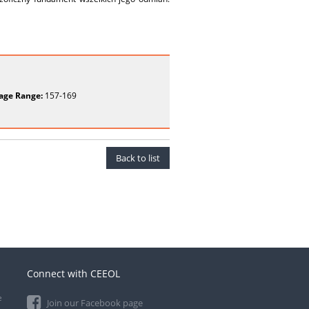
age Range:
157-169
Back to list
Connect with CEEOL
e
Join our Facebook page