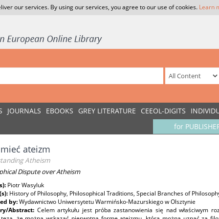
liver our services. By using our services, you agree to our use of cookies.
Learn 
S
JOURNALS
EBOOKS
GREY LITERATURE
CEEOL-DIGITS
INDIVID
for PUBLISHE
umieć ateizm
tanding Atheism
phical Dispute over Atheism
s):
Piotr Wasyluk
(s):
History of Philosophy, Philosophical Traditions, Special Branches of Philosoph
ed by:
Wydawnictwo Uniwersytetu Warmińsko-Mazurskiego w Olsztynie
y/Abstract:
Celem artykułu jest próba zastanowienia się nad właściwym r
 teza, że można wskazać pierwotną formę ateizmu, która można uznać za filo