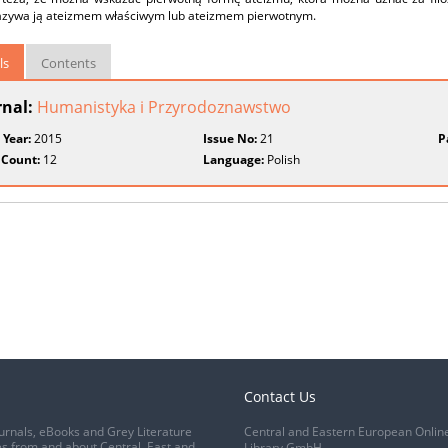
azywa ją ateizmem właściwym lub ateizmem pierwotnym.
ls
Contents
rnal:
Humanistyka i Przyrodoznawstwo
 Year:
2015
Issue No:
21
P
 Count:
12
Language:
Polish
Contact Us
urnals, eBooks and Grey Literature
Central and Eastern European Onlin
s from and about Central, East and
Library GmbH