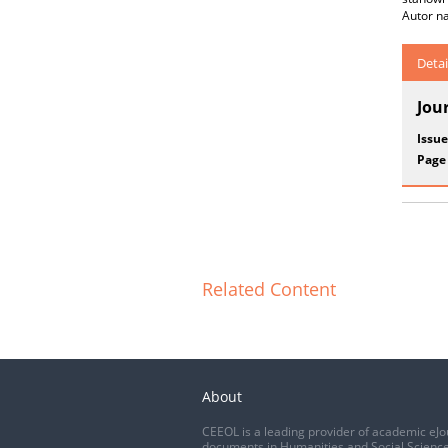
Autor n
Detai
Jou
Issue
Page
Related Content
About
CEEOL is a leading provider of academic eJo
documents in Humanities and Social Science