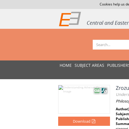
Cookies help us de
HOME
SUBJECT AREAS
PUBLISHER
Zroz
Unders
Philoso
Author(
Subject
Publish
Download
Summar
stanowi