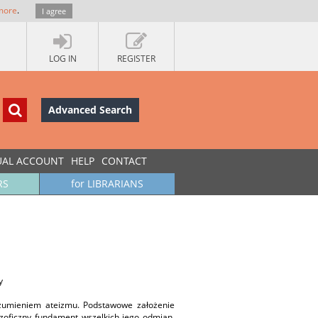
more
.
I agree
LOG IN
REGISTER
Advanced Search
UAL ACCOUNT
HELP
CONTACT
RS
for LIBRARIANS
y
ozumieniem ateizmu. Podstawowe założenie
zoficzny fundament wszelkich jego odmian.