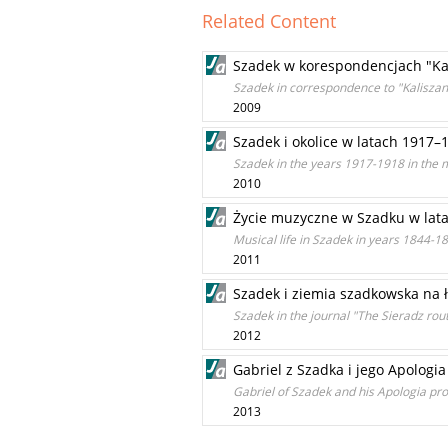
Related Content
Szadek w korespondencjach "Ka
Szadek in correspondence to "Kaliszan
2009
Szadek i okolice w latach 1917
Szadek in the years 1917-1918 in the 
2010
Życie muzyczne w Szadku w lata
Musical life in Szadek in years 1844-186
2011
Szadek i ziemia szadkowska na 
Szadek in the journal "The Sieradz rou
2012
Gabriel z Szadka i jego Apologia
Gabriel of Szadek and his Apologia pro 
2013