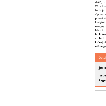
dziś”, 
Wrocław
funkcję 
Życząc 
projektó
Instytut
uwagę n
Marcin 
bibliot
stuleciu
której n
różne ga
Detai
Jou
Issue
Page