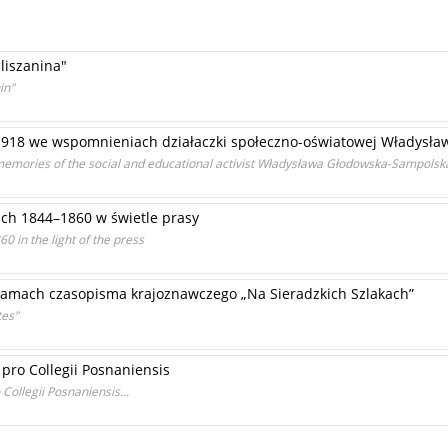
liszanina"
in"
–1918 we wspomnieniach działaczki społeczno-oświatowej Władysła
memories of the social and educational activist Władysława Głodowska-Sampolsk
ch 1844–1860 w świetle prasy
0 in the light of the press
łamach czasopisma krajoznawczego „Na Sieradzkich Szlakach”
tes"
 pro Collegii Posnaniensis
Collegii Posnaniensis...