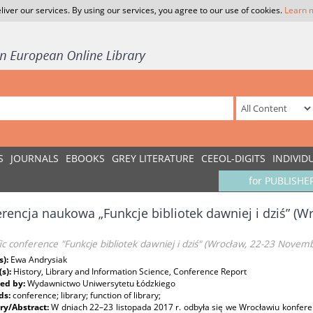
liver our services. By using our services, you agree to our use of cookies.
Learn 
S
JOURNALS
EBOOKS
GREY LITERATURE
CEEOL-DIGITS
INDIVID
for PUBLISHE
rencja naukowa „Funkcje bibliotek dawniej i dziś” (W
fic conference "Funkcje bibliotek dawniej i dziś" (Wrocław, 22-23 Novem
s):
Ewa Andrysiak
(s):
History, Library and Information Science, Conference Report
ed by:
Wydawnictwo Uniwersytetu Łódzkiego
ds:
conference; library; function of library;
y/Abstract:
W dniach 22–23 listopada 2017 r. odbyła się we Wrocławiu konferen