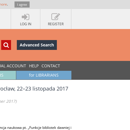
more
.
I agree
LOG IN
REGISTER
Advanced Search
UAL ACCOUNT
HELP
CONTACT
RS
for LIBRARIANS
rocław, 22–23 listopada 2017
ber 2017)
cja naukowa pt. „Funkcje bibliotek dawniej i