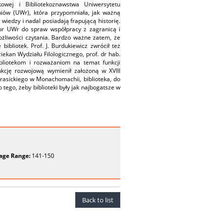
kowej i Bibliotekoznawstwa Uniwersytetu
niów (UWr), która przypomniała, jak ważną
 wiedzy i nadal posiadają frapującą historię.
tor UWr do spraw współpracy z zagranicą i
możliwości czytania. Bardzo ważne zatem, że
bibliotek. Prof. J. Burdukiewicz zwrócił też
ekan Wydziału Filologicznego, prof. dr hab.
ibliotekom i rozważaniom na temat funkcji
funkcję rozwojową wymienił założoną w XVIII
 Krasickiego w Monachomachii, biblioteka, do
 tego, żeby biblioteki były jak najbogatsze w
age Range:
141-150
Back to list