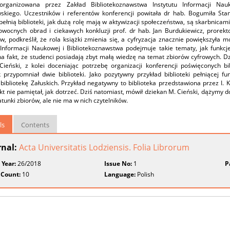
zorganizowana przez Zakład Bibliotekoznawstwa Instytutu Informacji Nau
skiego. Uczestników i referentów konferencji powitała dr hab. Bogumiła Sta
pełnią biblioteki, jak dużą rolę mają w aktywizacji społeczeństwa, są skarbnicami
owocnych obrad i ciekawych konkluzji prof. dr hab. Jan Burdukiewicz, prorek
w, podkreślił, że rola książki zmienia się, a cyfryzacja znacznie powiększyła 
 Informacji Naukowej i Bibliotekoznawstwa podejmuje takie tematy, jak funkcje 
a fakt, że studenci posiadają zbyt małą wiedzę na temat zbiorów cyfrowych. Dzi
Cieński, z kolei doceniając potrzebę organizacji konferencji poświęconych b
ek przypomniał dwie biblioteki. Jako pozytywny przykład biblioteki pełniącej 
 bibliotekę Załuskich. Przykład negatywny to biblioteka przedstawiona przez I.
ikt nie pamiętał, jak dotrzeć. Dziś natomiast, mówił dziekan M. Cieński, dążymy do
tunki zbiorów, ale nie ma w nich czytelników.
ls
Contents
rnal:
Acta Universitatis Lodziensis. Folia Librorum
 Year:
26/2018
Issue No:
1
P
 Count:
10
Language:
Polish