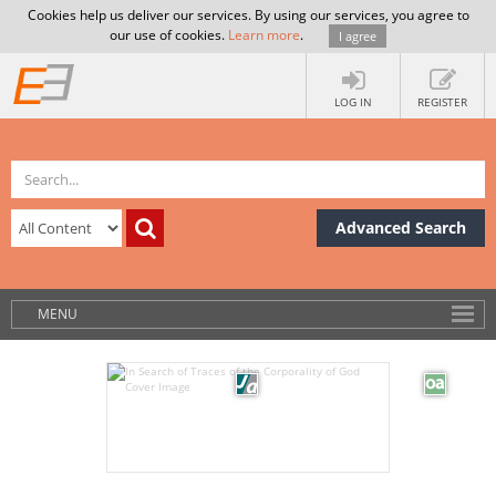
Cookies help us deliver our services. By using our services, you agree to
our use of cookies.
Learn more
.
I agree
LOG IN
REGISTER
Advanced Search
MENU