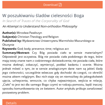
Download
W poszukiwaniu śladów cielesności Boga
In Search of Traces of the Corporality of God
An Attempt to Understand Non-orthodox Philosophy
Author(s):
Mirosław Pawliszyn
Subject(s):
Christian Theology and Religion
Published by:
Wydawnictwo Uniwersytetu Warmińsko-Mazurskiego w
Olsztynie
Keywords:
God; body; presence; time; re­ligious act
Summary/Abstract:
Czy Bóg posiada ciało w sensie materialnym?
Odpowiedź jest oczywista. Bóg nie posiada ciała podobnego do tego, które
mają istoty znane nam z codziennego doświadczenia; nie posiada ciała, które
można dotknąć, zobaczyć, wymierzyć, poddać badaniu i ocenie. Można
jednak mówić o tym, że w sensie analogicznym dane nam są jakieś ślady
jego cielesności, szczególnie wówczas gdy dochodzi do czegoś, co określić
można aktem religijnym. Bez nich staje się on niemożliwy do jakiegokolwiek
ujęcia, uchwycenia, wreszcie, co chyba najważniejsze, wejścia w relację.
„Ciało” to jest też dla samego Boga czymś w rodzaju pomostu, bądź inaczej:
sposobu komunikowania się ze światem. Autor artykułu próbuje zanalizować
postawiony problem.
Details