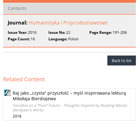
Contents
Journal:
Humanistyka i Przyrodoznawstwo
Issue Year:
2016
Issue No:
22
Page Range:
191-206
Page Count:
16
Language:
Polish
Back to list
Related Content
Raj jako „czysta” przyszłość – myśl inspirowana lekturą
Mikołaja Bierdiajewa
Paradise as a “Pure” Future – Thoughts Inspired by Reading Nikolai
Berdyaev’s Works
2018