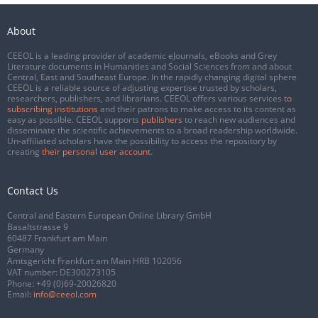
About
CEEOL is a leading provider of academic eJournals, eBooks and Grey
Literature documents in Humanities and Social Sciences from and about
Central, East and Southeast Europe. In the rapidly changing digital sphere
CEEOL is a reliable source of adjusting expertise trusted by scholars,
researchers, publishers, and librarians. CEEOL offers various services
to
subscribing institutions
and their patrons to make access to its content as
easy as possible. CEEOL supports
publishers
to reach new audiences and
disseminate the scientific achievements to a broad readership worldwide.
Un-affiliated scholars have the possibility to access the repository by
creating
their personal user account
.
Contact Us
Central and Eastern European Online Library GmbH
Basaltstrasse 9
60487 Frankfurt am Main
Germany
Amtsgericht Frankfurt am Main HRB 102056
VAT number: DE300273105
Phone:
+49 (0)69-20026820
Email:
info@ceeol.com