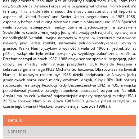
has implemented Resolution 435 of Security Council from 1978. From that
day, South Africa Defence Forces were beginning withdrawal from Namibia’s
territory. This article refers about the most characteristic and important
aspects of United States’ and Soviet Union’ negotiations in 1987–1988,
especially before and during Moscow summit in May and June 1988. Spośród
wielu sporów istniejących między Stanami Zjednoczonymi a Związkiem
Sowieckim w czasie zimnej wojny jednymi z trwających najdłużej była wojna o
niepodległość Namibii i wojna domowa w Angoli, w literaturze traktowane
niekiedy jako jeden konflikt, nazywany południowoafrykańską wojną o
granice. Walka Namibijczyków o wolność trwała od 1966 r., jednak 20 lat
później wciąż nie było widać perspektyw szybkiego zakończenia konfliktu.
Przełom nastąpił w latach 1987–1988 dzięki seriom spotkań i negocjacji, jakie
odbyły się między administracją prezydenta USA Ronalda Reagana i
sekretarza generalnego KPZS Michaiła Gorbaczowa. Dla rozwiązania kwestii
Namibii kluczowym rokiem był 1988 dzięki podpisaniu w Nowym Jorku
grudniowych porozumień między władzami Angoli, Kuby i RPA. Rok później
rozpoczęto realizację Rezolucji Rady Bezpieczeństwa ONZ nr 435, a wojska
południowoafrykańskie zaczęły stopniowo opuszczać terytorium Namibii.
Artykuł ma na celu wskazać najważniejsze aspekty negocjacji między USA i
ZSRS w sprawie Namibii w latach 1987–1988, głównie przed szczytem i w
czasie jego trwania (Moskwa, przełom maja i czerwca 1988 r.).
Details
Contents