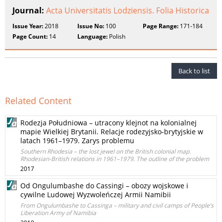
Journal:
Acta Universitatis Lodziensis. Folia Historica
Issue Year:
2018
Issue No:
100
Page Range:
171-184
Page Count:
14
Language:
Polish
Back to list
Related Content
Rodezja Południowa – utracony klejnot na kolonialnej
mapie Wielkiej Brytanii. Relacje rodezyjsko-brytyjskie w
latach 1961–1979. Zarys problemu
Southern Rhodesia – the lost jewel on the British colonial map.
Rhodesian-British relations in 1961–1979. The outline of the problem
2017
Od Ongulumbashe do Cassingi – obozy wojskowe i
cywilne Ludowej Wyzwoleńczej Armii Namibii
From Ongulumbashe to Cassinga – military and civil camps of People’s
Liberation Army of Namibia