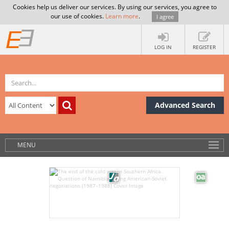
Cookies help us deliver our services. By using our services, you agree to
our use of cookies.
Learn more
.
I agree
LOG IN
REGISTER
Advanced Search
MENU