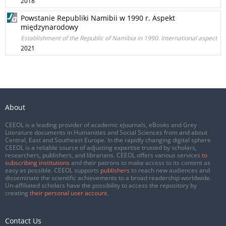
2018
Powstanie Republiki Namibii w 1990 r. Aspekt
międzynarodowy
Establishment of the Republic of Namibia in 1990. International aspect
2021
About
CEEOL is a leading provider of academic eJournals, eBooks and Grey
Literature documents in Humanities and Social Sciences from and about
Central, East and Southeast Europe. In the rapidly changing digital sphere
CEEOL is a reliable source of adjusting expertise trusted by scholars,
researchers, publishers, and librarians. CEEOL offers various services
to
subscribing institutions
and their patrons to make access to its content as
easy as possible. CEEOL supports
publishers
to reach new audiences and
disseminate the scientific achievements to a broad readership worldwide.
Un-affiliated scholars have the possibility to access the repository by
creating
their personal user account
.
Contact Us