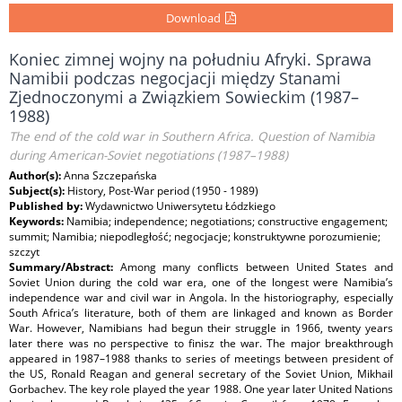
Download
Koniec zimnej wojny na południu Afryki. Sprawa
Namibii podczas negocjacji między Stanami
Zjednoczonymi a Związkiem Sowieckim (1987–
1988)
The end of the cold war in Southern Africa. Question of Namibia
during American-Soviet negotiations (1987–1988)
Author(s):
Anna Szczepańska
Subject(s):
History, Post-War period (1950 - 1989)
Published by:
Wydawnictwo Uniwersytetu Łódzkiego
Keywords:
Namibia; independence; negotiations; constructive engagement;
summit; Namibia; niepodległość; negocjacje; konstruktywne porozumienie;
szczyt
Summary/Abstract:
Among many conflicts between United States and
Soviet Union during the cold war era, one of the longest were Namibia’s
independence war and civil war in Angola. In the historiography, especially
South Africa’s literature, both of them are linkaged and known as Border
War. However, Namibians had begun their struggle in 1966, twenty years
later there was no perspective to finisz the war. The major breakthrough
appeared in 1987–1988 thanks to series of meetings between president of
the US, Ronald Reagan and general secretary of the Soviet Union, Mikhail
Gorbachev. The key role played the year 1988. One year later United Nations