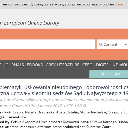
liver our services. By using our services, you agree to our use of cookies.
Learn 
S
JOURNALS
EBOOKS
GREY LITERATURE
CEEOL-DIGITS
INDIVID
for PUBLISHE
blematyki usiłowania nieudolnego i dobrowolności cz
czna uchwały siedmiu sędziów Sądu Najwyższego z 19 s
blem of impossible attempt and voluntary abandonment (critical analys
preme Court of 19th January 2017, I KZP 16/16)
s):
Piotr Czapla, Natalia Ossolińska, Aneta Ostafin, Michał Rachalski, Grzegorz S
(s):
Criminal Law
ed by:
Polska Akademia Umiejętności / Krakowski Instytut Prawa Karnego Funda
ds:
attempt; impossible attempt; intent; prohibited act; Supreme Court