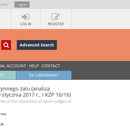
more
.
I agree
LOG IN
REGISTER
Advanced Search
UAL ACCOUNT
HELP
CONTACT
RS
for LIBRARIANS
ynnego żalu (analiza
tycznia 2017 r., I KZP 16/16)
is of the resolution of seven judges of
urma
cja