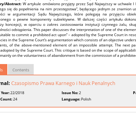
y/Abstract:
W artykule omówiono przyjęty przez Sąd Najwyższy w uchwale I K
ego się do popełnienia na nim przestępstwa”, będącego jednym ze znamion us
łości w argumentacji Sądu Najwyższego, które polegają na przyjęciu obie
ionego o pewne komponenty subiektywne. W dalszej części artykułu dokonan
zy koncepcji, w oparciu o zakres zastosowania instytucji czynnego żalu, sku
ności odstąpienia. This paper discusses the interpretation of one of the element
uitable to commit a prohibited act upon” – adopted by the Supreme Court in resol
cies in the Supreme Court’s argumentation which consists of an objective under
nts, of the above-mentioned element of an impossible attempt. The next part o
adopted by the Supreme Court. This critique is based on the scope of applicabilit
mainly on the voluntariness of abandonment from the commission of a prohibited
ls
Contents
rnal:
Czasopismo Prawa Karnego i Nauk Penalnych
 Year:
22/2018
Issue No:
2
P
 Count:
24
Language:
Polish