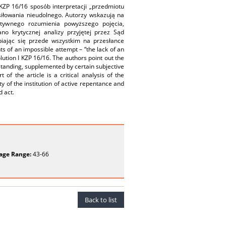
ZP 16/16 sposób interpretacji „przedmiotu
iłowania nieudolnego. Autorzy wskazują na
ktywnego rozumienia powyższego pojęcia,
o krytycznej analizy przyjętej przez Sąd
piając się przede wszystkim na przesłance
s of an impossible attempt – “the lack of an
ution I KZP 16/16. The authors point out the
standing, supplemented by certain subjective
f the article is a critical analysis of the
y of the institution of active repentance and
 act.
age Range:
43-66
Back to list