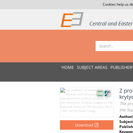
Cookies help us de
HOME
SUBJECT AREAS
PUBLISHER
Z pro
kryty
The pro
the Su
Author(
Subject
Download
Publish
Keywor