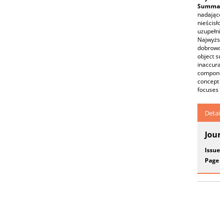
Summar
nadając
nieścis
uzupełn
Najwyżs
dobrowol
object s
inaccura
compone
concept 
focuses 
Detai
Jou
Issue
Page