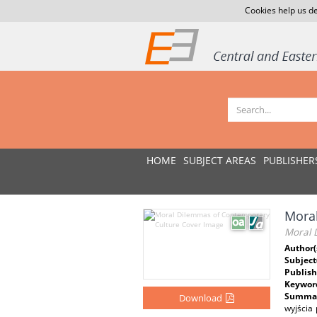
Cookies help us de
HOME
SUBJECT AREAS
PUBLISHER
Moral
Moral 
Author(
Subject
Publish
Keywor
Summar
Download
wyjścia 