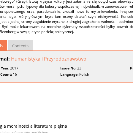
niowego” (Gray). Istotą kryzysu kultury jest załamanie się dotychczas obowiąz
ów moralnych. Typowy dla kultury współczesnej indywidualizm zaoowocował re
u społecznego oraz, paradoksalnie, zrodził nowe formy zniewolenia. Inną c
entalnego, który głównym kryterium oceny działań czyni efektywność. Konse
 jest z jednej strony zagubienie etyczne, z drugiej zagrożenie wolności i podmioto
i? Być może lekarstwem na moralne dylematy współczesności byłby powrót do 
lzenberg w swojej etyce perfekcjonistycznej.
ls
Contents
rnal:
Humanistyka i Przyrodoznawstwo
 Year:
2017
Issue No:
23
P
 Count:
16
Language:
Polish
gia moralności a literatura piękna
iology of morality and fiction