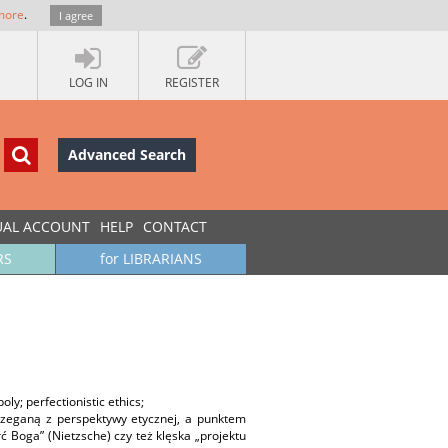
more
.
I agree
LOG IN
REGISTER
Advanced Search
UAL ACCOUNT
HELP
CONTACT
RS
for LIBRARIANS
oly; perfectionistic ethics;
rzeganą z perspektywy etycznej, a punktem
ć Boga” (Nietzsche) czy też klęska „projektu