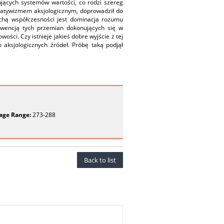
ujących systemów wartości, co rodzi szereg
latywizmem aksjologicznym, doprowadził do
echą współczesności jest dominacja rozumu
kwencją tych przemian dokonujących się w
wości. Czy istnieje jakieś dobre wyjście z tej
aksjologicznych źródeł. Próbę taką podjął
age Range:
273-288
Back to list