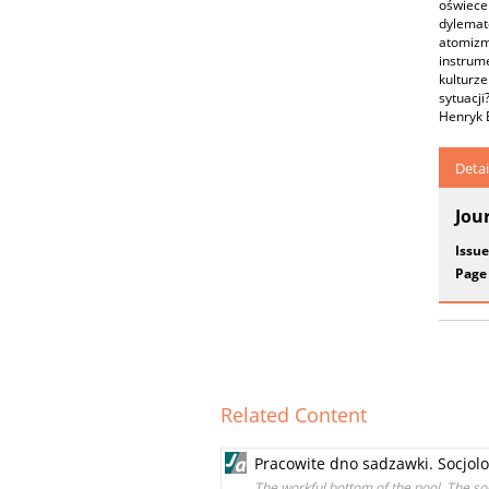
oświece
dylemat
atomizm
instrum
kulturze
sytuacj
Henryk E
Detai
Jou
Issue
Page
Related Content
Pracowite dno sadzawki. Socjolo
The workful bottom of the pool. The soc