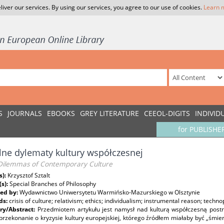
liver our services. By using our services, you agree to our use of cookies.
Learn 
S
JOURNALS
EBOOKS
GREY LITERATURE
CEEOL-DIGITS
INDIVID
for PUBLISHE
ne dylematy kultury współczesnej
Dilemmas of Contemporary Culture
s):
Krzysztof Sztalt
(s):
Special Branches of Philosophy
ed by:
Wydawnictwo Uniwersytetu Warmińsko-Mazurskiego w Olsztynie
ds:
crisis of culture; relativism; ethics; individualism; instrumental reason; technop
y/Abstract:
Przedmiotem artykułu jest namysł nad kulturą współczesną post
przekonanie o kryzysie kultury europejskiej, którego źródłem miałaby być „śmier