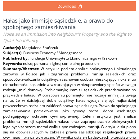
Download
Hałas jako immisje sąsiedzkie, a prawo do
spokojnego zamieszkiwania
Noise as an Immission into Neighbour's Property and the Right to
Quiet Inhabitancy
Author(s):
Magdalena Frańczuk
Subject(s):
Business Economy / Management
Published by:
Fundacja Uniwersytetu Ekonomicznego w Krakowie
Keywords:
noise; personal rights; complaint; protection;
Summary/Abstract:
W artykule podjęto analizę praktycznego i aktualnego
zarówno w Polsce jak i zagranicą problemu immisji sąsiedzkich oraz
sposobów zwalczania uciążliwych zachowań osób zamieszkujących lokale lub
nieruchomości sąsiednie a wkraczających w nieuprawniony sposób w swego
rodzaju „mir” domowy. Problematykę immisji sąsiedzkich przedstawiono na
przykładzie hałasu. W opracowaniu pominięto inne rodzaje immisji, z uwagi
na to, że w dzisiejszej dobie uciążliwy hałas wydaje się być najbardziej
powszechnym rodzajem zakłóceń prawa sąsiedzkiego. Prawo do spokojnego
zamieszkiwania potraktowano jako typowy rodzaj dobra osobistego
podlegającego ochronie cywilno-prawnej. Celem artykułu jest analiza
problemu immisji sąsiedzkich hałasu oraz zaproponowanie efektywnych i
legalnych zarazem metod walki z tym rodzajem immisji. W artykule skupiono
się na obowiązujących w zakresie prawa sąsiedzkiego regulacjach prawa
cywilnego i prawa wykroczeń. W wyniku ustaleń badawczych przedstawiono