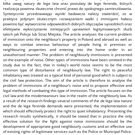
kilka uwag natury de lege lata oraz postulaty de lege ferenda, których
realizacja powinna skutecznie chronić prawo do spokojnego zamieszkiwania.
Syntetycznie przedstawiając wyniki badawcze należy stwierdzić, że w
praktyce jedynym skutecznym rozwiązaniem walki z immisjami hałasu
powinno być wytworzenie odpowiednich dobrych obyczajów sąsiedzkich oraz
efektywne wykorzystanie istniejących uprawnień legitymowanych służb
takich jak Policja lub Straż Miejska. The article analyses the current problem
of immission onto the neighbour’s property in Poland and abroad as well as
ways to combat onerous behaviour of people living in premises or
neighbouring properties and entering into the home order in an
unauthorised manner. The problem of neighbourly immissions is presented
on the example of noise. Other types of immissions have been omitted in the
study due to the fact, that in today's world noise seems to be the most
common type of disturbance of neighbourly law. The right to peaceful
inhabitancy was treated as a typical kind of personal good which is subject to
the civil law protection. The aim of the article is therefore to analyse the
problem of immissions of a neighbour’s noise and to propose effective and
legal methods of combating this type of immission. The article focuses on the
civil law and the misdemeanours law in the realm of the neighbourly law. As
a result of the research findings several comments of the de lege lata nature
and the de lege ferenda demands were presented, the implementation of
which should effectively protect the right to quiet inhabitancy. Presenting the
research results synthetically, it should be stated that in practice the only
effective solution for the fight against noise immissions should be the
development of appropriate good neighbourly customs and an effective use
of existing rights of legitimate services such as the Police or Municipal Police.