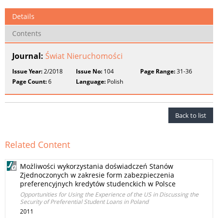
Details
Contents
Journal:
Świat Nieruchomości
Issue Year:
2/2018
Issue No:
104
Page Range:
31-36
Page Count:
6
Language:
Polish
Back to list
Related Content
Możliwości wykorzystania doświadczeń Stanów
Zjednoczonych w zakresie form zabezpieczenia
preferencyjnych kredytów studenckich w Polsce
Opportunities for Using the Experience of the US in Discussing the
Security of Preferential Student Loans in Poland
2011