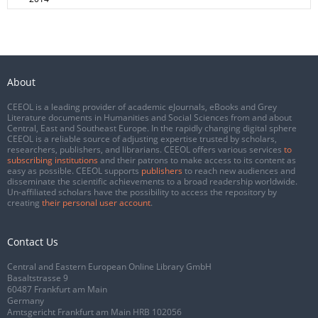
About
CEEOL is a leading provider of academic eJournals, eBooks and Grey
Literature documents in Humanities and Social Sciences from and about
Central, East and Southeast Europe. In the rapidly changing digital sphere
CEEOL is a reliable source of adjusting expertise trusted by scholars,
researchers, publishers, and librarians. CEEOL offers various services
to
subscribing institutions
and their patrons to make access to its content as
easy as possible. CEEOL supports
publishers
to reach new audiences and
disseminate the scientific achievements to a broad readership worldwide.
Un-affiliated scholars have the possibility to access the repository by
creating
their personal user account
.
Contact Us
Central and Eastern European Online Library GmbH
Basaltstrasse 9
60487 Frankfurt am Main
Germany
Amtsgericht Frankfurt am Main HRB 102056