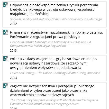
Odpowiedzialność współmałżonka z tytułu poręczenia
kredytu bankowego w ustroju ustawowej wspólności
majątkowej małżeńskiej
Spousal Liability and Statutory Community of Property in a Marriage
2012
Finanse w małżeństwie muzułmańskim i po jego ustaniu.
Porównanie z regulacjami prawa polskiego
Finance in Islamic Marriage and Following Its Dissolution – A
Comparison with Polish Legal Regulations
2013
Poker a zakłady wzajemne – gry hazardowe online po
nowelizacji ustawy hazardowej ze szczególnym
uwzględnieniem wpływów z opodatkowania
Poker and Betting – The Online Gambling Bill after Being Amended
2013
Zagrożenie bezpieczeństwa i porządku publicznego
działaniami w cyberprzestrzeni jako przesłanka
wprowadzenia stanów nadzwyczajnych
The Threat of Cyberspace Activity to Public Order and Safety as a
Condition for the Introduction of Emergency States
2014