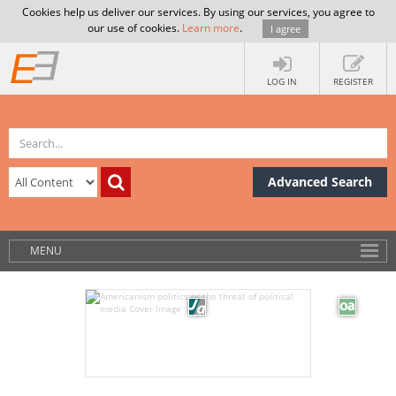
Cookies help us deliver our services. By using our services, you agree to
our use of cookies.
Learn more
.
I agree
LOG IN
REGISTER
Advanced Search
MENU