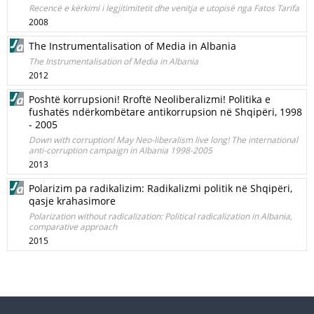
Recencë e kërkimi i legjitimitetit dhe venitja e utopisë nga Fatos Tarifa
2008
The Instrumentalisation of Media in Albania
The Instrumentalisation of Media in Albania
2012
Poshtë korrupsioni! Rroftë Neoliberalizmi! Politika e
fushatës ndërkombëtare antikorrupsion në Shqipëri, 1998
- 2005
Down with corruption! May Neo-liberalism live long! The international
anti-corruption campaign in Albania 1998-2005
2013
Polarizim pa radikalizim: Radikalizmi politik në Shqipëri,
qasje krahasimore
Polarization without radicalization: Political radicalization in Albania,
comparative approach
2015