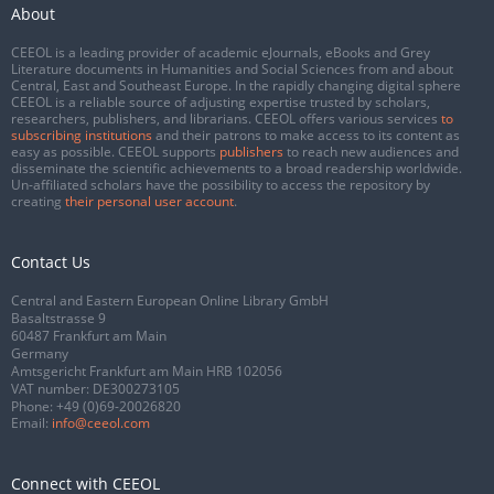
About
CEEOL is a leading provider of academic eJournals, eBooks and Grey
Literature documents in Humanities and Social Sciences from and about
Central, East and Southeast Europe. In the rapidly changing digital sphere
CEEOL is a reliable source of adjusting expertise trusted by scholars,
researchers, publishers, and librarians. CEEOL offers various services
to
subscribing institutions
and their patrons to make access to its content as
easy as possible. CEEOL supports
publishers
to reach new audiences and
disseminate the scientific achievements to a broad readership worldwide.
Un-affiliated scholars have the possibility to access the repository by
creating
their personal user account
.
Contact Us
Central and Eastern European Online Library GmbH
Basaltstrasse 9
60487 Frankfurt am Main
Germany
Amtsgericht Frankfurt am Main HRB 102056
VAT number: DE300273105
Phone:
+49 (0)69-20026820
Email:
info@ceeol.com
Connect with CEEOL