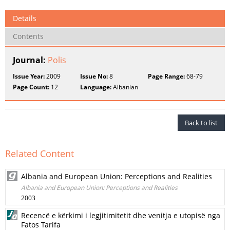
Details
Contents
Journal:
Polis
Issue Year:
2009
Issue No:
8
Page Range:
68-79
Page Count:
12
Language:
Albanian
Back to list
Related Content
Albania and European Union: Perceptions and Realities
Albania and European Union: Perceptions and Realities
2003
Recencë e kërkimi i legjitimitetit dhe venitja e utopisë nga
Fatos Tarifa