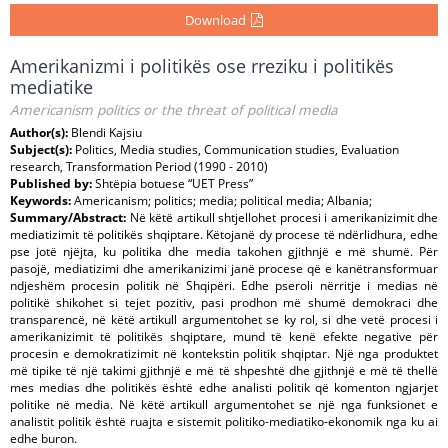
Download
Amerikanizmi i politikës ose rreziku i politikës
mediatike
Americanism politics or the threat of political media
Author(s):
Blendi Kajsiu
Subject(s):
Politics, Media studies, Communication studies, Evaluation
research, Transformation Period (1990 - 2010)
Published by:
Shtëpia botuese “UET Press”
Keywords:
Americanism; politics; media; political media; Albania;
Summary/Abstract:
Në këtë artikull shtjellohet procesi i amerikanizimit dhe
mediatizimit të politikës shqiptare. Këtojanë dy procese të ndërlidhura, edhe
pse jotë njëjta, ku politika dhe media takohen gjithnjë e më shumë. Për
pasojë, mediatizimi dhe amerikanizimi janë procese që e kanëtransformuar
ndjeshëm procesin politik në Shqipëri. Edhe pseroli nërritje i medias në
politikë shikohet si tejet pozitiv, pasi prodhon më shumë demokraci dhe
transparencë, në këtë artikull argumentohet se ky rol, si dhe vetë procesi i
amerikanizimit të politikës shqiptare, mund të kenë efekte negative për
procesin e demokratizimit në kontekstin politik shqiptar. Një nga produktet
më tipike të një takimi gjithnjë e më të shpeshtë dhe gjithnjë e më të thellë
mes medias dhe politikës është edhe analisti politik që komenton ngjarjet
politike në media. Në këtë artikull argumentohet se një nga funksionet e
analistit politik është ruajta e sistemit politiko-mediatiko-ekonomik nga ku ai
edhe buron.