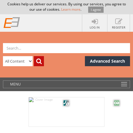
Cookies help us deliver our services. By using our services, you agree to
our use of cookies.
Learn more
.
I agree
LOG IN
REGISTER
Advanced Search
MENU