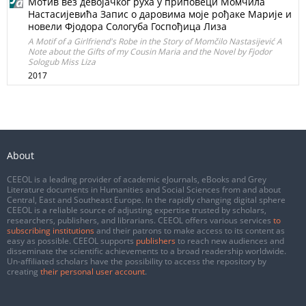
Мотив вез девојачког руха у приповеци Момчила
Настасијевића Запис о даровима моје рођаке Марије и
новели Фјодора Сологуба Госпођица Лиза
A Motif of a Girlfriend's Robe in the Story of Momčilo Nastasijević A
Note about the Gifts of my Cousin Maria and the Novel by Fjodor
Sologub Miss Liza
2017
About
CEEOL is a leading provider of academic eJournals, eBooks and Grey
Literature documents in Humanities and Social Sciences from and about
Central, East and Southeast Europe. In the rapidly changing digital sphere
CEEOL is a reliable source of adjusting expertise trusted by scholars,
researchers, publishers, and librarians. CEEOL offers various services
to
subscribing institutions
and their patrons to make access to its content as
easy as possible. CEEOL supports
publishers
to reach new audiences and
disseminate the scientific achievements to a broad readership worldwide.
Un-affiliated scholars have the possibility to access the repository by
creating
their personal user account
.