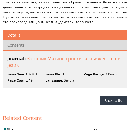
сферах творчества, строит женские образм с именем Лиза на базе
двоиственности природнал-искуссвеннал. Такал схема дает клвдчи к
раскрмтивд однои из основннх оппозиционннх категории творчества
Пушкина, управллгоших сгожетно-композиционннми построенилми
ero произведении: „внмнсел“ и „деистви- телвноств“.
Details
Contents
Journal:
Зборник Матице српске за књижевност и
језик
Issue Year:
63/2015
Issue No:
3
Page Range:
719-737
Page Count:
19
Language:
Serbian
Back to list
Related Content