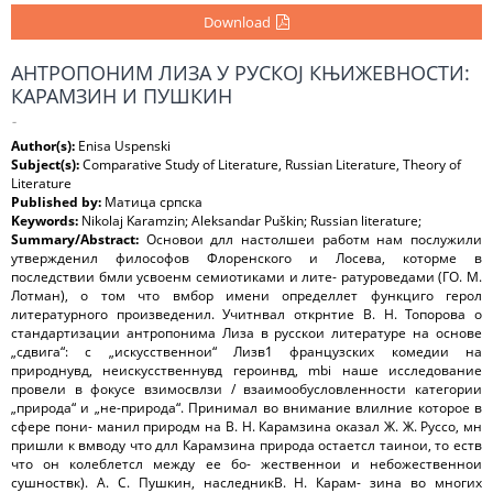
Download
АНТРОПОНИМ ЛИЗА У РУСКОЈ КЊИЖЕВНОСТИ:
КАРАМЗИН И ПУШКИН
-
Author(s):
Enisa Uspenski
Subject(s):
Comparative Study of Literature, Russian Literature, Theory of
Literature
Published by:
Матица српска
Keywords:
Nikolaj Karamzin; Aleksandar Puškin; Russian literature;
Summary/Abstract:
Основои длл настолшеи работм нам послужили
утвержденил философов Флоренского и Лосева, которме в
последствии бмли усвоенм семиотиками и лите- ратуроведами (ГО. М.
Лотман), о том что вмбор имени определлет функциго герол
литературного произведенил. Учитнвал открнтие В. Н. Топорова о
стандартизации антропонима Лиза в русскои литературе на основе
„сдвига“: с „искусственнои“ Лизв1 французских комедии на
природнувд, неискусственнувд героинвд, mbi наше исследование
провели в фокусе взимосвлзи / взаимообусловленности категории
„природа“ и „не-природа“. Принимал во внимание влилние которое в
сфере пони- манил природм на В. Н. Карамзина оказал Ж. Ж. Руссо, мн
пришли к вмводу что длл Карамзина природа остаетсл таинои, то еств
что он колеблетсл между ее бо- жественнои и небожественнои
сушноствк). А. С. Пушкин, наследникВ. Н. Карам- зина во многих