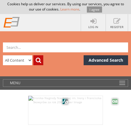
Cookies help us deliver our services. By using our services, you agree to
our use of cookies.
Learn more
.
I agree
LOG IN
REGISTER
Advanced Search
MENU