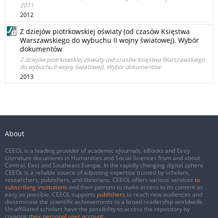
2011
2012
Z dziejów piotrkowskiej oświaty (od czasów Księstwa
Warszawskiego do wybuchu II wojny światowej). Wybór
dokumentów
Z dziejów piotrkowskiej oświaty (od czasów Księstwa Warszawskiego
do wybuchu II wojny światowej). Wybór dokumentów
2013
About
CEEOL is a leading provider of academic eJournals, eBooks and Grey
Literature documents in Humanities and Social Sciences from and about
Central, East and Southeast Europe. In the rapidly changing digital sphere
CEEOL is a reliable source of adjusting expertise trusted by scholars,
researchers, publishers, and librarians. CEEOL offers various services
to
subscribing institutions
and their patrons to make access to its content as
easy as possible. CEEOL supports
publishers
to reach new audiences and
disseminate the scientific achievements to a broad readership worldwide.
Un-affiliated scholars have the possibility to access the repository by
creating
their personal user account
.