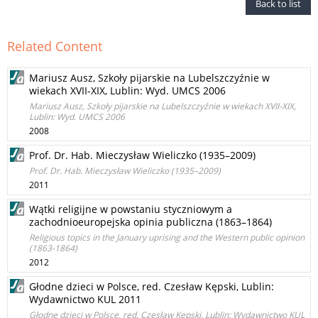
Back to list
Related Content
Mariusz Ausz, Szkoły pijarskie na Lubelszczyźnie w
wiekach XVII-XIX, Lublin: Wyd. UMCS 2006
Mariusz Ausz, Szkoły pijarskie na Lubelszczyźnie w wiekach XVII-XIX,
Lublin: Wyd. UMCS 2006
2008
Prof. Dr. Hab. Mieczysław Wieliczko (1935–2009)
Prof. Dr. Hab. Mieczysław Wieliczko (1935–2009)
2011
Wątki religijne w powstaniu styczniowym a
zachodnioeuropejska opinia publiczna (1863–1864)
Religious topics in the January uprising and the Western public opinion
(1863-1864)
2012
Głodne dzieci w Polsce, red. Czesław Kępski, Lublin:
Wydawnictwo KUL 2011
Głodne dzieci w Polsce, red. Czesław Kępski, Lublin: Wydawnictwo KUL