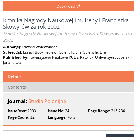
Download
Kronika Nagrody Naukowej im. Ireny i Franciszka
Skowyrów za rok 2002
Kronika Nagrody Naukowej im. Ireny i Franciszka Skowyrów za rok
2002
Author(s):
Edward Walewander
Subject(s):
Essay|Book Review |Scientific Life, Scientific Life
Published by:
Towarzystwo Naukowe KUL & Katolicki Uniwersytet Lubelski
Jana Pawła II
Details
Contents
Journal:
Studia Polonijne
Issue Year:
2003
Issue No:
24
Page Range:
215-236
Page Count:
22
Language:
Polish