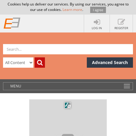
Cookies help us deliver our services. By using our services, you agree to
our use of cookies.
Learn more
.
I agree
LOG IN
REGISTER
Advanced Search
MENU