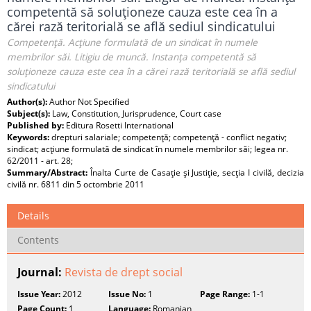
competentă să soluţioneze cauza este cea în a
cărei rază teritorială se află sediul sindicatului
Competenţă. Acţiune formulată de un sindicat în numele
membrilor săi. Litigiu de muncă. Instanţa competentă să
soluţioneze cauza este cea în a cărei rază teritorială se află sediul
sindicatului
Author(s):
Author Not Specified
Subject(s):
Law, Constitution, Jurisprudence, Court case
Published by:
Editura Rosetti International
Keywords:
drepturi salariale; competenţă; competenţă - conflict negativ;
sindicat; acţiune formulată de sindicat în numele membrilor săi; legea nr.
62/2011 - art. 28;
Summary/Abstract:
Înalta Curte de Casaţie şi Justiţie, secţia I civilă, decizia
civilă nr. 6811 din 5 octombrie 2011
Details
Contents
Journal:
Revista de drept social
Issue Year:
2012
Issue No:
1
Page Range:
1-1
Page Count:
1
Language:
Romanian