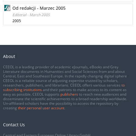
Od redakcji - Marzec 2005
Editorial - March 2005
2005
About
CEEOL is a leading provider of academic eJournals, eBooks and Grey
Literature documents in Humanities and Social Sciences from and about
Central, East and Southeast Europe. In the rapidly changing digital sphere
CEEOL is a reliable source of adjusting expertise trusted by scholars,
researchers, publishers, and librarians. CEEOL offers various services
to
subscribing institutions
and their patrons to make access to its content as
easy as possible. CEEOL supports
publishers
to reach new audiences and
disseminate the scientific achievements to a broad readership worldwide.
Un-affiliated scholars have the possibility to access the repository by
creating
their personal user account
.
Contact Us
Central and Eastern European Online Library GmbH