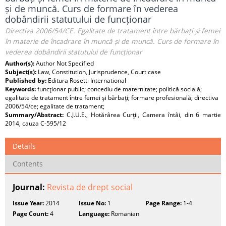
și de muncă. Curs de formare în vederea
dobândirii statutului de funcționar
Directiva 2006/54/CE. Egalitate de tratament între bărbați și femei
în materie de încadrare în muncă și de muncă. Curs de formare în
vederea dobândirii statutului de funcționar
Author(s):
Author Not Specified
Subject(s):
Law, Constitution, Jurisprudence, Court case
Published by:
Editura Rosetti International
Keywords:
funcţionar public; concediu de maternitate; politică socială;
egalitate de tratament între femei şi bărbaţi; formare profesională; directiva
2006/54/ce; egalitate de tratament;
Summary/Abstract:
C.J.U.E., Hotărârea Curţii, Camera întâi, din 6 martie
2014, cauza C-595/12
Details
Contents
Journal:
Revista de drept social
Issue Year:
2014
Issue No:
1
Page Range:
1-4
Page Count:
4
Language:
Romanian