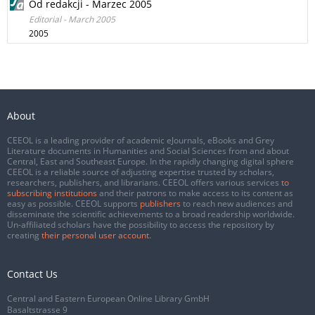
Od redakcji - Marzec 2005
Editorial - March 2005
2005
About
CEEOL is a leading provider of academic eJournals, eBooks and Grey
Literature documents in Humanities and Social Sciences from and about
Central, East and Southeast Europe. In the rapidly changing digital sphere
CEEOL is a reliable source of adjusting expertise trusted by scholars,
researchers, publishers, and librarians. CEEOL offers various services
to
subscribing institutions
and their patrons to make access to its content as
easy as possible. CEEOL supports
publishers
to reach new audiences and
disseminate the scientific achievements to a broad readership worldwide.
Un-affiliated scholars have the possibility to access the repository by
creating
their personal user account
.
Contact Us
Central and Eastern European Online Library GmbH
Basaltstrasse 9