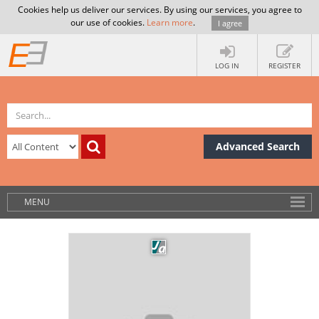
Cookies help us deliver our services. By using our services, you agree to
our use of cookies.
Learn more
.
I agree
LOG IN
REGISTER
Advanced Search
MENU