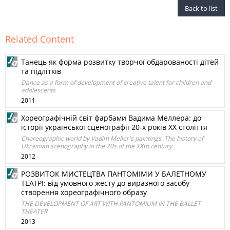
Back to list
Related Content
Танець як форма розвитку творчої обдарованості дітей
та підлітків
Dance as a form of development of creative talent for children and
adolescents
2011
Хореографічній світ фарбами Вадима Меллера: до
історії української сценографії 20-х років ХХ століття
Choreographic world by Vadim Meller's paintings: The history of
Ukrainian scenography in the 20s of the XXth century
2012
РОЗВИТОК МИСТЕЦТВА ПАНТОМІМИ У БАЛЕТНОМУ
ТЕАТРІ: від умовного жесту до виразного засобу
створення хореографічного образу
THE DEVELOPMENT OF ART WITH PANTOMIUM IN THE BALLET
THEATER
2013