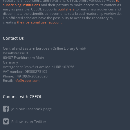
researchers, publishers, and librarians. CEEOL offers various services
to
subscribing institutions
and their patrons to make access to its content as
easy as possible. CEEOL supports
publishers
to reach new audiences and
disseminate the scientific achievements to a broad readership worldwide.
Un-affiliated scholars have the possibility to access the repository by
creating
their personal user account
.
Contact Us
Central and Eastern European Online Library GmbH
Basaltstrasse 9
60487 Frankfurt am Main
Germany
Amtsgericht Frankfurt am Main HRB 102056
VAT number: DE300273105
Phone:
+49 (0)69-20026820
Email:
info@ceeol.com
Connect with CEEOL
Join our Facebook page
Follow us on Twitter