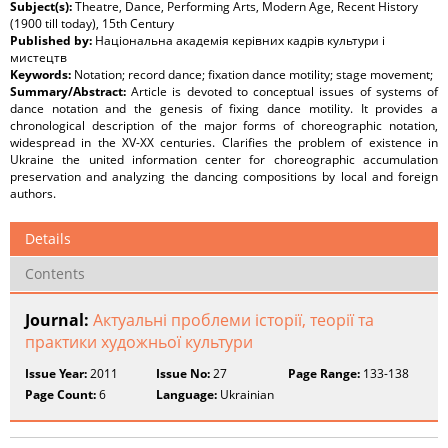
Subject(s):
Theatre, Dance, Performing Arts, Modern Age, Recent History
(1900 till today), 15th Century
Published by:
Національна академія керівних кадрів культури і
мистецтв
Keywords:
Notation; record dance; fixation dance motility; stage movement;
Summary/Abstract:
Article is devoted to conceptual issues of systems of
dance notation and the genesis of fixing dance motility. It provides a
chronological description of the major forms of choreographic notation,
widespread in the ХV-ХХ centuries. Clarifies the problem of existence in
Ukraine the united information center for choreographic accumulation
preservation and analyzing the dancing compositions by local and foreign
authors.
Details
Contents
Journal:
Актуальні проблеми історії, теорії та
практики художньої культури
Issue Year:
2011
Issue No:
27
Page Range:
133-138
Page Count:
6
Language:
Ukrainian