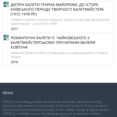
ДИТЯЧІ БАЛЕТИ ГЕНРІХА МАЙОРОВА: ДО ІСТОРІЇ
КИЇВСЬКОГО ПЕРІОДУ ТВОРЧОСТІ БАЛЕТМЕЙСТЕРА
(1972-1978 РР.)
Children’s ballets of Henry Mayorov. History of the Kyiv period of the
ballet master`s art (1972-1978)
2017
РОМАНТИЧНІ БАЛЕТИ П. ЧАЙКОВСЬКОГО У
БАЛЕТМЕЙСТЕРСЬКОМУ ПРОЧИТАННІ ВАЛЕРІЯ
КОВТУНА
Romantic ballets of Petro Chaikovskiy in a representation of Valeriy
Kovtun
2018
About
CEEOL is a leading provider of academic eJournals, eBooks and Grey
Literature documents in Humanities and Social Sciences from and about
Central, East and Southeast Europe. In the rapidly changing digital sphere
CEEOL is a reliable source of adjusting expertise trusted by scholars,