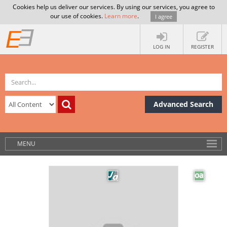
Cookies help us deliver our services. By using our services, you agree to
our use of cookies.
Learn more
.
I agree
LOG IN
REGISTER
Advanced Search
MENU