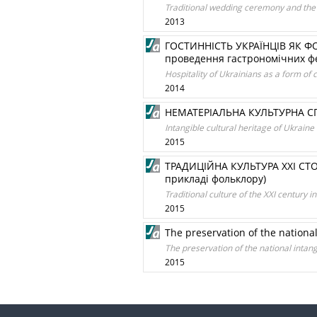
Traditional wedding ceremony and the 
2013
ГОСТИННІСТЬ УКРАЇНЦІВ ЯК Ф
проведення гастрономічних фе
Hospitality of Ukrainians as a form of 
2014
НЕМАТЕРІАЛЬНА КУЛЬТУРНА С
Intangible cultural heritage of Ukraine 
2015
ТРАДИЦІЙНА КУЛЬТУРА ХХІ СТ
прикладі фольклору)
Traditional culture of the XXI century in
2015
The preservation of the national
The preservation of the national intangi
2015