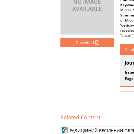
Keywor
Middle 
Summar
of Midd
“devich-
revealed
"shabli"
Download
Detai
Jou
Issue
Page
Related Content
РАДИЦІЙНИЙ ВЕСІЛЬНИЙ ОБРЯ