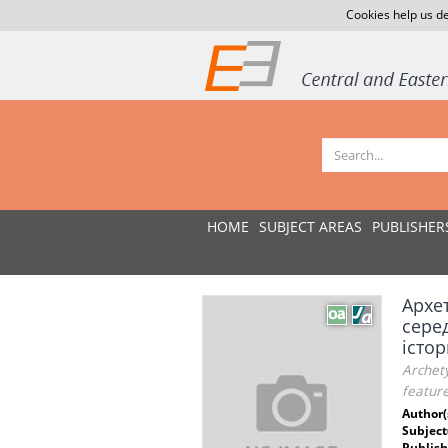
Cookies help us de
HOME
SUBJECT AREAS
PUBLISHER
Архет
сере
істо
Archety
feature
Author(
Subject
Publish