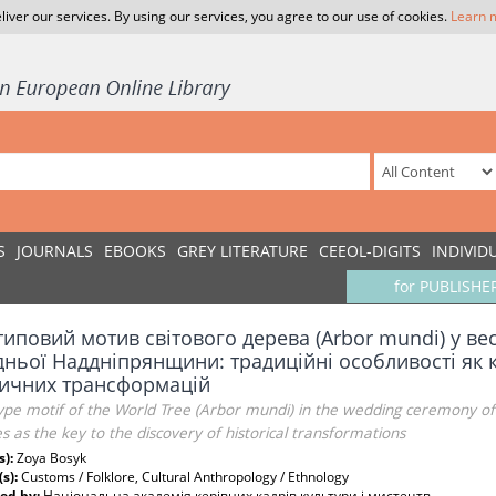
liver our services. By using our services, you agree to our use of cookies.
Learn 
S
JOURNALS
EBOOKS
GREY LITERATURE
CEEOL-DIGITS
INDIVID
for PUBLISHE
иповий мотив світового дерева (Arbor mundi) у ве
дньої Наддніпрянщини: традиційні особливості як
ричних трансформацій
pe motif of the World Tree (Arbor mundi) in the wedding ceremony of 
s as the key to the discovery of historical transformations
s):
Zoya Bosyk
(s):
Customs / Folklore, Cultural Anthropology / Ethnology
ed by:
Національна академія керівних кадрів культури і мистецтв