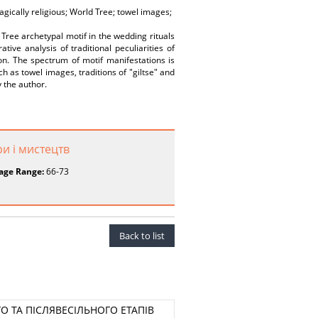
 magically religious; World Tree; towel images;
d Tree archetypal motif in the wedding rituals
ve analysis of traditional peculiarities of
ion. The spectrum of motif manifestations is
h as towel images, traditions of "giltse" and
y the author.
ри і мистецтв
age Range:
66-73
Back to list
 ТА ПІСЛЯВЕСІЛЬНОГО ЕТАПІВ