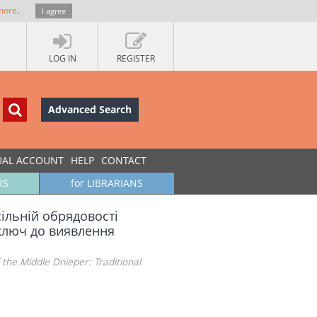
more
.
I agree
LOG IN
REGISTER
Advanced Search
UAL ACCOUNT
HELP
CONTACT
RS
for LIBRARIANS
сільній обрядовості
 ключ до виявлення
the Middle Dnieper: Traditional