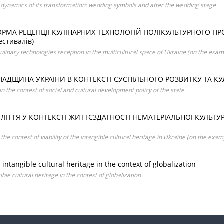
dynamics of its transformation: wedding symbols and after the wedding stage
ОРМА РЕЦЕПЦІЇ КУЛІНАРНИХ ТЕХНОЛОГІЙ ПОЛІКУЛЬТУРНОГО ПРО
стивалів)
culinary technologies reception in the multicultural space of Ukraine (on the exam
ПАДЩИНА УКРАЇНИ В КОНТЕКСТІ СУСПІЛЬНОГО РОЗВИТКУ ТА К
in the context of social and cultural development policy of the state
ОЛІТТЯ У КОНТЕКСТІ ЖИТТЄЗДАТНОСТІ НЕМАТЕРІАЛЬНОЇ КУЛЬТУ
 the context of viability of the intangible cultural heritage in Ukraine (on the exam
 intangible cultural heritage in the context of globalization
ble cultural heritage in the context of globalization