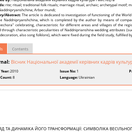
ds:
rite; ritual; traditional folk rituals; marriage ritual, archaic; archetypal motif;
Naddnipryanshchina; Аrbor mundi;
y/Abstract:
The article is dedicated to investigation of functioning of the Worl
le Naddnipryanshchina, which is completed by the author by means of comparati
vechora" celebrating, characteristic for different areas and villages of the reg
 through characteristic peculiarities of Naddniprianshina wedding attributes (suc
 decoration, also song folklore), which were fixed during the field study, fulfilled b
ls
Contents
rnal:
Вісник Національної академії керівних кадрів культу
 Year:
2010
Issue No:
1
P
 Count:
8
Language:
Ukrainian
Д ТА ДИНАМІКА ЙОГО ТРАНСФОРМАЦІЇ: СИМВОЛІКА ВЕСІЛЬНОГО